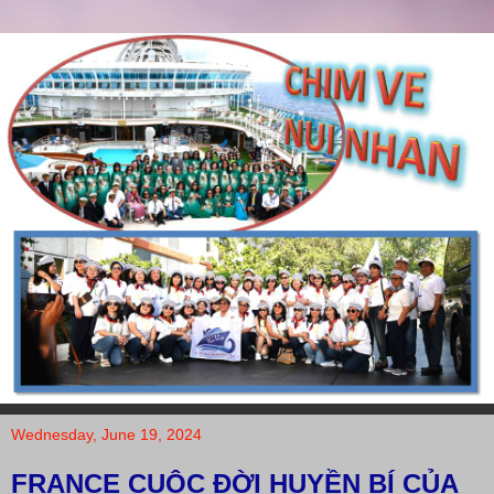
Wednesday, June 19, 2024
FRANCE CUỘC ĐỜI HUYỀN BÍ CỦA