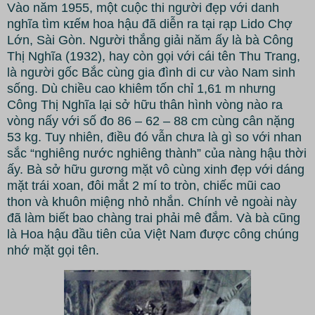
Vào năm 1955, một cuộc thi người đẹp với danh
nghĩa tìm ᴋɪếᴍ hoa hậu đã diễn ra tại rạp Lido Chợ
Lớn, Sài Gòn. Người thắng giải năm ấy là bà Công
Thị Nghĩa (1932), hay còn gọi với cái tên Thu Trang,
là người gốc Bắc cùng gia đình di cư vào Nam sinh
sống. Dù chiều cao khiêm tốn chỉ 1,61 m nhưng
Công Thị Nghĩa lại sở hữu thân hình vòng nào ra
vòng nấy với số đo 86 – 62 – 88 cm cùng cân nặng
53 kg. Tuy nhiên, điều đó vẫn chưa là gì so với nhan
sắc “nghiêng nước nghiêng thành” của nàng hậu thời
ấy. Bà sở hữu gương mặt vô cùng xinh đẹp với dáng
mặt trái xoan, đôi mắt 2 mí to tròn, chiếc mũi cao
thon và khuôn miệng nhỏ nhắn. Chính vẻ ngoài này
đã làm biết bao chàng trai phải mê đắm. Và bà cũng
là Hoa hậu đầu tiên của Việt Nam được công chúng
nhớ mặt gọi tên.