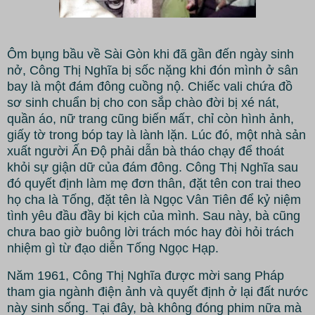
Ôm bụng bầu về Sài Gòn khi đã gần đến ngày sinh
nở, Công Thị Nghĩa bị sốc nặng khi đón mình ở sân
bay là một đám đông cuồng nộ. Chiếc vali chứa đồ
sơ sinh chuẩn bị cho con sắp chào đời bị xé nát,
quần áo, nữ trang cũng biến ᴍấᴛ, chỉ còn hình ảnh,
giấy tờ trong bóp tay là lành lặn. Lúc đó, một nhà sản
xuất người Ấn Độ phải dẫn bà tháo chạy để thoát
khỏi sự giận dữ của đám đông. Công Thị Nghĩa sau
đó quyết định làm mẹ đơn thân, đặt tên con trai theo
họ cha là Tống, đặt tên là Ngọc Vân Tiên để kỷ niệm
tình yêu đầu đầy bi kịch của mình. Sau này, bà cũng
chưa bao giờ buông lời trách móc hay đòi hỏi trách
nhiệm gì từ đạo diễn Tống Ngọc Hạp.
Năm 1961, Công Thị Nghĩa được mời sang Pháp
tham gia ngành điện ảnh và quyết định ở lại đất nước
này sinh sống. Tại đây, bà không đóng phim nữa mà