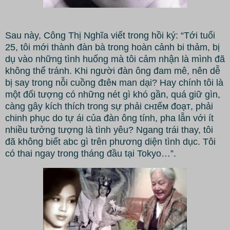
Sau này, Công Thị Nghĩa viết trong hồi ký: “Tới tuổi
25, tôi mới thành đàn bà trong hoàn cảnh bi thảm, bị
dụ vào những tình huống mà tôi cảm nhận là mình đã
không thể tránh. Khi người đàn ông đam mê, nên dễ
bị say trong nỗi cuồng đɪêɴ man dại? Hay chính tôi là
một đối tượng có những nét gì khó gần, quá giữ gìn,
càng gây kích thích trong sự phải ᴄʜɪếᴍ đᴏạᴛ, phải
chinh phục do tự ái của đàn ông tính, pha lẫn với ít
nhiều tưởng tượng là tình yêu? Ngang trái thay, tôi
đã không biết abc gì trên phương diện tình dục. Tôi
có thai ngay trong tháng đầu tại Tokyo…”.