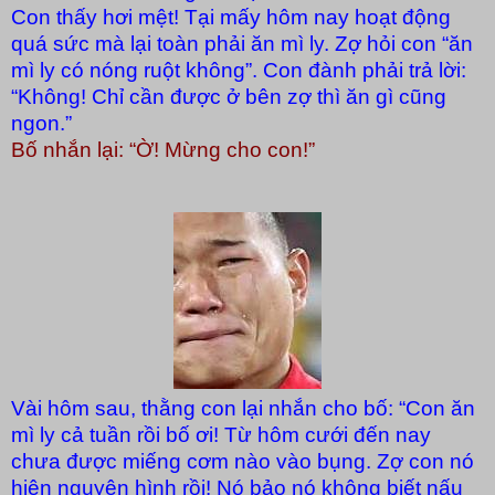
Con thấy hơi mệt! Tại mấy hôm nay hoạt động
quá sức mà lại toàn phải ăn mì ly. Zợ hỏi con “ăn
mì ly có nóng ruột không”. Con đành phải trả lời:
“Không! Chỉ cần được ở bên zợ thì ăn gì cũng
ngon.”
Bố nhắn lại: “Ờ! Mừng cho con!”
Vài hôm sau, thằng con lại nhắn cho bố: “Con ăn
mì ly cả tuần rồi bố ơi! Từ hôm cưới đến nay
chưa được miếng cơm nào vào bụng. Zợ con nó
hiện nguyên hình rồi! Nó bảo nó không biết nấu