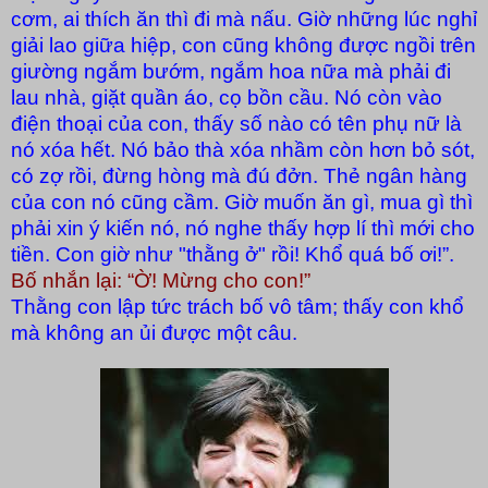
cơm, ai thích ăn thì đi mà nấu. Giờ những lúc nghỉ
giải lao giữa hiệp, con cũng không được ngồi trên
giường ngắm bướm, ngắm hoa nữa mà phải đi
lau nhà, giặt quần áo, cọ bồn cầu. Nó còn vào
điện thoại của con, thấy số nào có tên phụ nữ là
nó xóa hết. Nó bảo thà xóa nhầm còn hơn bỏ sót,
có zợ rồi, đừng hòng mà đú đởn. Thẻ ngân hàng
của con nó cũng cầm. Giờ muốn ăn gì, mua gì thì
phải xin ý kiến nó, nó nghe thấy hợp lí thì mới cho
tiền. Con giờ như "thằng ở" rồi! Khổ quá bố ơi!”.
Bố nhắn lại: “Ờ! Mừng cho con!”
Thằng con lập tức trách bố vô tâm; thấy con khổ
mà không an ủi được một câu.