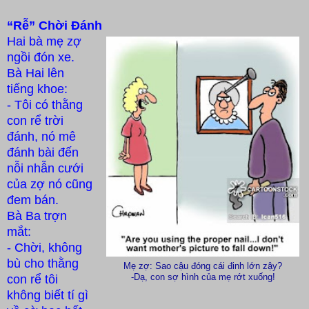
“Rễ” Chời Đánh
Hai bà mẹ zợ
ngồi đón xe.
Bà Hai lên
tiếng khoe:
- Tôi có thằng
con rể trời
đánh, nó mê
đánh bài đến
nỗi nhẫn cưới
của zợ nó cũng
đem bán.
Bà Ba trợn
mắt:
- Ch
ời
, không
bù cho thằng
Mẹ zợ: Sao cậu đóng cái đinh lớn zậy?
-Dạ, con sợ hình của mẹ rớt xuống!
con rể tôi
không biết tí gì