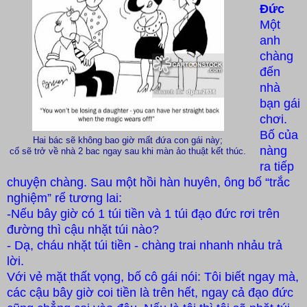
Đức
Một
anh
chàng
đến
nhà
bạn gái
chơi.
Bố của
Hai bác sẽ không bao giờ mất đứa con gái này;
nàng
cổ sẽ trở về nhà 2 bac ngay sau khi màn ảo thuật kết thúc.
ra tiếp
chuyện chàng. Sau một hồi hàn huyên, ông bố “trắc
nghiệm” rể tương lai:
-Nếu bây giờ có 1 túi tiền và 1 túi đạo đức rơi trên
đường thì cậu nhặt túi nào?
- Dạ, cháu nhặt túi tiền - chàng trai nhanh nhảu trả
lời.
Với vẻ mặt thất vọng, bố cô gái nói: Tôi biết ngay mà,
các cậu bây giờ coi tiền là trên hết, ngay cả đạo đức