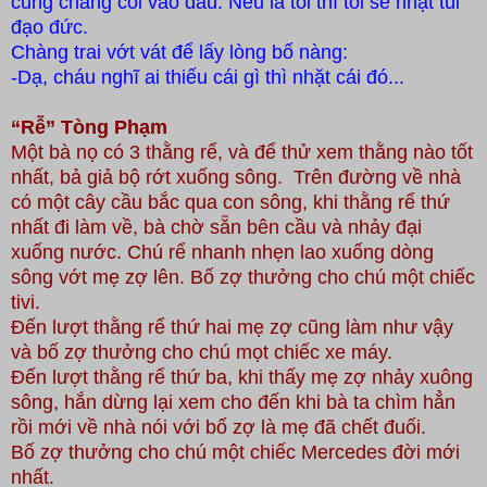
cũng chẳng coi vào đâu. Nếu là tôi thì tôi sẽ nhặt túi
đạo đức.
Chàng trai vớt vát để lấy lòng bố nàng:
-Dạ, cháu nghĩ ai thiếu cái gì thì nhặt cái đó...
“Rễ” Tòng Phạm
M
ột bà nọ có 3 thằng rể, và để thử xem thằng nào tốt
nhất, bả giả bộ rớt xuống sông.
Trên đường về nhà
có một cây cầu bắc qua con sông, khi th
ằng
rể thứ
nhất đi làm về, bà chờ sẵn bên cầu và nhảy đại
xuống n
ước
. Chú rể nhanh nhẹn lao xuống dòng
s
ông
vớt mẹ zợ lên. Bố zợ thưởng cho chú một chiếc
tivi.
Đến lượt thằng
rể thứ hai mẹ zợ cũng làm như vậy
và bố zợ thưởng cho chú mọt chiếc xe máy.
Đến lượt thằng rể thứ ba, khi thấy mẹ zợ nhảy xuông
sông, hắn
dừng lại xem cho đến khi bà ta chìm hẳn
rồi mới về nhà nói với bố zợ là mẹ đã chết đuối.
Bố zợ thưởng cho chú một chiếc Mercedes đời mới
nhất.