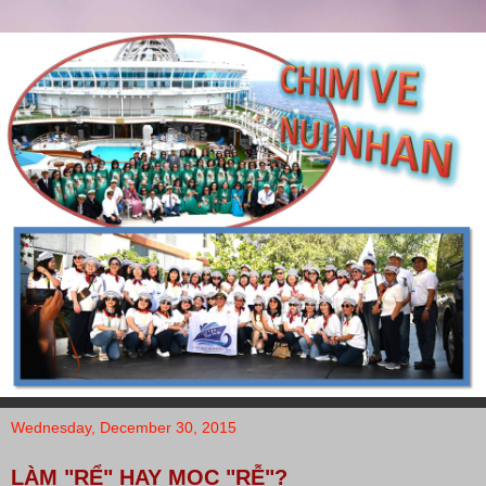
Wednesday, December 30, 2015
LÀM "RỂ" HAY MỌC "RỄ"?