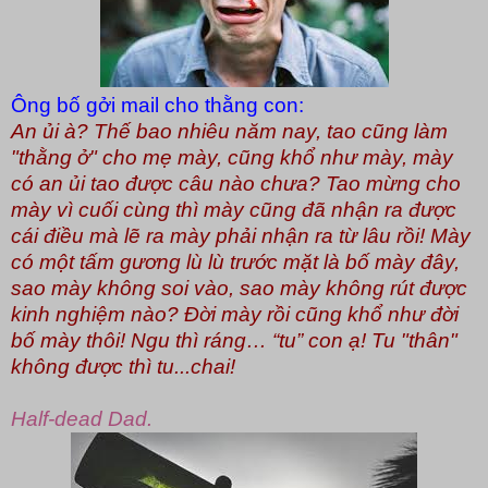
Ông bố gởi mail cho thằng con:
An ủi à? Thế bao nhiêu năm nay, tao cũng làm
"thằng ở" cho mẹ mày, cũng khổ như mày, mày
có an ủi tao được câu nào chưa? Tao mừng cho
mày vì cuối cùng thì mày cũng đã nhận ra được
cái điều mà lẽ ra mày phải nhận ra từ lâu rồi! Mày
có một tấm gương lù lù trước mặt là bố mày đây,
sao mày không soi vào, sao mày không rút được
kinh nghiệm nào? Đời mày rồi cũng khổ như đời
bố mày thôi! Ngu thì ráng… “tu” con ạ! Tu "th
ân"
không được thì tu...chai!
Half-dead Dad.