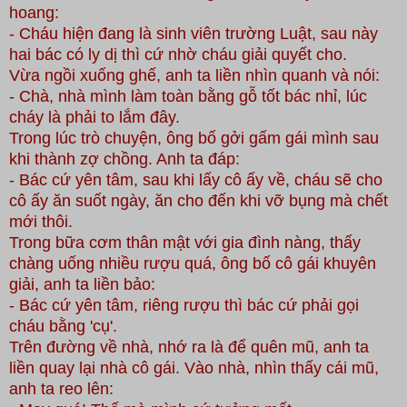
hoang:
- Cháu hiện đang là sinh viên trường Luật, sau này
hai bác có ly dị thì cứ nhờ cháu giải quyết cho.
Vừa ngồi xuống ghế, anh ta liền nhìn quanh và nói:
- Chà, nhà mình làm toàn bằng gỗ tốt bác nhỉ, lúc
cháy là phải to lắm đây.
Trong lúc trò chuyện, ông bố gởi gấm gái mình sau
khi thành zợ chồng. Anh ta đáp:
- Bác cứ yên tâm, sau khi lấy cô ấy về, cháu sẽ cho
cô ấy ăn suốt ngày, ăn cho đến khi vỡ bụng mà chết
mới thôi.
Trong bữa cơm thân mật với gia đình nàng, thấy
chàng uống nhiều rượu quá, ông bố cô gái khuyên
giải, anh ta liền bảo:
- Bác cứ yên tâm, riêng rượu thì bác cứ phải gọi
cháu bằng 'cụ'.
Trên đường về nhà, nhớ ra là để quên mũ, anh ta
liền quay lại nhà cô gái. Vào nhà, nhìn thấy cái mũ,
anh ta reo lên: