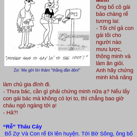
Ông bố cô gái
bảo chàng rể
tương lai:
- Tôi chỉ gả con
gái tôi cho
người nào
mưu lược,
thông minh và
làm ăn giỏi.
Anh hãy chứng
Zợ: Mẹ gởi lời thăm "thằng đần độn!"
minh khả năng
làm chủ gia đình đi.
- Thưa bác, cần gì phải chứng minh nữa ạ? Nếu lấy
con gái bác mà không có lợi to, thì chẳng bao giờ
cháu ngó ngàng tới ạ!
- Hả?!
“Rễ” Tháu Cáy
Bố Zợ Và Con rể Đi lên huyện. Tới Bờ Sông, ông bố