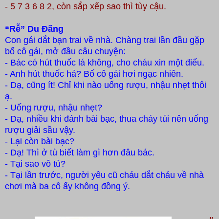
- 5 7 3 6 8 2, còn sắp xếp sao thì tùy cậu.
“Rễ” Du Đãng
Con gái dắt bạn trai về nhà. Chàng trai lần đầu gặp
bố cô gái, mở đầu câu chuyện:
- Bác có hút thuốc lá không, cho cháu xin một điếu.
- Anh hút thuốc hả? Bố cô gái hơi ngạc nhiên.
- Dạ, cũng ít! Chỉ khi nào uống rượu, nhậu nhẹt thôi
ạ.
- Uống rượu, nhậu nhẹt?
- Dạ, nhiều khi đánh bài bạc, thua cháy túi nên uống
rượu giải sầu vậy.
- Lại còn bài bạc?
- Dạ! Thì ở tù biết làm gì hơn đâu bác.
- Tại sao vô tù?
- Tại lần trước, người yêu cũ cháu dắt cháu về nhà
chơi mà ba cô ấy không đồng ý.