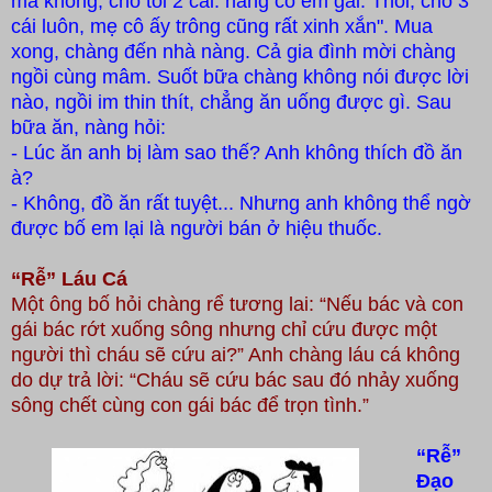
mà không, cho tôi 2 cái: nàng có em gái. Thôi, cho 3
cái luôn, mẹ cô ấy trông cũng rất xinh xắn". Mua
xong, chàng đến nhà nàng. Cả gia đình mời chàng
ngồi cùng mâm. Suốt bữa chàng không nói được lời
nào, ngồi im thin thít, chẳng ăn uống được gì. Sau
bữa ăn, nàng hỏi:
- Lúc ăn anh bị làm sao thế? Anh không thích đồ ăn
à?
- Không, đồ ăn rất tuyệt... Nhưng anh không thể ngờ
được bố em lại là người bán ở hiệu thuốc.
“Rễ” Láu Cá
Một ông bố hỏi chàng rể tương lai: “Nếu bác và con
gái bác rớt xuống sông nhưng chỉ cứu được một
người thì cháu sẽ cứu ai?” Anh chàng láu cá không
do dự trả lời: “Cháu sẽ cứu bác sau đó nhảy xuống
sông chết cùng con gái bác để trọn tình.”
“Rễ”
Đạo