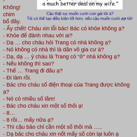
-
Không!
chim
Cậu thật sự muốn cưới con gái tôi à?
Tôi có thể tạo điều kiện tốt hơn, nếu cậu muốn cưới
zợ
tôi!
bố đây.
- Ấy chết! Cháu xin lỗi bác! Bác có khỏe không ạ?
- Khỏe để đánh nhau với ai?
- Dạ … cho cháu hỏi Trang có nhà không ạ?
- Nó không có nhà thì là dân vô gia cư à?
- Dạ, dạ … ý cháu là Trang có “ở” nhà không ạ?
- Nếu không thì sao?
- Thế … Trang đi đâu ạ?
- Đi làm rồi.
- Bác cho cháu số điện thoại của Trang được không
ạ?
- Nó có nhiều số lắm!
- Bác cho cháu xin một số thôi ạ!
- 8…
- 8 rồi… mấy nữa ạ?
- Thì cậu bảo chỉ cần một số thôi mà …..
- Dạ bác cho cháu xin nốt mấy số còn lại luôn ạ