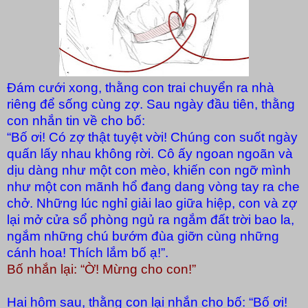
Đám cưới xong, thằng con trai chuyển ra nhà
riêng để sống cùng zợ. Sau ngày đầu tiên, thằng
con nhắn tin về cho bố:
“Bố ơi! Có zợ thật tuyệt vời! Chúng con suốt ngày
quấn lấy nhau không rời. Cô ấy ngoan ngoãn và
dịu dàng như một con mèo, khiến con ngỡ mình
như một con mãnh hổ đang dang vòng tay ra che
chở. Những lúc nghỉ giải lao giữa hiệp, con và zợ
lại mở cửa sổ phòng ngủ ra ngắm đất trời bao la,
ngắm những chú bướm đùa giỡn cùng những
cánh hoa! Thích lắm bố ạ!”.
Bố nhắn lại: “Ờ! Mừng cho con!”
Hai hôm sau, thằng con lại nhắn cho bố: “Bố ơi!