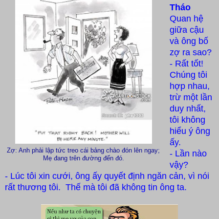
Tháo
Quan hệ
giữa cậu
và ông bố
zợ ra sao?
- Rất tốt!
Chúng tôi
hợp nhau,
trừ một lần
duy nhất,
tôi không
hiểu ý ông
ấy.
Zợ: Anh phải lập tức treo cái bảng chào đón lên ngay;
- Lần nào
Mẹ đang trên đường đến đó.
vậy?
- Lúc tôi xin cưới, ông ấy quyết định ngăn cản, vì nói
rất thương tôi. Thế mà tôi đã không tin ông ta.