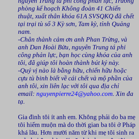
nguyên Trung tá phi công phản lực, Trưởng
phòng kế hoạch Không đoàn 41 Chiến
thuật, xuất thân khóa 61A SVSQKQ đã chết
tại trại tù số 3 Kỳ sơn, Tam kỳ, tỉnh Quảng
nam.
-Chân thành cảm ơn anh Phan Trừng, và
anh Dan Hoài Bửu, nguyên Trung tá phi
công phản lực, bạn học cùng khóa của anh
tôi, đã giúp tôi hoàn thành bút ký này.
-Quý vị nào là bằng hữu, chiến hữu hoặc
cựu tù binh biết về cái chết và mộ phần của
anh tôi, xin liên lạc với tôi qua địa chỉ
email:
nguyenpierre24@yahoo.com
. Xin đa
tạ.
Gia đình tôi ít anh em. Không phải do ba mẹ
tôi hiếm muộn mà do thời gian ba tôi ở Pháp
khá lâu. Hơn mười năm từ khi mẹ tôi sinh ra