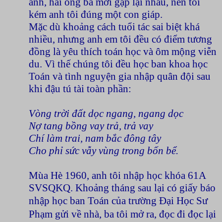
anh, hai ông bà mới gặp lại nhau, nên tôi
kém anh tôi đúng một con giáp.
Mặc dù khoảng cách tuổi tác sai biệt khá
nhiều, nhưng anh em tôi đều có điểm tương
đồng là yêu thích toán học và ôm mộng viễn
du. Vì thế chúng tôi đều học ban khoa học
Toán và tình nguyện gia nhập quân đội sau
khi đậu tú tài toàn phần:
Vòng trời đất dọc ngang, ngang dọc
Nợ tang bồng vay trả, trả vay
Chí làm trai, nam bắc đông tây
Cho phỉ sức vẫy vùng trong bốn bể.
Mùa Hè 1960, anh tôi nhập học khóa 61A
SVSQKQ. Khoảng tháng sau lại có giấy báo
nhập học ban Toán của trường Đại H
ọc Sư
Phạm
gửi về nhà, ba tôi mở ra, đọc đi đọc lại