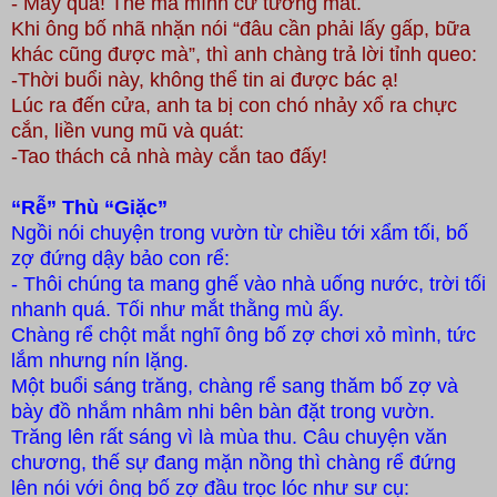
- May quá! Thế mà mình cứ tưởng mất.
Khi ông bố nhã nhặn nói “đâu cần phải lấy gấp, bữa
khác cũng được mà”, thì anh chàng trả lời tỉnh queo:
-Thời buổi này, không thể tin ai được bác ạ!
Lúc ra đến cửa, anh ta bị con chó nhảy xổ ra chực
cắn, liền vung mũ và quát:
-Tao thách cả nhà mày cắn tao đấy!
“Rễ” Thù “Giặc”
Ngồi nói chuyện trong vườn từ chiều tới xẩm tối, bố
zợ đứng dậy bảo con rể:
- Thôi chúng ta mang ghế vào nhà uống nước, trời tối
nhanh quá. Tối như mắt thằng mù ấy.
Chàng rể chột mắt nghĩ ông bố zợ chơi xỏ mình, tức
lắm nhưng nín lặng.
Một buổi sáng trăng
, chàng rể sang thăm bố zợ và
bày đồ nhắm nhâm nhi bên bàn đặt trong vườn.
Trăng lên rất sáng vì là mùa thu. Câu chuyện văn
chương, thế sự đang mặn nồng thì chàng rể đứng
lên nói với ông bố zợ
đầu
trọc lóc như sư cụ: