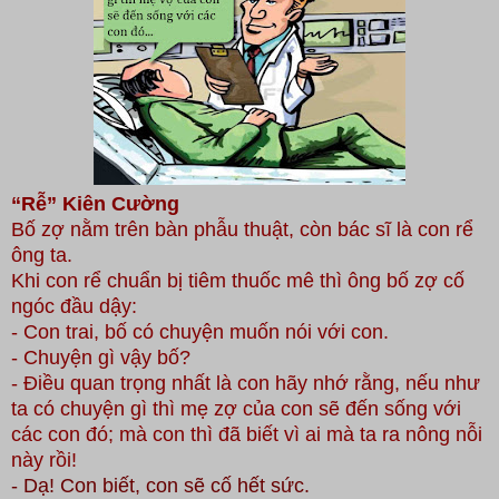
“Rễ” Kiên Cường
Bố zợ nằm trên bàn phẫu thuật, còn bác sĩ là con rể
ông ta.
Khi con rể chuẩn bị tiêm thuốc mê thì ông bố zợ cố
ngóc đầu dậy:
- Con trai, bố có chuyện muốn nói với con.
- Chuyện gì vậy bố?
- Điều quan trọng nhất là con hãy nhớ rằng, nếu như
ta có chuyện gì thì mẹ zợ của con sẽ đến sống với
các con đó; mà con thì đã biết vì ai mà ta ra nông nỗi
này rồi!
- Dạ! Con biết, con sẽ cố hết sức.