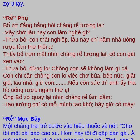
zợ 9 lạy.
“Rễ” Phụ
Bố zợ đằng hắng hỏi chàng rể tương lai:
-Vậy chớ lâu nay con làm nghề gì?
-Thưa bố, con thất nghiệp, lâu nay chỉ nằm nhà uống
rượu làm thơ thôi ạ!
Thấy bố trợn mắt nhìn chàng rể tương lai, cô con gái
xen vào:
-Thưa bố, đừng lo! Chồng con sẽ không làm gì cả.
Con chỉ cần chồng con lo việc chợ búa, bếp núc, giặt
giũ, lau nhà, giữ con.........Nếu còn sức thì anh ấy tha
hồ uống rượu ngâm thơ ạ!
Ông Bố zợ quay lại nhìn chàng rể lầm bầm:
-Tao tưởng chỉ có mỗi mình tao khổ; bây giờ có mày!
“Rễ” Mọc Bậy
Một chàng trai trẻ bước vào hiệu thuốc và nói: "Cho
tôi một cái bao cao su. Hôm nay tôi đi gặp bạn gái. À