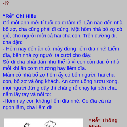
-!?
“Rễ” Chí Hiếu
Có một anh mới tí tuổi đã đi làm rể. Lần nào đến nhà
bố zợ, cha cũng phải đi cùng. Một hôm nhà bố zợ có
giỗ, cho người mời cả hai cha con. Trên đường đi,
cha dặn:
- Hôm nay đến ăn cỗ, mày đừng liếm đĩa nhé! Liếm
đĩa, bên nhà zợ người ta cười cho đấy.
Sở dĩ cha phải dặn như thế là vì con còn dại, ở nhà
mỗi khi ăn cơm thường hay liếm đĩa.
Mâm cỗ nhà bố zợ hôm ấy có bốn người: hai cha
con, bố zợ và ông khách. Ăn cơm uống rượu xong,
mọi người đứng dậy thì chàng rể chạy lại bên cha,
nắm lấy tay và nói to:
-Hôm nay con không liếm đĩa nhé. Có đĩa cá rán
ngon lắm, cha liếm đi!
“Rễ” Thông
Minh