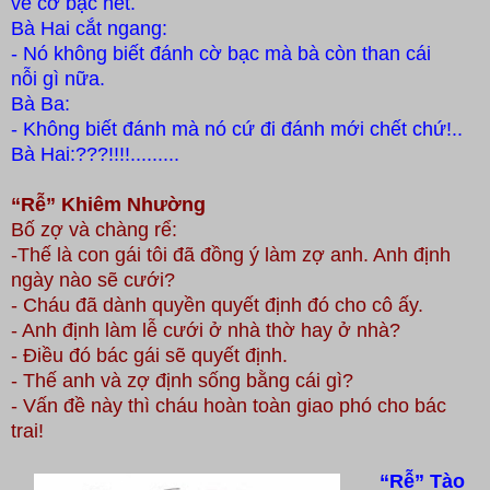
về cờ bạc hết.
Bà Hai cắt ngang:
- Nó không biết đánh cờ bạc mà bà c
òn than cái
nỗi
gì nữa.
Bà Ba:
- Không biết đánh mà nó cứ đi đánh mới chết chứ!..
Bà Hai:???!!!!.........
“Rễ” Khiêm Nhường
Bố zợ và chàng rể:
-Thế là con gái tôi đã đồng ý làm zợ anh. Anh định
ngày nào sẽ cưới?
- Cháu đã dành quyền quyết định đó cho cô ấy
.
- Anh định làm lễ cưới ở nhà thờ hay ở nhà?
- Điều đó bác gái
sẽ quyết định.
- Thế anh và zợ định sống bằng cái gì?
- Vấn đề này thì cháu hoàn toàn giao phó cho bác
trai
!
“Rễ” Tào