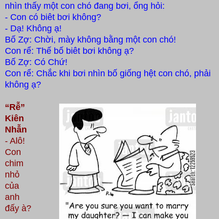
nhìn thấy một con chó đang
bơi, ổng hỏi:
- Con có biêt bơi không?
- Dạ! Không ạ!
Bố Zợ: Chời, mày không bằng một con chó!
Con rể: Thế bố biêt bơi không ạ?
Bố Zợ: Có Chứ!
Con rể: Chắc khi bơi nhìn bố giống hệt con chó, phải
không ạ?
“Rễ”
Kiên
Nhẫn
- Alô!
Con
chim
nhỏ
của
anh
đấy à?