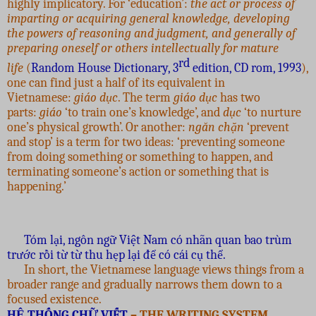
highly implicatory. For ‘education’:
the act or process of
imparting or acquiring general knowledge, developing
the powers of reasoning and judgment, and generally of
preparing oneself or others intellectually for mature
rd
life
(
Random House Dictionary, 3
edition, CD rom, 1993
),
one can find just a half of its equivalent in
Vietnamese:
giáo dục
. The term
giáo dục
has two
parts:
giáo
‘to train one’s knowledge’, and
dục
‘to nurture
one’s physical growth’. Or another:
ngăn chặn
‘prevent
and stop’ is a term for two ideas: ‘preventing someone
from doing something or something to happen, and
terminating someone’s action or something that is
happening.’
Tóm lại, ngôn ngữ Việt Nam có nhãn quan bao trùm
trước rồi từ từ thu hẹp lại để có cái cụ thể.
In short, the Vietnamese language views things from a
broader range and gradually narrows them down to a
focused existence.
HỆ THỐNG CHỮ VIẾT
– THE WRITING SYSTEM