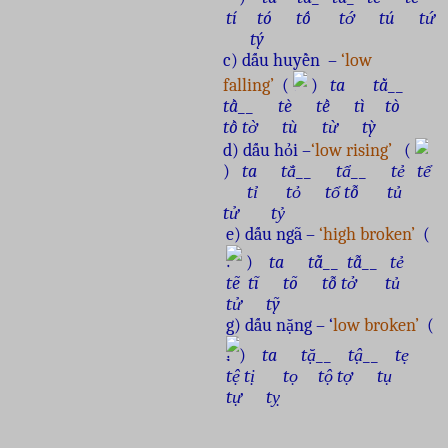
tí tó tố tớ tú tứ
tý
c) dấu huyền –
‘low
falling’
(
)
ta tằ__
tầ__ tè tề tì tò
tồ
tờ tù từ tỳ
d) dấu hỏi –
‘low rising’
(
)
ta tẳ__ tẩ__ tẻ tể
tỉ tỏ tổ
tỗ tủ
tử tỷ
e) dấu ngã –
‘high broken’
(
)
ta tẵ__ tẫ__ tẻ
tẽ
tĩ tõ tỗ
tở tủ
tử tỹ
g) dấu nặng – ‘
low broken’
(
)
ta tặ__ tậ__ tẹ
tệ
tị tọ tộ
tợ tụ
tự tỵ