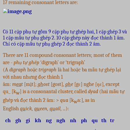
17 remaining consonant letters are:
Có 11 cặp phụ tự gồm 9 cặp phụ tự ghép hai, 1 cặp ghép 3 và
1 cặp mẫu tự phụ ghép 2. 10 cặp ghép này đọc thành 1 âm.
Chỉ có cặp mẫu tự phụ ghép 2 đọc thành 2 âm.
There are 11 compound consonant letters; most of them
are -
phụ tự ghép
‘digraph’ or ‘trigraph’
(A
digraph
hoặc
trigraph
là hai hoặc ba mẫu tự ghép lại
với nhau nhưng đọc thành 1
âm:
m
ea
t
[m
i
t];
gh
ost
[
g
ost],
gh
e
[
g
ε] nghe [
ŋ
ε], except
qu_ [k
] is a consonantal cluster, called
dyad
(hai mẫu tự
w
ghép và đọc thành 2 âm: >
qua
[k
a:], as in
w
English
qu
ick,
qu
een,
qu
ail, ...
):
ch gh gi kh ng ngh nh ph qu th tr