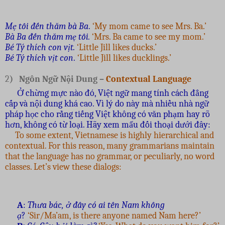
Mẹ tôi đến thăm bà Ba
.
‘My mom came to see Mrs. Ba.’
Bà Ba đến thăm mẹ tôi.
‘Mrs. Ba came to see my mom.’
Bé Tý thích con vịt.
‘Little Jill likes ducks.’
Bé Tý thích vịt con
.
‘Little Jill likes ducklings.’
2
) Ngôn Ngữ Nội Dung –
Contextual Language
Ở chừng mực nào đó, Việt ngữ mang tính cách đẳng
cấp và nội dung khá cao. Vì lý do này mà nhiều nhà ngữ
pháp học cho rằng tiếng Việt không có văn phạm hay rõ
hơn, không có từ loại. Hãy xem mẩu đối thoại dưới đây:
To some extent, Vietnamese is highly hierarchical and
contextual. For this reason, many grammarians maintain
that the language has no grammar, or peculiarly, no word
classes. Let’s view these dialogs:
A
:
Thưa bác, ở đây có ai tên Nam không
ạ
?
‘Sir/Ma’am, is there anyone named Nam here?’