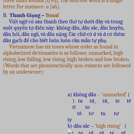
three main sounds [η
eη]. The shortest word is a single
letter. For instance:
a
[ah].
B.
Thanh Giọng –
Tonal
Việt ngữ có sáu thanh theo thứ tự dưới đây và trong
suốt quyển tự điển này: không dấu, dấu sắc, dầu huyền,
dấu hỏi, dấu ngã, và dấu nặng. Các chữ có
ă
và
â
có thêm
dấu gạch để cho biết luôn luôn cần mẫu tự phụ.
Vietnamese has six tones whose order as found in
alphabetized dictionaries is as follows: unmarked, high
rising, low falling, low rising, high broken and low broken.
(Words that are phonotactically non-existent are followed
by an underscore):
a) không dấu
– ‘unmarked
’ (
)
ta tă_ tâ_ te tê
ti to
tô tơ tu tư
ty
b) dấu sắc –
‘high rising’
(
)
ta tắ_ tấ_ té tế