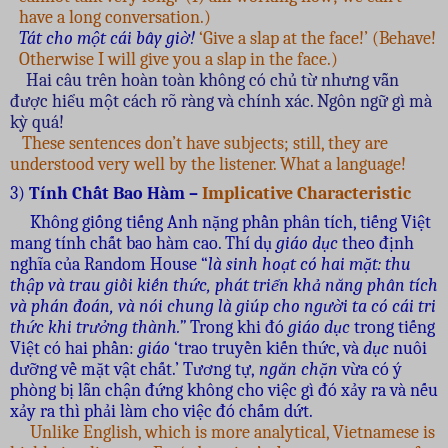
have a long conversation.)
Tát cho một cái bây giờ!
‘Give a slap at the face!’ (Behave!
Otherwise I will give you a slap in the face.)
Hai câu trên hoàn toàn không có chủ từ nhưng vẫn
được hiểu một cách rõ ràng và chính xác. Ngôn ngữ gì mà
kỳ quá!
These sentences don’t have subjects; still, they are
understood very well by the listener. What a language!
3)
Tính Chất Bao Hàm –
Implicative Characteristic
Không giống tiếng Anh nặng phần phân tích, tiếng Việt
mang tính chất bao hàm cao. Thí dụ
giáo dục
theo định
nghĩa của Random House “
là sinh hoạt có hai mặt: thu
thập và trau giồi kiến thức, phát triển khả năng phân tích
và phán đoán, và nói chung là giúp cho người ta có cái tri
thức khi trưởng thành.”
Trong khi đó
giáo dục
trong tiếng
Việt có hai phần:
giáo
‘trao truyền kiến thức, và
dục
nuôi
dưỡng về mặt vật chất.’ Tương tự,
ngăn chặn
vừa có ý
phòng bị lẫn chận đứng không cho việc gì đó xảy ra và nếu
xảy ra thì phải làm cho việc đó chấm dứt.
Unlike English, which is more analytical, Vietnamese is