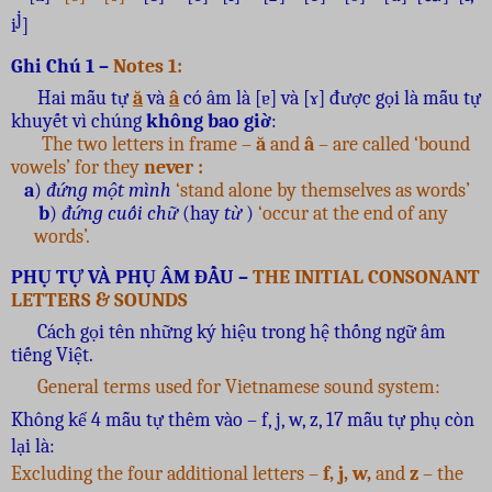
j
i
]
Ghi Chú 1 –
Notes 1
:
Hai mẫu tự
ă
và
â
có âm là [ɐ] và [ɤ] được gọi là mẫu tự
khuyết vì chúng
không bao giờ
:
The two letters in frame –
ă
and
â
– are called ‘bound
vowels’ for they
never :
a
)
đứng một mình
‘stand alone by themselves as words’
b
)
đứng cuối chữ
(hay
từ
)
‘occur at the end of any
words’.
PHỤ TỰ VÀ PHỤ ÂM ĐẦU –
THE INITIAL CONSONANT
LETTERS & SOUNDS
Cách gọi tên những ký hiệu trong hệ thống ngữ âm
tiếng Việt.
General terms used for Vietnamese sound system:
Không kể 4 mẫu tự thêm vào – f, j, w, z, 17 mẫu tự phụ còn
lại là:
Excluding the four additional letters –
f, j, w,
and
z
–
the