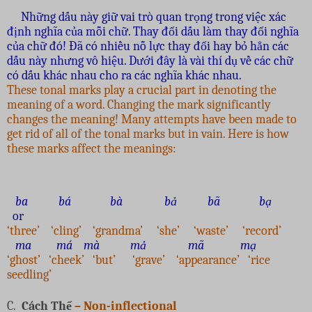
Những dấu này giữ vai trò quan trọng trong việc xác
định nghĩa của mỗi chữ. Thay đổi dấu làm thay đổi nghĩa
của chữ đó! Đã có nhiều nỗ lực thay đổi hay bỏ hẳn các
dấu này nhưng vô hiệu. Dưới đây là vài thí dụ về các chữ
có dấu khác nhau cho ra các nghĩa khác nhau.
These tonal marks play a crucial part in denoting the
meaning of a word. Changing the mark significantly
changes the meaning! Many attempts have been made to
get rid of all of the tonal marks but in vain. Here is how
these marks affect the meanings:
ba
bá bà bả bã bạ
or
‘three’ ‘cling’ ‘grandma’ ‘she’ ‘waste’ ‘record’
ma
má
mà mả mã
mạ
‘ghost’ ‘cheek’ ‘but’ ‘grave’ ‘appearance’ ‘rice
seedling’
C.
Cách Thể
– Non-inflectional