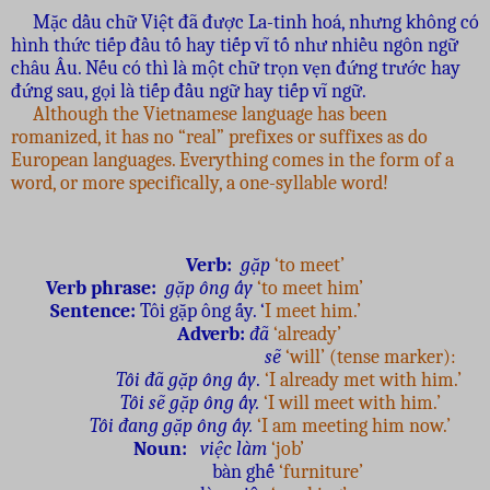
Mặc dầu chữ Việt đã được La-tinh hoá, nhưng không có
hình thức tiếp đầu tố hay tiếp vĩ tố như nhiều ngôn ngữ
châu Âu. Nếu có thì là một chữ trọn vẹn đứng trước hay
đứng sau, gọi là tiếp đầu ngữ hay tiếp vĩ ngữ.
Although the Vietnamese language has been
romanized, it has no “real” prefixes or suffixes as do
European languages. Everything comes in the form of a
word, or more specifically, a one-syllable word!
Verb:
gặp
‘to meet’
Verb phrase:
gặp ông ấy
‘to meet him’
Sentence:
Tôi gặp ông ấy. ‘
I meet him.’
Adverb:
đã
‘already’
sẽ
‘will’ (tense marker):
Tôi đã gặp ông ấy
.
‘I already met with him.’
Tôi sẽ gặp ông ấy.
‘I will meet with him.’
Tôi đang gặp ông ấy.
‘I am meeting him now.’
Noun:
việc làm
‘job’
bàn ghế
‘furniture’