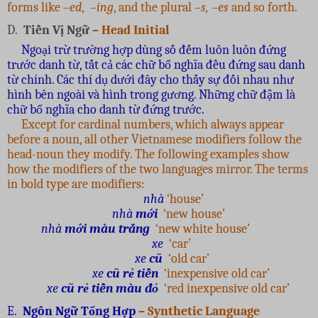
forms like –
ed
, –
ing
, and the plural –
s, –es
and so forth.
D.
Tiền Vị Ngữ
– Head Initial
Ngoại trừ trường hợp dùng số đếm luôn luôn đứng
trước danh từ, tất cả các chữ bổ nghĩa đều đứng sau danh
từ chính. Các thí dụ dưới đây cho thấy sự đối nhau như
hình bên ngoài và hình trong gương. Những chữ đậm là
chữ bổ nghĩa cho danh từ đứng trước.
Except for cardinal numbers, which always appear
before a noun, all other Vietnamese modifiers follow the
head-noun they modify. The following examples show
how the modifiers of the two languages mirror. The terms
in bold type are modifiers:
nhà
‘house’
nhà
mới
‘new house’
nhà
mới màu trắng
‘new white house’
xe
‘car’
xe
cũ
‘old car’
xe
cũ rẻ tiền
‘inexpensive old car’
xe
cũ rẻ tiền màu đỏ
‘red inexpensive old car’
E.
Ngôn Ngữ Tổng Hợp
– Synthetic Language