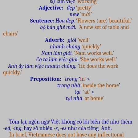
sự làm việc
‘working’
Adjective:
đẹp
‘pretty’
new
‘mới’
Sentence:
Hoa đẹp.
‘Flowers (are) beautiful.’
bộ bàn ghế mới.
‘A new set of table and
chairs’
Adverb:
giỏi
‘
well’
nhanh chóng
‘quickly’
Nam làm giỏi.
‘Nam works well.’
Cô ta làm việc giỏi.
‘
She works well.’
Anh ấy làm việc nhanh chóng.
‘
He does the work
quickly.’
Preposition:
trong
‘
in’
>
trong nhà
‘inside the home
’
tại
‘at’
>
tại nhà
‘at home’
Tóm lại, ngôn ngữ Việt không có lối biến thể như thêm
-
ed
, -
ing
, hay số nhiều
-s
, -
es
như của tiếng Anh.
In brief, Vietnamese does not have any inflectional