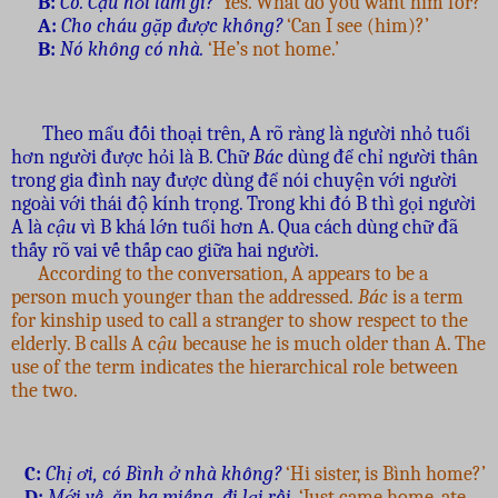
B:
Có. Cậu hỏi làm gì?
‘Yes. What do you want him for?’
A:
Cho cháu gặp được không?
‘Can I see (him)?’
B:
Nó không có nhà.
‘He’s not home.’
Theo mẩu đối thoại trên, A rõ ràng là người nhỏ tuổi
hơn người được hỏi là B. Chữ
Bác
dùng để chỉ người thân
trong gia đình nay được dùng để nói chuyện với người
ngoài với thái độ kính trọng. Trong khi đó B thì gọi người
A là
cậu
vì B khá lớn tuổi hơn A. Qua cách dùng chữ đã
thấy rõ vai vế thấp cao giữa hai người.
According to the conversation, A appears to be a
person much younger than the addressed.
Bác
is a term
for kinship used to call a stranger to show respect to the
elderly. B calls A c
ậu
because he is much older than A. The
use of the term indicates the hierarchical role between
the two.
C:
Chị ơi, có Bình ở nhà không?
‘Hi sister, is Bình home?’
D:
Mới về, ăn ba miếng, đi lại rồi.
‘Just came home, ate