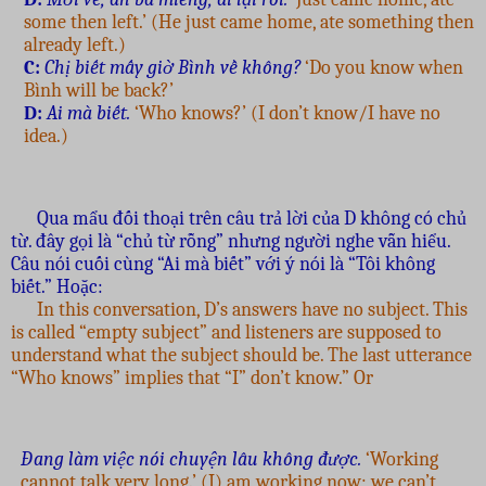
some then left.’ (He just came home, ate something then
already left.)
C:
Chị biết mấy giờ Bình về không?
‘Do you know when
Bình will be back?’
D:
Ai mà biết.
‘Who knows?’ (I don’t know/I have no
idea.)
Qua mẩu đối thoại trên câu trả lời của D không có chủ
từ. đây gọi là “chủ từ rỗng” nhưng người nghe vẫn hiểu.
Câu nói cuối cùng “Ai mà biết” với ý nói là “Tôi không
biết.” Hoặc:
In this conversation, D’s answers have no subject. This
is called “empty subject” and listeners are supposed to
understand what the subject should be. The last utterance
“Who knows” implies that “I” don’t know.” Or
Đang làm việc nói chuyện lâu không được.
‘Working
cannot talk very long.’ (I) am working now; we can’t