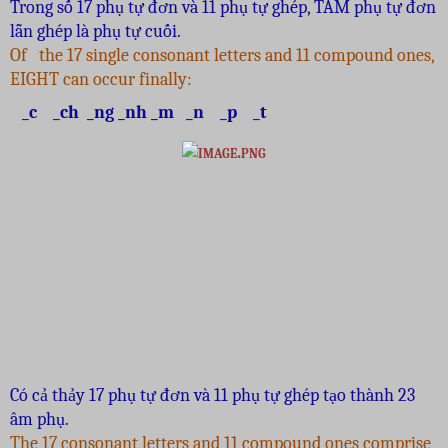
Trong số 17 phụ tự đơn và 11 phụ tự ghép, TÁM phụ tự đơn
lẫn ghép là phụ tự cuối.
Of the 17 single consonant letters and 11 compound ones,
EIGHT can occur finally:
_c
_ch
_ng
_nh
_m
_n
_p
_t
Có cả thảy 17 phụ tự đơn và 11 phụ tự ghép tạo thành 23
âm phụ.
The 17 consonant letters and 11 compound ones comprise