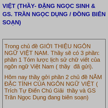
VIỆT (THẦY- ĐẶNG NGỌC SINH &
GS. TRẦN NGỌC DỤNG / ĐỒNG BIÊN
SOẠN)
Trong ch
ủ
đ
ề
GI
Ớ
I THI
Ệ
U NGÔN
NG
Ữ
VI
Ệ
T NAM. Th
ầ
y s
ẽ
có 3 ph
ầ
n:
ph
ầ
n 1 Tóm l
ượ
c l
ị
ch s
ử
ch
ữ
vi
ế
t c
ủ
a
ngôn ng
ữ
Vi
ệ
t Nam ( th
ầ
y đã g
ử
i).
Hôm nay th
ầ
y g
ở
i ph
ầ
n 2 ch
ủ
đ
ề
N
Ă
M
Đ
Ặ
C T
Í
NH C
Ủ
A NG
Ô
N NG
Ữ
VI
Ệ
T (
Tr
í
ch T
ự
Đ
i
ể
n
Ch
ú
Gi
ả
i
th
ầ
y v
à
GS
Tr
ầ
n Ng
ọ
c D
ụ
ng
đ
ang bi
ê
n so
ạ
n)