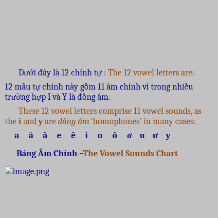
Dưới đây là 12 chính tự :
The 12 vowel letters are:
12 mẫu tự chính này gồm 11 âm chính vì trong nhiều
trường hợp I và Y là đồng âm.
These 12 vowel letters comprise 11 vowel sounds, as
the
i
and
y
are
đồng âm
‘homophones’ in many cases:
a ă â e ê i o ô ơ u ư y
Bảng Âm Chính –
The Vowel Sounds Chart