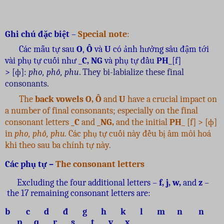
Ghi chú đặc biệt
–
Special note
:
Các mẫu tự sau
O
,
Ô
và
U
có ảnh hưởng sâu đậm tới
vài phụ tự cuối như _
C,
NG
và phụ tự đầu
PH
_[f]
>
[
ф
]:
pho, phô, phu
. They bi-labialize these final
consonants.
The
back vowels
O, Ô
and
U
have a crucial impact on
a number of final consonants; especially on the final
consonant letters
_
C
and
_NG,
and the initial
PH
_ [f] > [
ф
]
in
pho, phô, phu.
Các phụ tự cuối này đều bị âm môi hoá
khi theo sau ba chính tự này.
Các phụ tự
–
The consonant letters
Excluding the four additional letters –
f, j, w,
and
z
–
the 17 remaining consonant letters are:
b c d đ g h k l m n n
p q r s t v
x