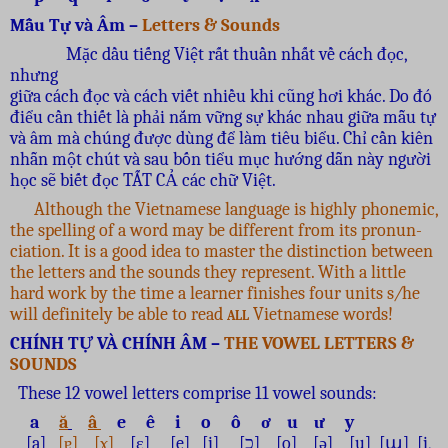
Mẫu Tự và Âm –
Letters & Sounds
Mặc dầu tiếng Việt rất thuần nhất về cách đọc,
nhưng
giữa cách đọc và cách viết nhiều khi cũng hơi khác. Do đó
điểu cần thiết là phải nắm vững sự khác nhau giữa mẫu tự
và âm mà chúng được dùng để làm tiêu biểu. Chỉ cần kiên
nhẫn một chút và sau bốn tiểu mục hướng dẫn này người
học sẽ biết đọc TẤT CẢ các chữ Việt.
Although the Vietnamese language is highly phonemic,
the spelling of a word may be different from its pronun-
ciation. It is a good idea to master the distinction between
the letters and the sounds they represent. With a little
hard work by the time a learner finishes four units s
/
he
will definitely be able to read
all
Vietnamese words!
CHÍNH TỰ VÀ CHÍNH ÂM –
THE VOWEL LETTERS &
SOUNDS
These 12 vowel letters comprise 11 vowel sounds:
a
ă
â
e ê i o ô ơ u ư y
[a]
[ɐ] [ɤ]
[ɛ] [e] [i] [כ] [o] [ǝ] [u] [ա] [i,