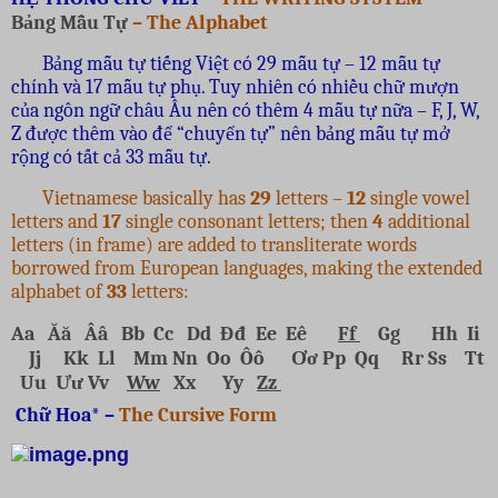
Bảng Mẫu Tự
– The Alphabet
Bảng mẫu tự tiếng Việt có 29 mẫu tự – 12 mẫu tự
chính và 17 mẫu tự phụ. Tuy nhiên có nhiều chữ mượn
của ngôn ngữ châu Âu nên có thêm 4 mẫu tự nữa – F, J, W,
Z được thêm vào để “chuyển tự” nên bảng mẫu tự mở
rộng có tất cả 33 mẫu tự.
Vietnamese basically has
29
letters –
12
single
vowel
letters and
17
single consonant letters; then
4
additional
letters (in frame) are added to transliterate words
borrowed from European languages, making the extended
alphabet of
33
letters:
Aa
Ăă
Ââ
Bb
Cc
Dd
Đđ
Ee Eê
Ff
Gg Hh
Ii
Jj
Kk
Ll Mm
Nn
Oo
Ôô Ơơ
Pp
Qq Rr
Ss
Tt
Uu
Ưư
Vv
Ww
Xx Yy
Zz
Chữ Hoa* –
The Cursive Form