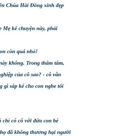
bên Chúa Hài Đồng xinh đẹp
e Mẹ kể chuyện này, phải
con còn quá nhỏ!
 này không. Trong thâm tâm,
nghiệp của cô sao? - cô vẫn
 gì sắp kể cho con nghe tối
ỏ chỉ có cô với đứa con bé
ì họ đã không thương hại người