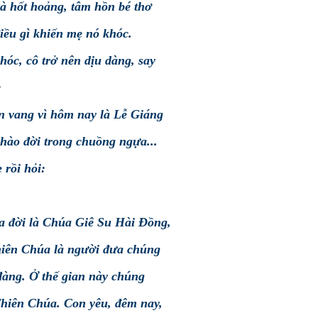
à hốt hoảng, tâm hồn bé thơ
điều gì khiến mẹ nó khóc.
hóc, cô trở nên dịu dàng, say
:
n vang vì hôm nay là Lễ Giáng
hào đời trong chuồng ngựa...
 rồi hỏi:
ra đời là Chúa Giê Su Hài Đồng,
hiên Chúa là người đưa chúng
n đàng. Ở thế gian này chúng
Thiên Chúa. Con yêu, đêm nay,