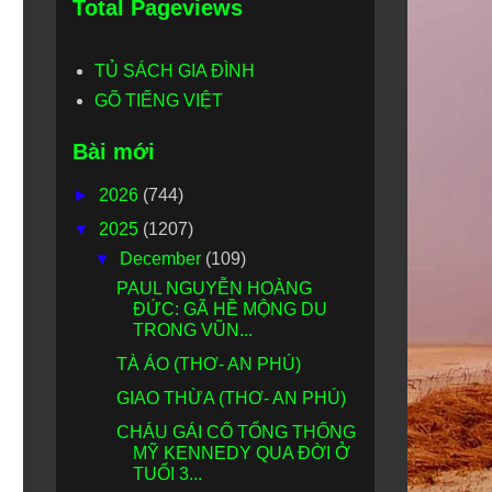
Total Pageviews
TỦ SÁCH GIA ĐÌNH
GÕ TIẾNG VIỆT
Bài mới
►
2026
(744)
▼
2025
(1207)
▼
December
(109)
PAUL NGUYỄN HOÀNG
ĐỨC: GÃ HỀ MỘNG DU
TRONG VŨN...
TÀ ÁO (THƠ- AN PHÚ)
GIAO THỪA (THƠ- AN PHÚ)
CHÁU GÁI CỐ TỔNG THỐNG
MỸ KENNEDY QUA ĐỜI Ở
TUỔI 3...