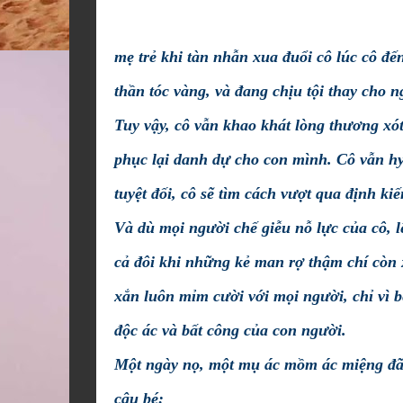
mẹ trẻ khi tàn nhẫn xua đuổi cô lúc cô đến
thần tóc vàng, và đang chịu tội thay cho 
Tuy vậy, cô vẫn khao khát lòng thương xót
phục lại danh dự cho con mình. Cô vẫn h
tuyệt đối, cô sẽ tìm cách vượt qua định ki
Và dù mọi người chế giễu nỗ lực của cô, 
cả đôi khi những kẻ man rợ thậm chí còn 
xắn luôn mỉm cười với mọi người, chỉ vì b
độc ác và bất công của con người.
Một ngày nọ, một mụ ác mồm ác miệng đã 
cậu bé: