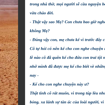
trong nhà thờ, mọi người sẽ cầu nguyện 
vừa chào đời.
- Thật vậy sao Mẹ? Con chưa bao giờ ngh
không Mẹ?
- Đúng vậy con, mẹ chưa kể vì trước đây 
Cô tự hỏi có nên kể cho con nghe chuyện
lẽ nào cô đã quên kể cho đứa con trai tội 
nhớ mình đã được mẹ kể cho biết về những
nay -
- Kể cho con nghe chuyện này ư?
Thật tình cô rất muốn, vì trong túp lều nh
bỏng, xa lánh sự tàn ác của loài người, v