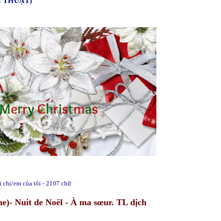
H THUẬT)
i chị/em của tôi - 2107 chữ
)- Nuit de Noël - À ma sœur. TL dịch