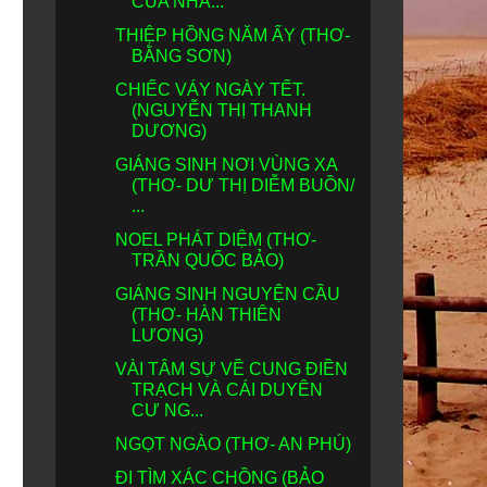
CỦA NHẤ...
THIỆP HỒNG NĂM ẤY (THƠ-
BẰNG SƠN)
CHIẾC VÁY NGÀY TẾT.
(NGUYỄN THỊ THANH
DƯƠNG)
GIÁNG SINH NƠI VÙNG XA
(THƠ- DƯ THỊ DIỄM BUỒN/
...
NOEL PHÁT DIỆM (THƠ-
TRẦN QUỐC BẢO)
GIÁNG SINH NGUYỆN CẦU
(THƠ- HÀN THIÊN
LƯƠNG)
VÀI TÂM SỰ VỀ CUNG ĐIỀN
TRẠCH VÀ CÁI DUYÊN
CƯ NG...
NGỌT NGÀO (THƠ- AN PHÚ)
ĐI TÌM XÁC CHỒNG (BẢO