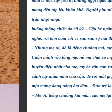
mùa lễ hội, tuy yếu ớt nhưng ngọt ngào qu
mang đến túp lều khốn khổ. Người phụ n
trán nhợt nhạt,
buông thõng chiếc áo cũ kỹ... Cậu bé ngẩ
nghe, rồi lẩm bẩm với vẻ run run sợ hãi th
- Nhưng mẹ ơi, đó là tiếng chuông mà, mẹ
Cuộn mình vào lòng mẹ, nó ôm chặt cổ mẹ 
huyền diệu nhất cho mẹ, tay bé vẫn còn r
cánh tay mũm mĩm của cậu, để rơi một gi
mịn màng đang nóng ấm dần... Đứa trẻ lại
– Mẹ ơi, tiếng chuông kia mà... sao mẹ lại