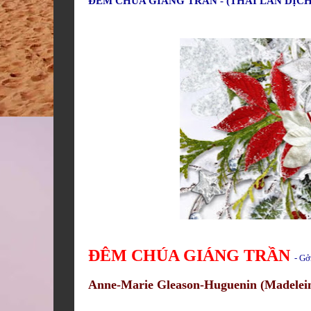
ĐÊM CHÚA GIÁNG TRẦN - (THÁI LAN DỊC
ĐÊM CHÚA GIÁNG TRẦN
- Gở
Anne-Marie Gleason-Huguenin (Madeleine