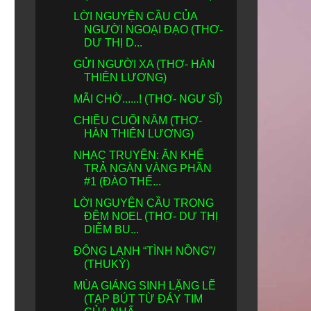
LỜI NGUYỆN CẦU CỦA
NGƯỜI NGOẠI ĐẠO (THƠ-
DƯ THỊ D...
GỬI NGƯỜI XA (THƠ- HÀN
THIÊN LƯƠNG)
MÃI CHỜ......! (THƠ- NGƯ SĨ)
CHIỀU CUỐI NĂM (THƠ-
HÀN THIÊN LƯƠNG)
NHẠC TRUYỆN: ĂN KHẾ
TRẢ NGÀN VÀNG PHẦN
#1 (ĐÀO THẾ...
LỜI NGUYỆN CẦU TRONG
ĐÊM NOEL (THƠ- DƯ THỊ
DIỄM BU...
ĐÔNG LẠNH “TÌNH NỒNG”/
(THUKỲ)
MÙA GIÁNG SINH LẶNG LẼ
(TẠP BÚT TỪ ĐÁY TIM