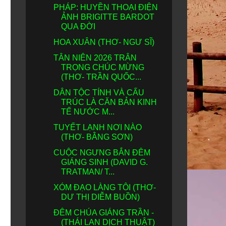
PHÁP: HUYỀN THOẠI ĐIỆN
ẢNH BRIGITTE BARDOT
QUA ĐỜI
HOA XUÂN (THƠ- NGƯ SĨ)
TÂN NIÊN 2026 TRÂN
TRỌNG CHÚC MỪNG
(THƠ- TRẦN QUỐC...
DÂN TỘC TÍNH VÀ CẤU
TRÚC LÀ CĂN BẢN KINH
TẾ NƯỚC M...
TUYẾT LẠNH NƠI NÀO
(THƠ- BẰNG SƠN)
CUỘC NGƯNG BẮN ĐÊM
GIÁNG SINH (DAVID G.
TRATMAN/ T...
XÓM ĐẠO LÀNG TÔI (THƠ-
DƯ THỊ DIỄM BUỒN)
ĐÊM CHÚA GIÁNG TRẦN -
(THÁI LAN DỊCH THUẬT)