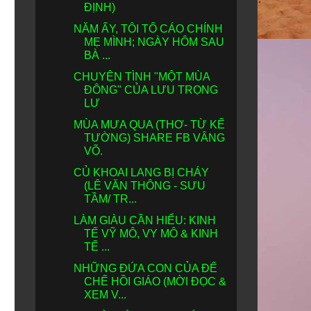
ĐỊNH)
NĂM ẤY, TÔI TỐ CÁO CHÍNH
MẸ MÌNH; NGÀY HÔM SAU
BÀ ...
CHUYỆN TÌNH "MỘT MÙA
ĐÔNG" CỦA LƯU TRỌNG
LƯ
MÙA MƯA QUA (THƠ- TỪ KẾ
TƯỜNG) SHARE FB VÂNG
VÕ.
CỦ KHOAI LANG BỊ CHÁY
(LÊ VĂN THÔNG - SƯU
TẦM/ TR...
LÀM GIÀU CẦN HIỂU: KINH
TẾ VỸ MÔ, VY MÔ & KINH
TẾ ...
NHỮNG ĐỨA CON CỦA ĐẾ
CHẾ HỒI GIÁO (MỜI ĐỌC &
XEM V...