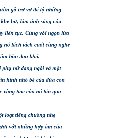
sườn gỗ trơ vơ để lộ những
ố khe hở, làm ánh sáng của
y liên tục. Cùng với ngọn lửa
ng nổ lách tách cuối cùng nghe
tâm hồn đau khổ.
ời phụ nữ đang ngồi vá một
hân hình nhỏ bé của đứa con
óc vàng hoe của nó lăn qua
ột loạt tiếng chuông nhẹ
tươi với những hợp âm của