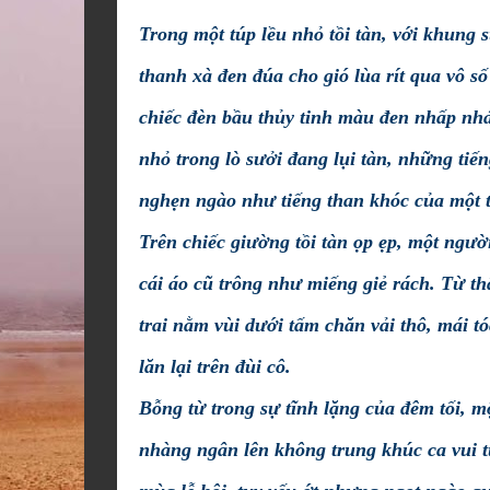
Trong một túp lều nhỏ tồi tàn, với khung 
thanh xà đen đúa cho gió lùa rít qua vô s
chiếc đèn bầu thủy tinh màu đen nhấp nhá
nhỏ trong lò sưởi đang lụi tàn, những tiế
nghẹn ngào như tiếng than khóc của một 
Trên chiếc giường tồi tàn ọp ẹp, một ngư
cái áo cũ trông như miếng giẻ rách. Từ t
trai nằm vùi dưới tấm chăn vải thô, mái t
lăn lại trên đùi cô.
Bỗng từ trong sự tĩnh lặng của đêm tối, m
nhàng ngân lên không trung khúc ca vui 