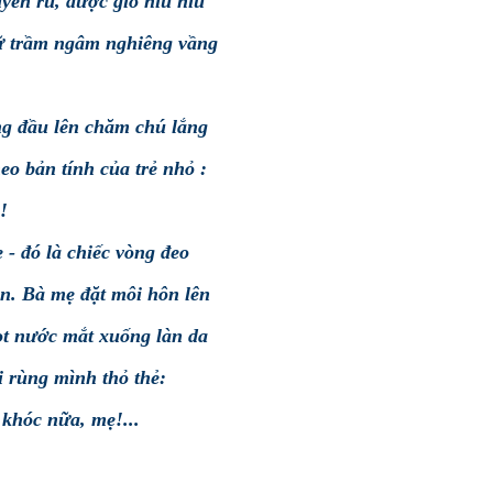
yến rủ, được gió hiu hiu
ữ trầm ngâm nghiêng vầng
ng đầu lên chăm chú lắng
eo bản tính của trẻ nhỏ :
!
- đó là chiếc vòng đeo
un. Bà mẹ đặt môi hôn lên
ọt nước mắt xuống làn da
 rùng mình thỏ thẻ:
 khóc nữa, mẹ!...