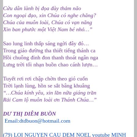
Cứu dân lành bị đọa đày thảm não
Con ngoại đạo, xin Chúa có nghe chăng?
Chúa của muôn loài, Chúa có vạn năng
Xin ban phước một Việt Nam bé nhỏ…”
Sao lung linh thấp sáng ngời đây đó…
Trong giáo đường tha thiết tiếng thánh ca
Hồi chuông đinh đon thanh thoát ngân nga
Lưng trời tối nhạn buồn chao cánh lượn…
Tuyết rơi rơi chập chờn theo gió cuốn
Trời lạnh lùng, hồn se sắt bâng khuâng
“…Chúa kính yêu, xin lần nữa giáng trần
Rải Cam lộ muôn loài ơn Thánh Chúa…”
DƯ THỊ DIỄM BUỒN
Email:dtdbuon@hotmail.com
(79) LOI NGUYEN CAU DEM NOEL youtube MINH