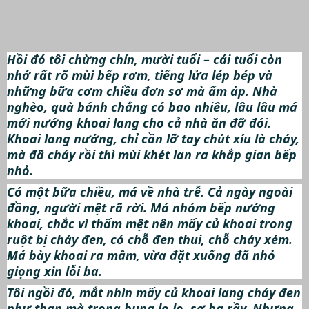
Hồi đó tôi chừng chín, mười tuổi – cái tuổi còn
nhớ rất rõ mùi bếp rơm, tiếng lửa lép bép và
những bữa cơm chiều đơn sơ mà ấm áp. Nhà
nghèo, quà bánh chẳng có bao nhiêu, lâu lâu má
mới nướng khoai lang cho cả nhà ăn đỡ đói.
Khoai lang nướng, chỉ cần lỡ tay chút xíu là cháy,
mà đã cháy rồi thì mùi khét lan ra khắp gian bếp
nhỏ.
Có một bữa chiều, má về nhà trễ. Cả ngày ngoài
đồng, người mệt rã rời. Má nhóm bếp nướng
khoai, chắc vì thấm mệt nên mấy củ khoai trong
ruột bị cháy đen, có chỗ đen thui, chỗ cháy xém.
Má bày khoai ra mâm, vừa đặt xuống đã nhỏ
giọng xin lỗi ba.
Tôi ngồi đó, mắt nhìn mấy củ khoai lang cháy đen
như than mà trong bụng lo lo, sợ ba rầy. Nhưng