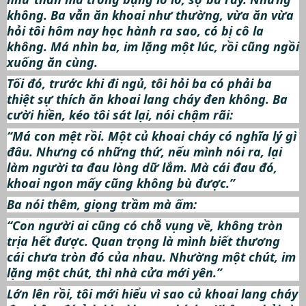
không. Ba vẫn ăn khoai như thường, vừa ăn vừa
hỏi tôi hôm nay học hành ra sao, có bị cô la
không. Má nhìn ba, im lặng một lúc, rồi cũng ngồi
xuống ăn cùng.
Tối đó, trước khi đi ngủ, tôi hỏi ba có phải ba
thiệt sự thích ăn khoai lang cháy đen không. Ba
cười hiền, kéo tôi sát lại, nói chậm rãi:
“Má con mệt rồi. Một củ khoai cháy có nghĩa lý gì
đâu. Nhưng có những thứ, nếu mình nói ra, lại
làm người ta đau lòng dữ lắm. Mà cái đau đó,
khoai ngon mấy cũng không bù được.”
Ba nói thêm, giọng trầm mà ấm:
“Con người ai cũng có chỗ vụng về, không tròn
trịa hết được. Quan trọng là mình biết thương
cái chưa tròn đó của nhau. Nhường một chút, im
lặng một chút, thì nhà cửa mới yên.”
Lớn lên rồi, tôi mới hiểu vì sao củ khoai lang cháy