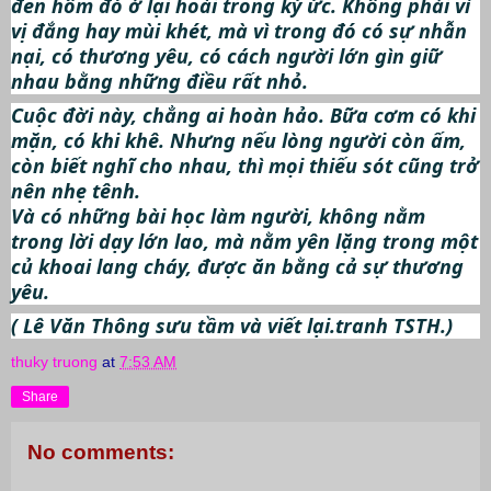
đen hôm đó ở lại hoài trong ký ức. Không phải vì
vị đắng hay mùi khét, mà vì trong đó có sự nhẫn
nại, có thương yêu, có cách người lớn gìn giữ
nhau bằng những điều rất nhỏ.
Cuộc đời này, chẳng ai hoàn hảo. Bữa cơm có khi
mặn, có khi khê. Nhưng nếu lòng người còn ấm,
còn biết nghĩ cho nhau, thì mọi thiếu sót cũng trở
nên nhẹ tênh.
Và có những bài học làm người, không nằm
trong lời dạy lớn lao, mà nằm yên lặng trong một
củ khoai lang cháy, được ăn bằng cả sự thương
yêu.
( Lê Văn Thông sưu tầm và viết lại.tranh TSTH.)
thuky truong
at
7:53 AM
Share
No comments: