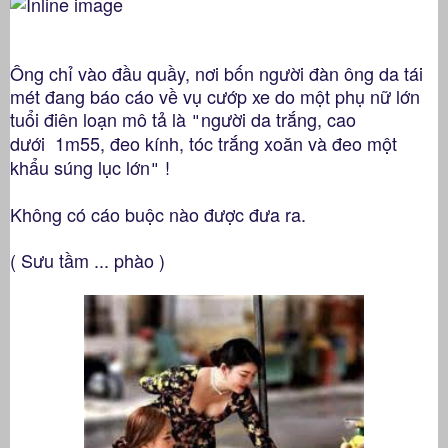
Ông chỉ vào đầu quầy, nơi bốn người đàn ông da tái
mét đang báo cáo về vụ cướp xe do một phụ nữ lớn
tuổi điên loạn mô tả là
người da trắng, cao
"
dưới
1m
55
, đeo kính, tóc trắng xoăn và đeo một
khẩu súng lục
lớn
!
"
Không có cáo buộc nào được đưa ra.
( Sưu tầm ... phào )