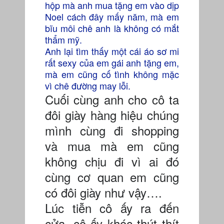
hộp mà anh mua tặng em vào dịp
Noel cách đây mấy năm, mà em
bĩu môi chê anh là không có mắt
thẩm mỹ.
Anh lại tìm thấy một cái áo sơ mi
rất sexy của em gái anh tặng em,
mà em cũng cố tình không mặc
vì chê đường may lỗi.
Cuối cùng anh cho cô ta
đôi giày hàng hiệu chúng
mình cùng đi shopping
và mua mà em cũng
không chịu đi vì ai đó
cùng cơ quan em cũng
có đôi giày như vậy….
Lúc tiễn cô ấy ra đến
cửa, cô ấy khóc thút thít