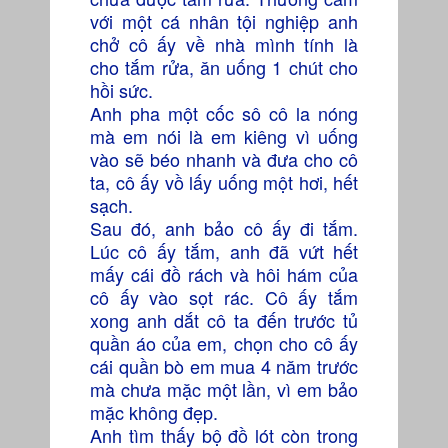
với một cá nhân tội nghiệp anh
chở cô ấy về nhà mình tính là
cho tắm rửa, ăn uống 1 chút cho
hồi sức.
Anh pha một cốc sô cô la nóng
mà em nói là em kiêng vì uống
vào sẽ béo nhanh và đưa cho cô
ta, cô ấy vồ lấy uống một hơi, hết
sạch.
Sau đó, anh bảo cô ấy đi tắm.
Lúc cô ấy tắm, anh đã vứt hết
mấy cái đồ rách và hôi hám của
cô ấy vào sọt rác. Cô ấy tắm
xong anh dắt cô ta đến trước tủ
quần áo của em, chọn cho cô ấy
cái quần bò em mua 4 năm trước
mà chưa mặc một lần, vì em bảo
mặc không đẹp.
Anh tìm thấy bộ đồ lót còn trong