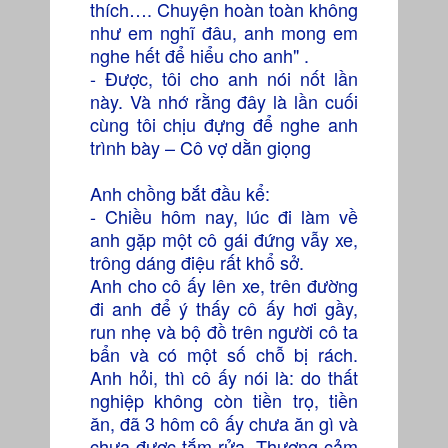
thích…. Chuyện hoàn toàn không
như em nghĩ đâu, anh mong em
nghe hết để hiểu cho anh" .
- Được, tôi cho anh nói nốt lần
này. Và nhớ rằng đây là lần cuối
cùng tôi chịu đựng để nghe anh
trình bày – Cô vợ dằn giọng
Anh chồng bắt đầu kể:
- Chiều hôm nay, lúc đi làm về
anh gặp một cô gái đứng vẫy xe,
trông dáng điệu rất khổ sở.
Anh cho cô ấy lên xe, trên đường
đi anh để ý thấy cô ấy hơi gầy,
run nhẹ và bộ đồ trên người cô ta
bẩn và có một số chỗ bị rách.
Anh hỏi, thì cô ấy nói là: do thất
nghiệp không còn tiền trọ, tiền
ăn, đã 3 hôm cô ấy chưa ăn gì và
chưa được tắm rửa. Thương cảm