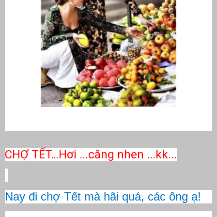
CHỢ TẾT…Hơi ...căng nhen ...kk...
Nay đi chợ Tết mà hãi quá, các ông ạ!