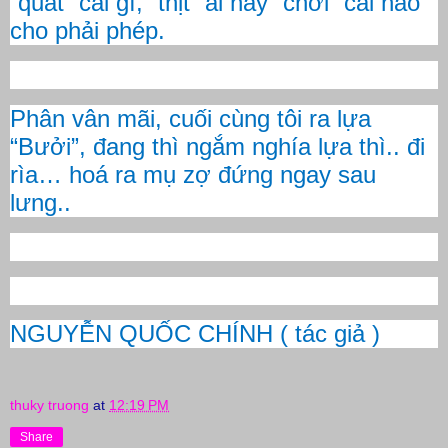
“quất” cái gì, “thịt” ai hay “chơi” cái nào
cho phải phép.
Phân vân mãi, cuối cùng tôi ra lựa
“Bưởi”, đang thì ngắm nghía lựa thì.. đi
rìa… hoá ra mụ zợ đứng ngay sau
lưng..
NGUYỄN QUỐC CHÍNH ( tác giả )
thuky truong
at
12:19 PM
Share