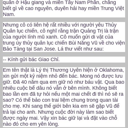
quẩn ở Hậu giang và miền Tây Nam Phần, chẳng
biết gì về cao nguyên, duyên hải hay miền Trung Việt
Nam.
Nhưng cô có liên hệ rất nhiều với người yêu Thủy
Quân lục chiến, cô nghĩ rằng trận Quảng Trị là trận
của người lính mũ xanh. Cô muốn gửi di vật của
trung úy thủy quân lục chiến Bùi Năng Vũ về cho viện
Bảo Tàng tại San Jose. Lá thư viết như sau:
-- Kính gửi bác Giao Chỉ.
Em tên thật là Lý thị Thương Uyên hiện ở Oklahoma,
xin gửi một kỷ niệm nhỏ đến bác. Mong nó được lưu
giữ. Đã 40 năm qua em giữ nó như báu vật. Qua bao
nhiêu cuộc bể dâu nó vẫn ở bên mình. Không biết
bao lần em đã tự hỏi nếu một mai chết đi thì nó sẽ ra
sao? Có thể bảo con trai liệm chung trong quan tài
cho mẹ. Khi sang thế giới bên kia em sẽ gặp Vũ để
trả lại cho anh. Nhưng cuộc đời này làm sao biết
được ngày mai. Vậy xin bác giữ lại và đặt vào chỗ
nào đó cho em yên lòng.