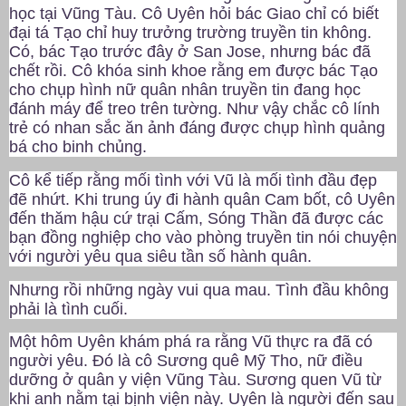
học tại Vũng Tàu. Cô Uyên hỏi bác Giao chỉ có biết
đại tá Tạo chỉ huy trưởng trường truyền tin không.
Có, bác Tạo trước đây ở San Jose, nhưng bác đã
chết rồi. Cô khóa sinh khoe rằng em được bác Tạo
cho chụp hình nữ quân nhân truyền tin đang học
đánh máy để treo trên tường. Như vậy chắc cô lính
trẻ có nhan sắc ăn ảnh đáng được chụp hình quảng
bá cho binh chủng.
Cô kể tiếp rằng mối tình với Vũ là mối tình đầu đẹp
đẽ nhứt. Khi trung úy đi hành quân Cam bốt, cô Uyên
đến thăm hậu cứ trại Cấm, Sóng Thần đã được các
bạn đồng nghiệp cho vào phòng truyền tin nói chuyện
với người yêu qua siêu tần số hành quân.
Nhưng rồi những ngày vui qua mau. Tình đầu không
phải là tình cuối.
Một hôm Uyên khám phá ra rằng Vũ thực ra đã có
người yêu. Đó là cô Sương quê Mỹ Tho, nữ điều
dưỡng ở quân y viện Vũng Tàu. Sương quen Vũ từ
khi anh nằm tại bịnh viện này. Uyên là người đến sau