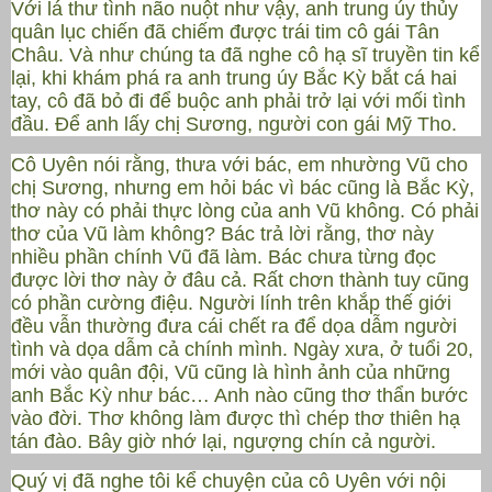
Với lá thư tình não nuột như vậy, anh trung úy thủy
quân lục chiến đã chiếm được trái tim cô gái Tân
Châu. Và như chúng ta đã nghe cô hạ sĩ truyền tin kể
lại, khi khám phá ra anh trung úy Bắc Kỳ bắt cá hai
tay, cô đã bỏ đi để buộc anh phải trở lại với mối tình
đầu. Để anh lấy chị Sương, người con gái Mỹ Tho.
Cô Uyên nói rằng, thưa với bác, em nhường Vũ cho
chị Sương, nhưng em hỏi bác vì bác cũng là Bắc Kỳ,
thơ này có phải thực lòng của anh Vũ không. Có phải
thơ của Vũ làm không? Bác trả lời rằng, thơ này
nhiều phần chính Vũ đã làm. Bác chưa từng đọc
được lời thơ này ở đâu cả. Rất chơn thành tuy cũng
có phần cường điệu. Người lính trên khắp thế giới
đều vẫn thường đưa cái chết ra để dọa dẫm người
tình và dọa dẫm cả chính mình. Ngày xưa, ở tuổi 20,
mới vào quân đội, Vũ cũng là hình ảnh của những
anh Bắc Kỳ như bác… Anh nào cũng thơ thẩn bước
vào đời. Thơ không làm được thì chép thơ thiên hạ
tán đào. Bây giờ nhớ lại, ngượng chín cả người.
Quý vị đã nghe tôi kể chuyện của cô Uyên với nội