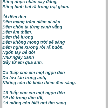
Bằng nhọc nhằn cay đắng,
Bằng hình hài rã trong trại giam.
Ôi đêm đen
Đêm mang trăm niềm ai oán
Đêm chôn ta từng canh vắng
Đêm âm thầm.
Đêm thê lương
Đêm không mong trời sẽ sáng
Đêm nghe xương rời rã buồn.
Ngón tay bẻ đôi
Như ngày xanh
Gẫy từ em qua anh.
Cố thắp cho em một ngọn đèn
Dù lửa tàn trong anh,
Không còn đủ khêu thêm đèn sáng.
Cố thắp cho em một ngọn đèn
Để dù trong tăm tối,
Có mộng còn biết nơi tìm sang