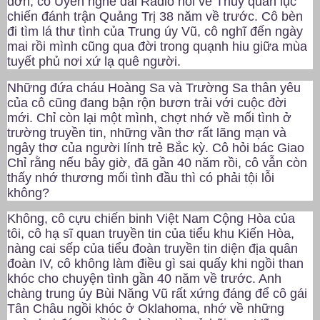
đơn, cô Uyên nghe đài Radio nói về Thủy quân lục
chiến đánh trận Quảng Trị 38 năm về trước. Cô bèn
đi tìm lá thư tình của Trung úy Vũ, cô nghĩ đến ngày
mai rồi mình cũng qua đời trong quạnh hiu giữa mùa
tuyết phủ nơi xứ lạ quê người.
Những đứa cháu Hoàng Sa và Trường Sa thân yêu
của cô cũng đang bận rộn bươn trải với cuộc đời
mới. Chỉ còn lại một mình, chợt nhớ về mối tình ở
trường truyền tin, những vần thơ rất lãng mạn và
ngây thơ của người lính trẻ Bắc kỳ. Cô hỏi bác Giao
Chỉ rằng nếu bây giờ, đã gần 40 năm rồi, cô vẫn còn
thấy nhớ thương mối tình đầu thì có phải tội lỗi
không?
Không, cô cựu chiến binh Việt Nam Cộng Hòa của
tôi, cô hạ sĩ quan truyền tin của tiểu khu Kiến Hòa,
nàng cai sếp của tiểu đoàn truyền tin diện địa quân
đoàn IV, cô không làm điều gì sai quấy khi ngồi than
khóc cho chuyện tình gần 40 năm về trước. Anh
chàng trung úy Bùi Năng Vũ rất xứng đáng để cô gái
Tân Châu ngồi khóc ở Oklahoma, nhớ về những