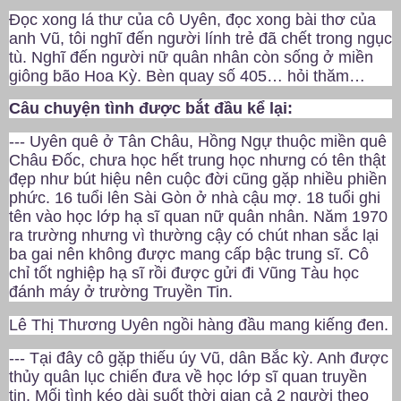
Đọc xong lá thư của cô Uyên, đọc xong bài thơ của
anh Vũ, tôi nghĩ đến người lính trẻ đã chết trong ngục
tù. Nghĩ đến người nữ quân nhân còn sống ở miền
giông bão Hoa Kỳ. Bèn quay số 405… hỏi thăm…
Câu chuyện tình được bắt đầu kể lại:
--- Uyên quê ở Tân Châu, Hồng Ngự thuộc miền quê
Châu Đốc, chưa học hết trung học nhưng có tên thật
đẹp như bút hiệu nên cuộc đời cũng gặp nhiều phiền
phức. 16 tuổi lên Sài Gòn ở nhà cậu mợ. 18 tuổi ghi
tên vào học lớp hạ sĩ quan nữ quân nhân. Năm 1970
ra trường nhưng vì thường cậy có chút nhan sắc lại
ba gai nên không được mang cấp bậc trung sĩ. Cô
chỉ tốt nghiệp hạ sĩ rồi được gửi đi Vũng Tàu học
đánh máy ở trường Truyền Tin.
Lê Thị Thương Uyên ngồi hàng đầu mang kiếng đen.
--- Tại đây cô gặp thiếu úy Vũ, dân Bắc kỳ. Anh được
thủy quân lục chiến đưa về học lớp sĩ quan truyền
tin. Mối tình kéo dài suốt thời gian cả 2 người theo