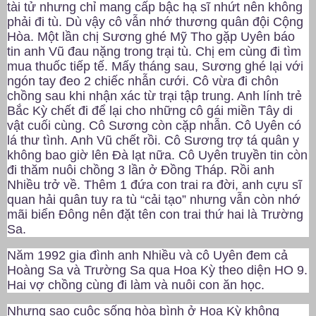
tài tử nhưng chỉ mang cấp bậc hạ sĩ nhứt nên không
phải đi tù. Dù vậy cô vẫn nhớ thương quân đội Cộng
Hòa. Một lần chị Sương ghé Mỹ Tho gặp Uyên báo
tin anh Vũ đau nặng trong trại tù. Chị em cùng đi tìm
mua thuốc tiếp tế. Mấy tháng sau, Sương ghé lại với
ngón tay đeo 2 chiếc nhẫn cưới. Cô vừa đi chôn
chồng sau khi nhận xác từ trại tập trung. Anh lính trẻ
Bắc Kỳ chết đi để lại cho những cô gái miền Tây di
vật cuối cùng. Cô Sương còn cặp nhẫn. Cô Uyên có
lá thư tình. Anh Vũ chết rồi. Cô Sương trợ tá quân y
không bao giờ lên Đà lạt nữa. Cô Uyên truyền tin còn
đi thăm nuôi chồng 3 lần ở Đồng Tháp. Rồi anh
Nhiều trở về. Thêm 1 đứa con trai ra đời, anh cựu sĩ
quan hải quân tuy ra tù “cải tạo” nhưng vẫn còn nhớ
mãi biển Đông nên đặt tên con trai thứ hai là Trường
Sa.
Năm 1992 gia đình anh Nhiều và cô Uyên đem cả
Hoàng Sa và Trường Sa qua Hoa Kỳ theo diện HO 9.
Hai vợ chồng cùng đi làm và nuôi con ăn học.
Nhưng sao cuộc sống hòa bình ở Hoa Kỳ không