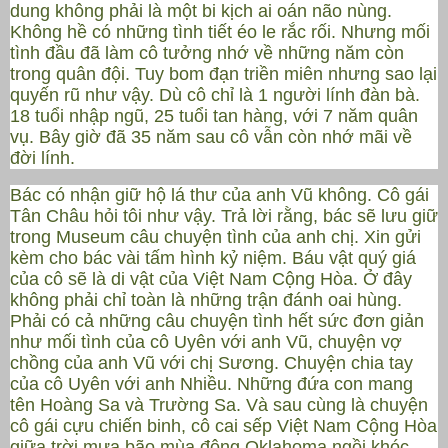
dung không phải là một bi kịch ai oán não nùng.
Không hề có những tình tiết éo le rắc rối. Nhưng mối
tình đầu đã làm cô tưởng nhớ về những năm còn
trong quân đội. Tuy bom đạn triền miên nhưng sao lại
quyến rũ như vậy. Dù cô chỉ là 1 người lính đàn bà.
18 tuổi nhập ngũ, 25 tuổi tan hàng, với 7 năm quân
vụ. Bây giờ đã 35 năm sau cô vẫn còn nhớ mãi về
đời lính.
Bác có nhận giữ hộ lá thư của anh Vũ không. Cô gái
Tân Châu hỏi tôi như vậy. Trả lời rằng, bác sẽ lưu giữ
trong Museum câu chuyện tình của anh chị. Xin gửi
kèm cho bác vài tấm hình kỷ niệm. Báu vật quý giá
của cô sẽ là di vật của Việt Nam Cộng Hòa. Ở đây
không phải chỉ toàn là những trận đánh oai hùng.
Phải có cả những câu chuyện tình hết sức đơn giản
như mối tình của cô Uyên với anh Vũ, chuyện vợ
chồng của anh Vũ với chị Sương. Chuyện chia tay
của cô Uyên với anh Nhiều. Những đứa con mang
tên Hoàng Sa và Trường Sa. Và sau cùng là chuyện
cô gái cựu chiến binh, cô cai sếp Việt Nam Cộng Hòa
giữa trời mưa bão mùa đông Oklahoma ngồi khóc