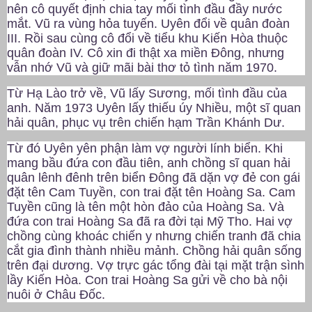
nên cô quyết định chia tay mối tình đầu đầy nước
mắt. Vũ ra vùng hỏa tuyến. Uyên đổi về quân đoàn
III. Rồi sau cùng cô đổi về tiểu khu Kiến Hòa thuộc
quân đoàn IV. Cô xin đi thật xa miền Đông, nhưng
vẫn nhớ Vũ và giữ mãi bài thơ tỏ tình năm 1970.
Từ Hạ Lào trở về, Vũ lấy Sương, mối tình đầu của
anh. Năm 1973 Uyên lấy thiếu úy Nhiều, một sĩ quan
hải quân, phục vụ trên chiến hạm Trần Khánh Dư.
Từ đó Uyên yên phận làm vợ người lính biển. Khi
mang bầu đứa con đầu tiên, anh chồng sĩ quan hải
quân lênh đênh trên biển Đông đã dặn vợ đẻ con gái
đặt tên Cam Tuyền, con trai đặt tên Hoàng Sa. Cam
Tuyền cũng là tên một hòn đảo của Hoàng Sa. Và
đứa con trai Hoàng Sa đã ra đời tại Mỹ Tho. Hai vợ
chồng cùng khoác chiến y nhưng chiến tranh đã chia
cắt gia đình thành nhiều mảnh. Chồng hải quân sống
trên đại dương. Vợ trực gác tổng đài tại mặt trận sình
lầy Kiến Hòa. Con trai Hoàng Sa gửi về cho bà nội
nuôi ở Châu Đốc.