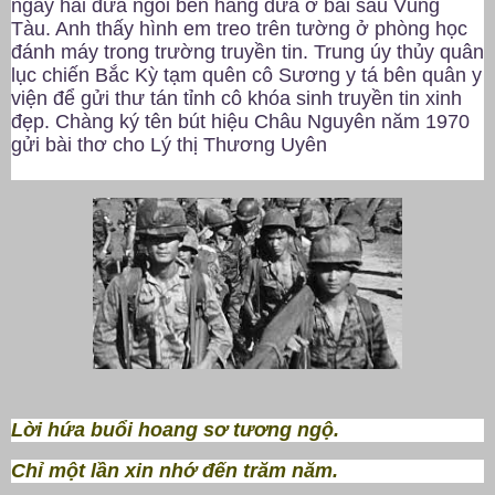
ngày hai đứa ngồi bên hàng dừa ở bãi sau Vũng
Tàu. Anh thấy hình em treo trên tường ở phòng học
đánh máy trong trường truyền tin. Trung úy thủy quân
lục chiến Bắc Kỳ tạm quên cô Sương y tá bên quân y
viện để gửi thư tán tỉnh cô khóa sinh truyền tin xinh
đẹp. Chàng ký tên bút hiệu Châu Nguyên năm 1970
gửi bài thơ cho Lý thị Thương Uyên
Lời hứa buổi hoang sơ tương ngộ.
Chỉ một lần xin nhớ đến trăm năm.