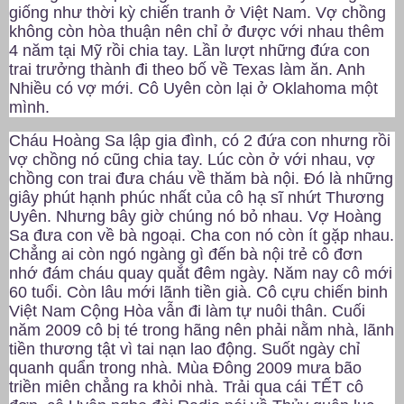
giống như thời kỳ chiến tranh ở Việt Nam. Vợ chồng
không còn hòa thuận nên chỉ ở được với nhau thêm
4 năm tại Mỹ rồi chia tay. Lần lượt những đứa con
trai trưởng thành đi theo bố về Texas làm ăn. Anh
Nhiều có vợ mới. Cô Uyên còn lại ở Oklahoma một
mình.
Cháu Hoàng Sa lập gia đình, có 2 đứa con nhưng rồi
vợ chồng nó cũng chia tay. Lúc còn ở với nhau, vợ
chồng con trai đưa cháu về thăm bà nội. Đó là những
giây phút hạnh phúc nhất của cô hạ sĩ nhứt Thương
Uyên. Nhưng bây giờ chúng nó bỏ nhau. Vợ Hoàng
Sa đưa con về bà ngoại. Cha con nó còn ít gặp nhau.
Chẳng ai còn ngó ngàng gì đến bà nội trẻ cô đơn
nhớ đám cháu quay quắt đêm ngày. Năm nay cô mới
60 tuổi. Còn lâu mới lãnh tiền già. Cô cựu chiến binh
Việt Nam Cộng Hòa vẫn đi làm tự nuôi thân. Cuối
năm 2009 cô bị té trong hãng nên phải nằm nhà, lãnh
tiền thương tật vì tai nạn lao động. Suốt ngày chỉ
quanh quẩn trong nhà. Mùa Đông 2009 mưa bão
triền miên chẳng ra khỏi nhà. Trải qua cái TẾT cô