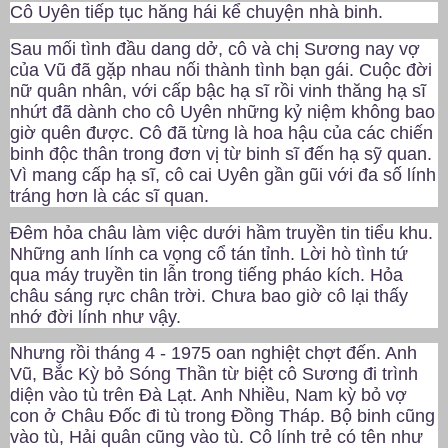
Cô Uyên tiếp tục hăng hái kể chuyện nhà binh.
Sau mối tình đầu dang dở, cô và chị Sương nay vợ
của Vũ đã gặp nhau nối thành tình bạn gái. Cuộc đời
nữ quân nhân, với cấp bậc hạ sĩ rồi vinh thăng hạ sĩ
nhứt đã dành cho cô Uyên những kỷ niệm không bao
giờ quên được. Cô đã từng là hoa hậu của các chiến
binh độc thân trong đơn vị từ binh sĩ đến hạ sỹ quan.
Vì mang cấp hạ sĩ, cô cai Uyên gần gũi với đa số lính
tráng hơn là các sĩ quan.
Đêm hỏa châu làm việc dưới hầm truyền tin tiểu khu.
Những anh lính ca vọng cổ tán tỉnh. Lời hò tình tứ
qua máy truyền tin lẫn trong tiếng pháo kích. Hỏa
châu sáng rực chân trời. Chưa bao giờ cô lại thấy
nhớ đời lính như vậy.
Nhưng rồi tháng 4 - 1975 oan nghiệt chợt đến. Anh
Vũ, Bắc Kỳ bỏ Sóng Thần từ biệt cô Sương đi trình
diện vào tù trên Đà Lạt. Anh Nhiều, Nam kỳ bỏ vợ
con ở Châu Đốc đi tù trong Đồng Tháp. Bộ binh cũng
vào tù, Hải quân cũng vào tù. Cô lính trẻ có tên như