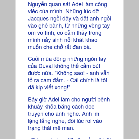
Nguyễn quan sát Adel làm công
việc của mình. Những lúc đỡ
Jacques ngồi dậy và đặt anh ngồi
vào ghế bành, từ những vòng tay
ôm vô tình, cô cảm thấy trong
mình nảy sinh nỗi khát khao
muốn che chở rất đàn bà.
Cuối mùa đông những ngón tay
của Duval không thể cầm bút
được nữa. "Không sao! - anh vẫn
tỏ ra cam đảm. - Cái chính là tôi
đã kịp viết xong!"
Bây giờ Adel làm cho người bệnh
khuây khỏa bằng cách đọc
truyện cho anh nghe. Anh im
lặng lắng nghe, đôi lúc rơi vào
trạng thái mê man.