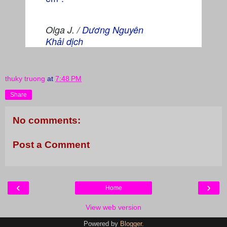
Olga J. /
Dương Nguyên
Khải
dịch
thuky truong
at
7:48 PM
Share
No comments:
Post a Comment
‹
›
Home
View web version
Powered by
Blogger
.