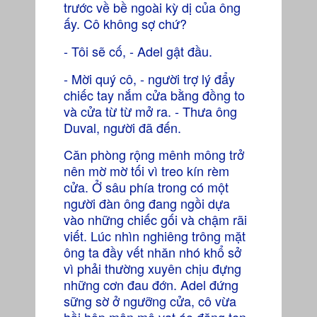
trước về bề ngoài kỳ dị của ông
ấy. Cô không sợ chứ?
- Tôi sẽ cố, - Adel gật đầu.
- Mời quý cô, - người trợ lý đẩy
chiếc tay nắm cửa bằng đồng to
và cửa từ từ mở ra. - Thưa ông
Duval, người đã đến.
Căn phòng rộng mênh mông trở
nên mờ mờ tối vì treo kín rèm
cửa. Ở sâu phía trong có một
người đàn ông đang ngồi dựa
vào những chiếc gối và chậm rãi
viết. Lúc nhìn nghiêng trông mặt
ông ta đầy vết nhăn nhó khổ sở
vì phải thường xuyên chịu đựng
những cơn đau đớn. Adel đứng
sững sờ ở ngưỡng cửa, cô vừa