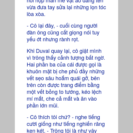
hồi hộp mân mê vạt áo đăng ten
vừa đưa tay sửa lại những lọn tóc
lòa xòa.
- Cô lại đây, - cuối cùng người
đàn ông cũng cất giọng nói tuy
yếu ớt nhưng rành rọt.
Khi Duval quay lại, cô giật mình
vì trông thấy cảnh tượng bất ngờ.
Hai phần ba của cái được gọi là
khuôn mặt bị che phủ đầy những
vết sẹo sâu hoắm quái gở, bên
trên còn được trang điểm bằng
một vết bỏng to tướng, kéo lệch
mí mắt, che cả mắt và ăn vào
phần lớn mũi.
- Cô thích tôi chứ? - nghe tiếng
cười giống như tiếng nghiến răng
ken két. - Trông tôi là như vậy