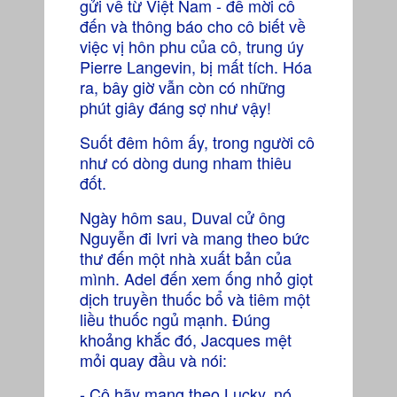
gửi về từ Việt Nam - để mời cô
đến và thông báo cho cô biết về
việc vị hôn phu của cô, trung úy
Pierre Langevin, bị mất tích. Hóa
ra, bây giờ vẫn còn có những
phút giây đáng sợ như vậy!
Suốt đêm hôm ấy, trong người cô
như có dòng dung nham thiêu
đốt.
Ngày hôm sau, Duval cử ông
Nguyễn đi Ivri và mang theo bức
thư đến một nhà xuất bản của
mình. Adel đến xem ống nhỏ giọt
dịch truyền thuốc bổ và tiêm một
liều thuốc ngủ mạnh. Đúng
khoảng khắc đó, Jacques mệt
mỏi quay đầu và nói:
- Cô hãy mang theo Lucky, nó