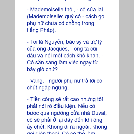
- Mademoiselle thôi, - cô sửa lại
(Mademoiselle: quý cô - cách gọi
phụ nữ chưa có chồng trong
tiếng Pháp).
- Tôi là Nguyễn, bác sỹ và trợ lý
của ông Jacques, - ông ta cúi
đầu và nói một cách khô khan. -
Cô sẵn sàng làm việc ngay từ
bây giờ chứ?
- Vâng, - người phụ nữ trả lời có
chút ngập ngừng.
- Tiền công sẽ rất cao nhưng tôi
phải nói rõ điều kiện. Nếu cô
bước qua ngưỡng cửa nhà Duval,
cô sẽ phải ở lại đấy đến khi ông
ấy chết. Không đi ra ngoài, không
gọi điện thoại. Cô có thể làm