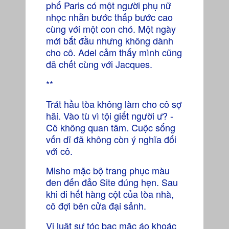
phố Paris có một người phụ nữ
nhọc nhằn bước thấp bước cao
cùng với một con chó. Một ngày
mới bắt đầu nhưng không dành
cho cô. Adel cảm thấy mình cũng
đã chết cùng với Jacques.
**
Trát hầu tòa không làm cho cô sợ
hãi. Vào tù vì tội giết người ư? -
Cô không quan tâm. Cuộc sống
vốn dĩ đã không còn ý nghĩa đối
với cô.
Misho mặc bộ trang phục màu
đen đến đảo Site đúng hẹn. Sau
khi đi hết hàng cột của tòa nhà,
cô đợi bên cửa đại sảnh.
Vị luật sư tóc bạc mặc áo khoác