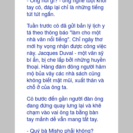
- Ông nói gì? - ống nghe tuột khỏi
tay cô, đáp lại chỉ là những tiếng
tút tút ngắn.
Tuần trước cô đã gửi bản lý lịch y
tá theo thông báo "làm cho một
nhà văn nổi tiếng". Chỉ ngây thơ
mới hy vọng nhận được công việc
này. Jacques Duval - một văn sỹ
bí ẩn, bị che lấp bởi những huyền
thoại. Hàng đám đông người hâm
mộ bủa vây các nhà sách cũng
không biết mặt mũi, xuất thân và
chỗ ở của ông ta.
Cô bước đến gần người đàn ông
đang đứng quay lưng lại và khẽ
chạm vào vai ông ta bằng bàn
tay mảnh dẻ vẫn mang tất tay.
- Quý bà Misho phải không?