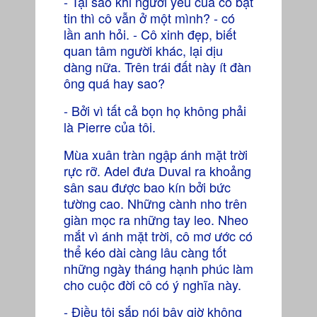
- Tại sao khi người yêu của cô bặt
tin thì cô vẫn ở một mình? - có
lần anh hỏi. - Cô xinh đẹp, biết
quan tâm người khác, lại dịu
dàng nữa. Trên trái đất này ít đàn
ông quá hay sao?
- Bởi vì tất cả bọn họ không phải
là Pierre của tôi.
Mùa xuân tràn ngập ánh mặt trời
rực rỡ. Adel đưa Duval ra khoảng
sân sau được bao kín bởi bức
tường cao. Những cành nho trên
giàn mọc ra những tay leo. Nheo
mắt vì ánh mặt trời, cô mơ ước có
thể kéo dài càng lâu càng tốt
những ngày tháng hạnh phúc làm
cho cuộc đời cô có ý nghĩa này.
- Điều tôi sắp nói bây giờ không