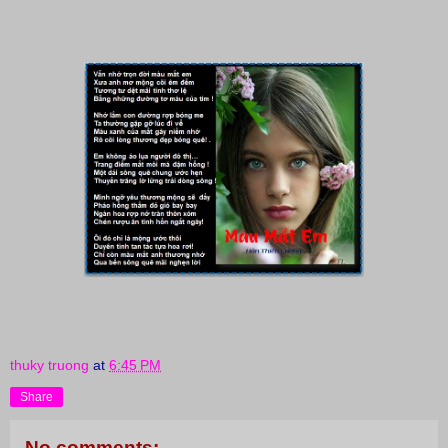
thuky truong
at
6:45 PM
Share
No comments: