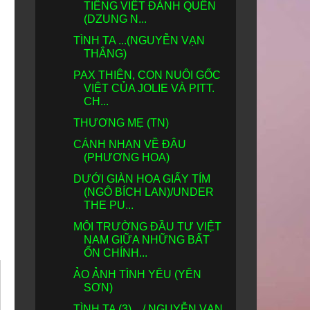
TIẾNG VIỆT ĐÀNH QUÊN
(DZUNG N...
TÌNH TA ...(NGUYỄN VẠN
THẮNG)
PAX THIÊN, CON NUÔI GỐC
VIỆT CỦA JOLIE VÀ PITT.
CH...
THƯƠNG MẸ (TN)
CÁNH NHẠN VỀ ĐÂU
(PHƯƠNG HOA)
DƯỚI GIÀN HOA GIẤY TÍM
(NGÔ BÍCH LAN)/UNDER
THE PU...
MÔI TRƯỜNG ĐẦU TƯ VIỆT
NAM GIỮA NHỮNG BẤT
ỔN CHÍNH...
ẢO ẢNH TÌNH YÊU (YÊN
SƠN)
TÌNH TA (3) .../ NGUYỄN VẠN