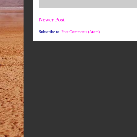
Newer Post
Subscribe to:
Post Comments (Atom)