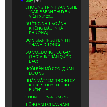
▼
July
(76)
CHƯƠNG TRÌNH VĂN NGHỆ
"CARIBBEAN THUYỀN
VIỄN XỨ 20...
DƯỜNG NHƯ ẢO ẢNH
KHÔNG MÀU (NHẤT
PHƯƠNG)
ĐƠN GIẢN (NGUYỄN THỊ
THANH DƯƠNG)
SỢ VỢ...DỰNG TÓC GÁY
(THƠ VUI/ TRẦN QUỐC
BẢO)
NGỒI BÊN MỘ CON (QUAN
DƯƠNG)
NHÂN VẬT “EM” TRONG CA
KHÚC “CHUYỆN TÌNH
BUỒN” (LÊ...
CHỐN CŨ (BẰNG SƠN)
TIẾNG ANH CHƯA RÀNH,