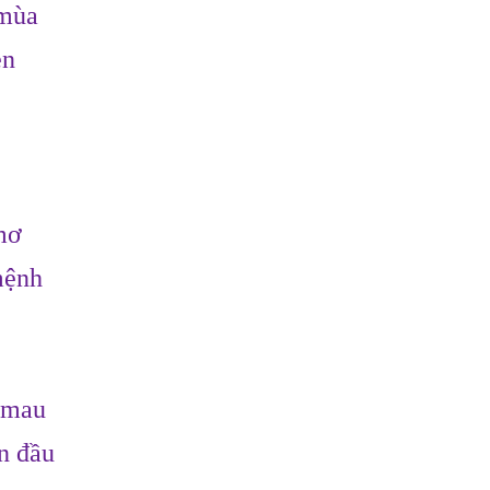
 mùa
ẹn
mơ
mệnh
a mau
n đầu