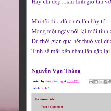
Hay chỉ đẹp ...khi tình giờ tan vỡ
Mai tôi đi ...dù chưa lần bày tỏ
Mong một ngày nối lại mối tình 
Dù thời gian qua hết thuở vui đù
Tình sẽ mãi bên nhau lần gặp lại
Nguyễn Vạn Thắng
Posted by
thuky truong
at
7:05 PM
Labels:
-Thơ
No comments:
Post a Comment