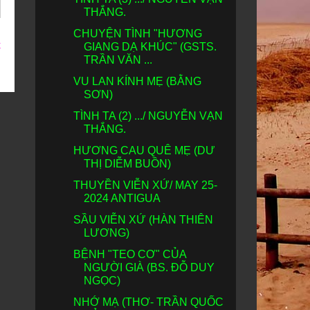
THẮNG.
CHUYỆN TÌNH "HƯƠNG
t
GIANG DẠ KHÚC" (GSTS.
TRẦN VĂN ...
VU LAN KÍNH MẸ (BẰNG
SƠN)
TÌNH TA (2) .../ NGUYỄN VẠN
THẮNG.
HƯƠNG CAU QUÊ MẸ (DƯ
THỊ DIỄM BUỒN)
THUYỀN VIỄN XỨ/ MAY 25-
2024 ANTIGUA
SẦU VIỄN XỨ (HÀN THIÊN
LƯƠNG)
BỆNH "TEO CƠ" CỦA
NGƯỜI GIÀ (BS. ĐỖ DUY
NGỌC)
NHỚ MẠ (THƠ- TRẦN QUỐC