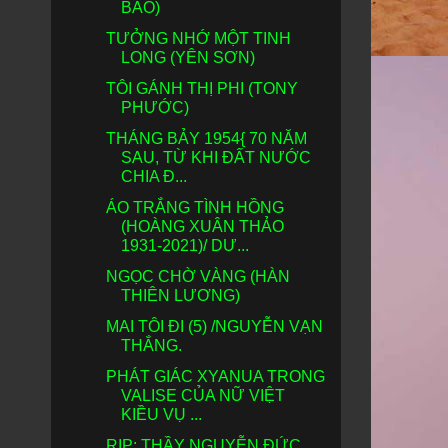
BẢO)
TƯỞNG NHỚ MỘT TINH
LONG (YÊN SƠN)
TÔI GÁNH THỊ PHI (TONY
PHƯỚC)
THÁNG BẢY 1954{ 70 NĂM
SAU, TỪ KHI ĐẤT NƯỚC
CHIA Đ...
ÁO TRẮNG TÌNH HỒNG
(HOÀNG XUÂN THẢO
1931-2021)/ DƯ...
NGỌC CHỜ VÀNG (HÀN
THIÊN LƯƠNG)
MAI TÔI ĐI (5) /NGUYỄN VẠN
THẮNG.
PHÁT GIÁC XYANUA TRONG
VALISE CỦA NỮ VIỆT
KIỀU VỤ ...
RIP: THẦY NGUYỄN ĐỨC