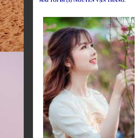
MAI TÔI ĐI (5) /NGUYỄN VẠN THẮNG.