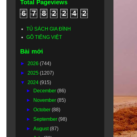
Total Pageviews
6
7
8
2
2
4
2
TỦ SÁCH GIA ĐÌNH
GÕ TIẾNG VIỆT
Bài mới
►
2026
(744)
►
2025
(1207)
▼
2024
(915)
►
December
(86)
►
November
(85)
►
October
(88)
►
September
(98)
►
August
(87)