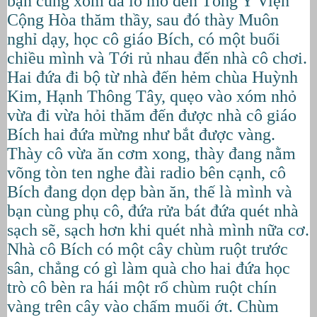
bạn cùng xóm đã lò mò đến Tổng Y Viện
Cộng Hòa thăm thầy, sau đó thày Muôn
nghỉ dạy, học cô giáo Bích, có một buổi
chiều mình và Tới rủ nhau đến nhà cô chơi.
Hai đứa đi bộ từ nhà đến hẻm chùa Huỳnh
Kim, Hạnh Thông Tây, quẹo vào xóm nhỏ
vừa đi vừa hỏi thăm đến được nhà cô giáo
Bích hai đứa mừng như bắt được vàng.
Thày cô vừa ăn cơm xong, thày đang nằm
võng tòn ten nghe đài radio bên cạnh, cô
Bích đang dọn dẹp bàn ăn, thế là mình và
bạn cùng phụ cô, đứa rửa bát đứa quét nhà
sạch sẽ, sạch hơn khi quét nhà mình nữa cơ.
Nhà cô Bích có một cây chùm ruột trước
sân, chẳng có gì làm quà cho hai đứa học
trò cô bèn ra hái một rổ chùm ruột chín
vàng trên cây vào chấm muối ớt. Chùm