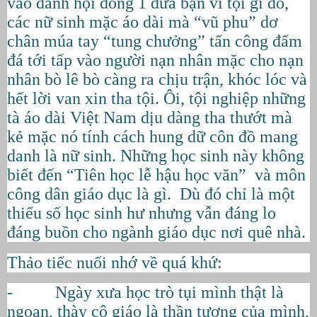
vào đánh hội đồng 1 đứa bạn vì tội gì đó,
các nữ sinh mặc áo dài mà “vũ phu” dơ
chân múa tay “tung chưởng” tấn công đấm
đá tới tấp vào người nạn nhân mặc cho nạn
nhân bò lê bò càng ra chịu trận, khóc lóc và
hết lời van xin tha tội. Ôi, tội nghiệp những
tà áo dài Việt Nam dịu dàng tha thướt mà
kẻ mặc nó tính cách hung dữ côn đồ mang
danh là nữ sinh. Những học sinh này không
biết đến “Tiên học lễ hậu học văn” và môn
công dân giáo dục là gì. Dù đó chỉ là một
thiểu số học sinh hư nhưng vẫn đáng lo
đáng buồn cho ngành giáo dục nơi quê nhà.
Thảo tiếc nuối nhớ về quá khứ:
- Ngày xưa học trò tụi mình thật là
ngoan, thày cô giáo là thần tượng của mình,