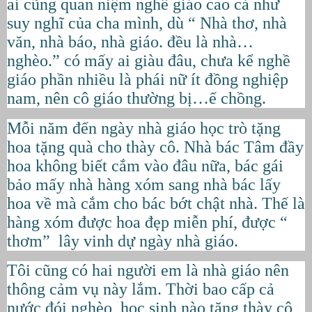
ai cũng quan niệm nghề giáo cao cả như
suy nghĩ của cha mình, dù “ Nhà thơ, nhà
văn, nhà báo, nhà giáo. đều là nhà…
nghèo.” có mấy ai giàu đâu, chưa kể nghề
giáo phần nhiều là phái nữ ít đồng nghiệp
nam, nên cô giáo thường bị…ế chồng.
Mỗi năm đến ngày nhà giáo học trò tặng
hoa tặng quà cho thày cô. Nhà bác Tâm đầy
hoa không biết cắm vào đâu nữa, bác gái
bảo mấy nhà hàng xóm sang nhà bác lấy
hoa về mà cắm cho bác bớt chật nhà. Thế là
hàng xóm được hoa đẹp miễn phí, được “
thơm” lây vinh dự ngày nhà giáo.
Tôi cũng có hai người em là nhà giáo nên
thông cảm vụ này lắm. Thời bao cấp cả
nước đói nghèo, học sinh nào tặng thày cô