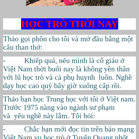
HỌC TRÒ THỜI NAY
Thảo gọi phôn cho tôi và mở đầu bằng một
câu than thở:
- Khiếp quá, nếu mình là cô giáo ở
Việt Nam thời buổi nay là không yên thân
với lũ học trò và cả phụ huynh luôn. Nghề
dạy học cao quý bây giờ xuống cấp rồi.
Thảo bạn học Trung học với tôi ở Việt nam.
Trước 1975 nàng vào ngành sư phạm
và yêu nghề này lắm. Tôi hỏi:
- Chắc bạn mới đọc tin trên báo mạng
Việt Nam vụ học trò ở Tuyên Quang nhốt