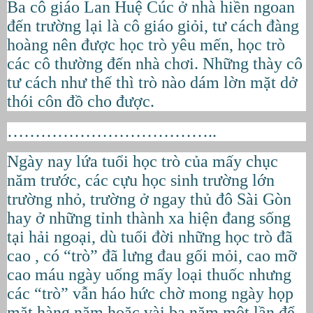
Ba cô giáo Lan Huệ Cúc ở nhà hiền ngoan
đến trường lại là cô giáo giỏi, tư cách đàng
hoàng nên được học trò yêu mến, học trò
các cô thường đến nhà chơi. Những thày cô
tư cách như thế thì trò nào dám lờn mặt dở
thói côn đồ cho được.
………………………………..
Ngày nay lứa tuổi học trò của mấy chục
năm trước, các cựu học sinh trường lớn
trường nhỏ, trường ở ngay thủ đô Sài Gòn
hay ở những tỉnh thành xa hiện đang sống
tại hải ngoại, dù tuổi đời những học trò đã
cao , có “trò” đã lưng đau gối mỏi, cao mỡ
cao máu ngày uống mấy loại thuốc nhưng
các “trò” vẫn háo hức chờ mong ngày họp
mặt hàng năm hoặc vài ba năm một lần để