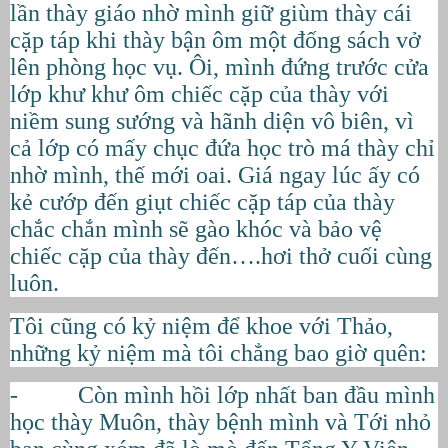
lần thày giáo nhờ mình giữ giùm thày cái
cặp táp khi thày bận ôm một đống sách vở
lên phòng học vụ. Ôi, mình đứng trước cửa
lớp khư khư ôm chiếc cặp của thày với
niềm sung sướng và hãnh diện vô biên, vì
cả lớp có mấy chục đứa học trò má thày chỉ
nhờ mình, thế mới oai. Giá ngay lúc ấy có
kẻ cướp đến giụt chiếc cặp táp của thày
chắc chắn mình sẽ gào khóc và bảo vệ
chiếc cặp của thày đến….hơi thở cuối cùng
luôn.
Tôi cũng có kỷ niệm để khoe với Thảo,
những kỷ niệm mà tôi chẳng bao giờ quên:
- Còn mình hồi lớp nhất ban đầu mình
học thày Muôn, thày bệnh mình và Tới nhỏ