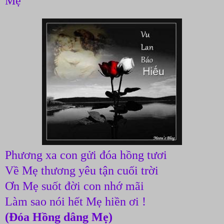
Mẹ
Phương xa con gửi đóa hồng tươi
Về Mẹ thương yêu tận cuối trời
Ơn Mẹ suốt đời con nhớ mãi
Làm sao nói hết Mẹ hiền ơi !
(Đóa Hồng dâng Mẹ)