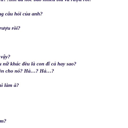
ằng câu hỏi của anh?
 rượu rồi?
 vậy?
 nữ khác đều là con đĩ cả hay sao?
ết tiền cho nó? Hả…? Hả…?
hì làm à?
ám?