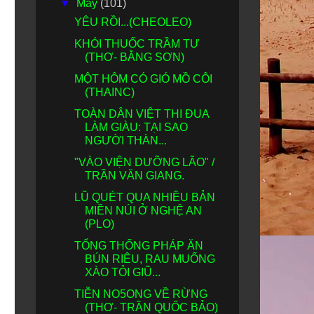
▼
May
(101)
YÊU RỒI...(CHEOLEO)
KHÓI THUỐC TRẦM TƯ
(THƠ- BẰNG SƠN)
MỘT HÔM CÓ GIÓ MỒ CÔI
(THAINC)
TOÀN DÂN VIỆT THI ĐUA
LÀM GIÀU: TẠI SAO
NGƯỜI THÀN...
"VÀO VIỆN DƯỠNG LÃO" /
TRẦN VĂN GIANG.
LŨ QUÉT QUA NHIỀU BẢN
MIỀN NÚI Ở NGHỆ AN
(PLO)
TỔNG THỐNG PHÁP ĂN
BÚN RIÊU, RAU MUỐNG
XÀO TỎI GIŨ...
TIỄN NO5ONG VỀ RỪNG
(THƠ- TRẦN QUỐC BẢO)