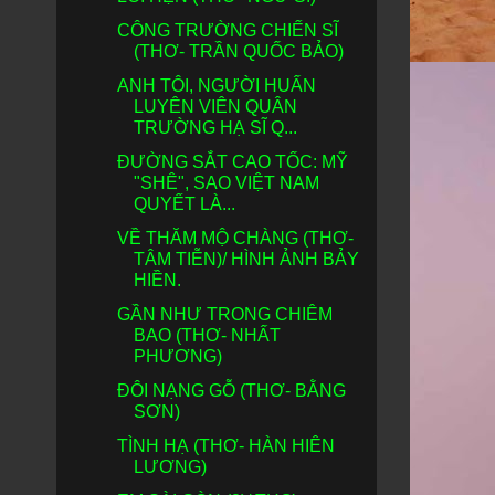
CÔNG TRƯỜNG CHIẾN SĨ
(THƠ- TRẦN QUỐC BẢO)
ANH TÔI, NGƯỜI HUẤN
LUYÊN VIÊN QUÂN
TRƯỜNG HẠ SĨ Q...
ĐƯỜNG SẮT CAO TỐC: MỸ
"SHÊ", SAO VIỆT NAM
QUYẾT LÀ...
VỀ THĂM MỘ CHÀNG (THƠ-
TÂM TIỄN)/ HÌNH ẢNH BẢY
HIỀN.
GẦN NHƯ TRONG CHIÊM
BAO (THƠ- NHẤT
PHƯƠNG)
ĐÔI NẠNG GỖ (THƠ- BẰNG
SƠN)
TÌNH HẠ (THƠ- HÀN HIÊN
LƯƠNG)