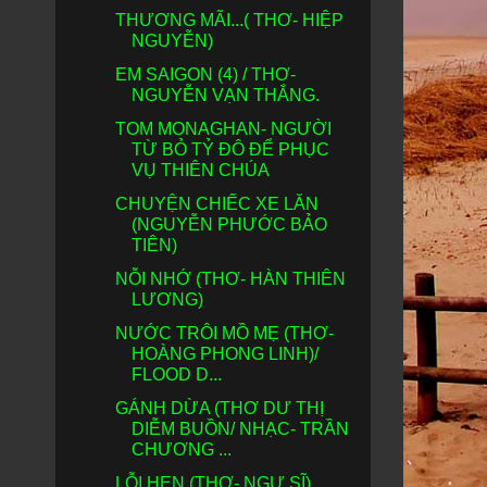
THƯƠNG MÃI...( THƠ- HIỆP
NGUYỄN)
EM SAIGON (4) / THƠ-
NGUYỄN VẠN THẮNG.
TOM MONAGHAN- NGƯỜI
TỪ BỎ TỶ ĐÔ ĐỂ PHỤC
VỤ THIÊN CHÚA
CHUYỆN CHIẾC XE LĂN
(NGUYỄN PHƯỚC BẢO
TIÊN)
NỖI NHỚ (THƠ- HÀN THIÊN
LƯƠNG)
NƯỚC TRÔI MỒ MẸ (THƠ-
HOÀNG PHONG LINH)/
FLOOD D...
GÁNH DỪA (THƠ DƯ THỊ
DIỄM BUỒN/ NHẠC- TRẦN
CHƯƠNG ...
LỖI HẸN (THƠ- NGƯ SĨ)