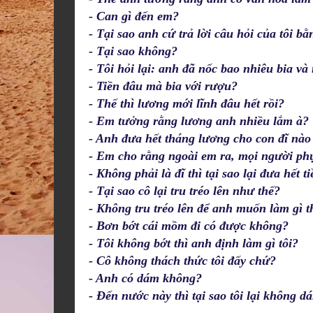
- Can gì đến em?
- Tại sao anh cứ trả lời câu hỏi của tôi b
- Tại sao không?
- Tôi hỏi lại: anh đã nốc bao nhiêu bia và
- Tiền đâu mà bia với rượu?
- Thế thì lương mới lĩnh đâu hết rồi?
- Em tưởng rằng lương anh nhiều lắm à?
- Anh đưa hết tháng lương cho con đĩ nào
- Em cho rằng ngoài em ra, mọi người phụ
- Không phải là đĩ thì tại sao lại đưa h
- Tại sao cô lại tru tréo lên như thế?
- Không tru tréo lên để anh muốn làm gì t
- Bơn bớt cái mồm đi có được không?
- Tôi không bớt thì anh định làm gì tôi?
- Cô không thách thức tôi đấy chứ?
- Anh có dám không?
- Đến nước này thì tại sao tôi lại không d