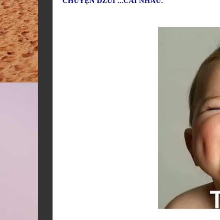
CHUYỆN DZUI ...CÃI NHAU.