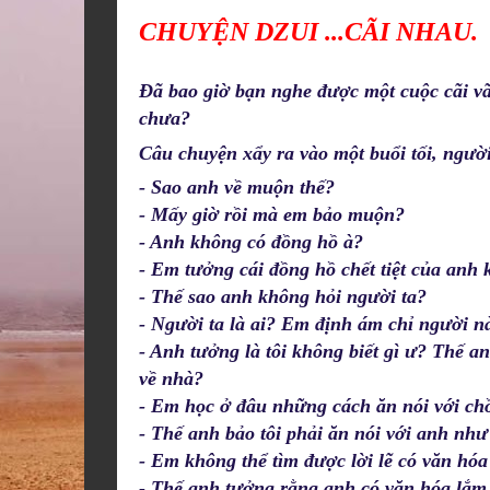
CHUYỆN DZUI ...CÃI NHAU.
Đã bao giờ bạn nghe được một cuộc cãi vã
chưa?
Câu
chuyện xẩy ra vào một buổi tối, ng
- Sao anh về muộn thế?
- Mấy giờ rồi mà em bảo muộn?
- Anh không có đồng hồ à?
- Em tưởng cái đồng hồ chết tiệt của anh 
- Thế sao anh không hỏi người ta?
- Người ta là ai? Em định ám chỉ người n
- Anh tưởng là tôi không biết gì ư? Thế a
về nhà?
- Em học ở đâu những cách ăn nói với ch
- Thế anh bảo tôi phải ăn nói với anh như
- Em không thể tìm được lời lẽ có văn hó
- Thế anh tưởng rằng anh có văn hóa lắm 