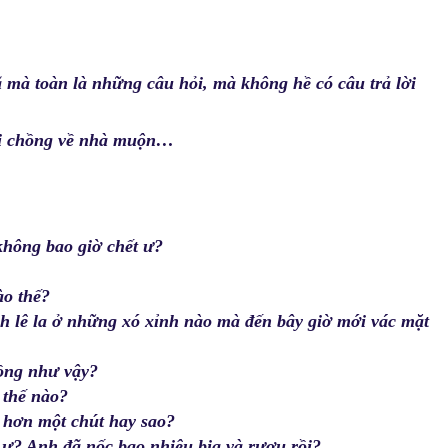
 mà toàn là những câu hỏi, mà không hề có câu trả lời
ười chồng về nhà muộn…
không bao giờ chết ư?
ào thế?
nh lê la ở những xó xỉnh nào mà đến bây giờ mới vác mặt
ồng như vậy?
 thế nào?
a hơn một chút hay sao?
ư? Anh đã nốc bao nhiêu bia và rượu rồi?