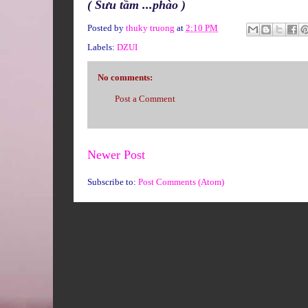
( Sưu tầm ...phào )
Posted by
thuky truong
at
2:10 PM
Labels:
DZUI
No comments:
Post a Comment
Newer Post
Subscribe to:
Post Comments (Atom)