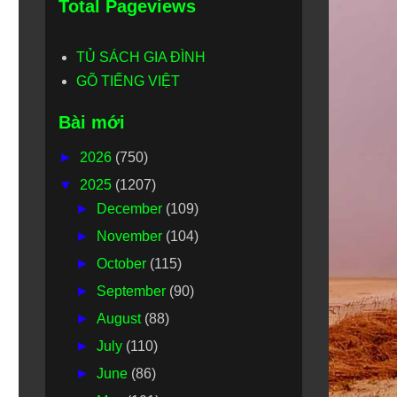
Total Pageviews
TỦ SÁCH GIA ĐÌNH
GÕ TIẾNG VIỆT
Bài mới
►
2026
(750)
▼
2025
(1207)
►
December
(109)
►
November
(104)
►
October
(115)
►
September
(90)
►
August
(88)
►
July
(110)
►
June
(86)