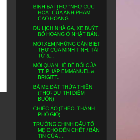
BÌNH BÀI THƠ "NHỚ CÚC
HOA" CỦA ANH PHẠM
CAO HOÀNG ...
DU LỊCH NHÀ GA, XE BUÝT
BỎ HOANG Ở NHẬT BẢN.
MỜI XEM NHỮNG CĂN BIỆT
THỰ CỦA MINH TINH, TÀI
TỬ &...
MỐI QUAN HỆ BÊ BỐI CỦA
t
TT. PHÁP EMMANUEL &
BRIGITT...
BÀ MẸ ĐẤT THỪA THIÊN
(THƠ- DƯ THỊ DIỄM
BUỒN)
CHIẾC ÁO (THEO- THÀNH
PHỐ GIÓ)
TRƯỜNG CHINH ĐẤU TỐ
MẸ CHO ĐẾN CHẾT / BẢN
TIN CỦA ...