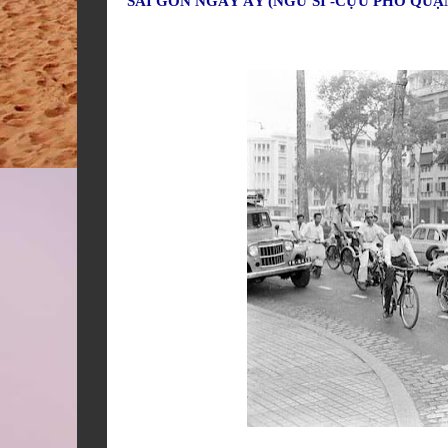
SÀI GÒN NGÀY ẤY (NGƯ SĨ -CỰU PHÓ QU