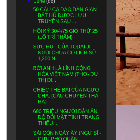
▼
June
(86)
50 CÂU CA DAO DÂN GIAN
BẤT HỦ ĐƯỢC LƯU
TRUYỀN SAU ...
HỒI KÝ 30/4/75 GIỜ THỨ 25
(LỖ TRÍ THÂM)
SỨC HÚT CỦA TODAI-JI,
NGÔI CHÙA CÓ LỊCH SỬ
1,200 N...
BỞI ANH LÀ LÍNH CỘNG
HÒA VIỆT NAM (THƠ- DƯ
THỊ DI...
CHIẾC THẺ BÀI CỦA NGƯỜI
CHA. (CÂU CHUYỆN THẬT
HA)
600 TRIỆU NGƯỜI DÂN ẤN
ĐỘ ĐỐI MẶT TÌNH TRẠNG
THIẾU...
SÀI GÒN NGÀY ẤY (NGƯ SĨ -
CỰU PHÓ QUẬN