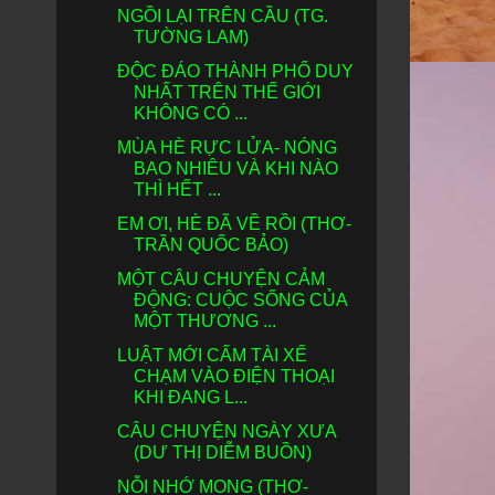
NGỒI LẠI TRÊN CẦU (TG.
TƯỜNG LAM)
ĐỘC ĐÁO THÀNH PHỐ DUY
NHẤT TRÊN THẾ GIỚI
KHÔNG CÓ ...
MÙA HÈ RỰC LỬA- NÓNG
BAO NHIÊU VÀ KHI NÀO
THÌ HẾT ...
EM ƠI, HÈ ĐÃ VỀ RỒI (THƠ-
TRẦN QUỐC BẢO)
MỘT CÂU CHUYỆN CẢM
ĐỘNG: CUỘC SỐNG CỦA
MỘT THƯƠNG ...
LUẬT MỚI CẤM TÀI XẾ
CHẠM VÀO ĐIỆN THOẠI
KHI ĐANG L...
CÂU CHUYỆN NGÀY XƯA
(DƯ THỊ DIỄM BUỒN)
NỖI NHỚ MONG (THƠ-