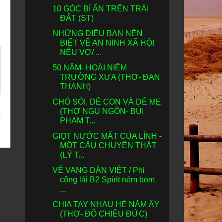
10 GÓC BÍ ẨN TRÊN TRÁI
ĐẤT (ST)
NHỮNG ĐIỀU BẠN NÊN
BIẾT VỀ AN NINH XÃ HỘI
NẾU VỢ/ ...
50 NĂM- HOÀI NIỆM
TRƯỜNG XƯA (THƠ- ĐAN
THANH)
CHÓ SÓI, DÊ CON VÀ DÊ MẸ
(THƠ NGỤ NGÔN- BÙI
t
PHẠM T...
GIỌT NƯỚC MẮT CỦA LÍNH -
MỘT CÂU CHUYỆN THẬT
(LÝ T...
VẺ VANG DÂN VIỆT / Phi
công lái B2 Spirit ném bom
...
CHIA TAY NHAU HÈ NĂM ẤY
(THƠ- ĐỖ CHIÊU ĐỨC)