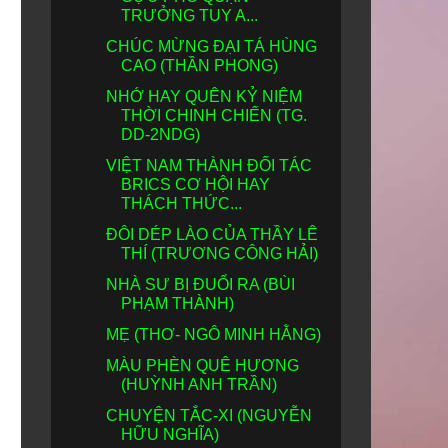
TRƯỞNG TUY A...
CHÚC MỪNG ĐẠI TÁ HÙNG
CAO (THẦN PHONG)
NHỚ HAY QUÊN KỶ NIỆM
THỜI CHINH CHIẾN (TG.
DD-2NDG)
VIỆT NAM THÀNH ĐỐI TÁC
BRICS CƠ HỘI HAY
THÁCH THỨC...
ĐÔI DÉP LÀO CỦA THẦY LÊ
THÍ (TRƯƠNG CÔNG HẢI)
NHÀ SƯ BỊ ĐUỔI RA (BÙI
PHẠM THÀNH)
MẸ (THƠ- NGÔ MINH HẰNG)
MÀU PHÈN QUÊ HƯƠNG
(HUỲNH ANH TRẦN)
CHUYỆN TẮC-XI (NGUYỄN
HỮU NGHĨA)