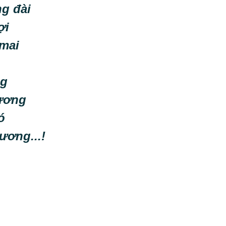
ng đài
ợi
 mai
ng
hương
ó
ương...!