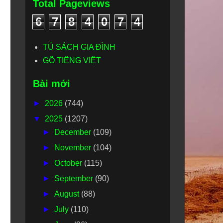
Total Pageviews
6
7
8
4
0
7
4
TỦ SÁCH GIA ĐÌNH
GÕ TIẾNG VIỆT
Bài mới
►
2026
(744)
▼
2025
(1207)
►
December
(109)
►
November
(104)
►
October
(115)
►
September
(90)
►
August
(88)
►
July
(110)