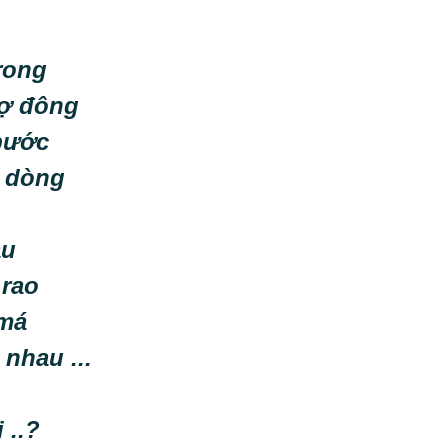
rong
hợ đông
bước
o dòng
au
 rao
 má
 nhau ...
 ..?