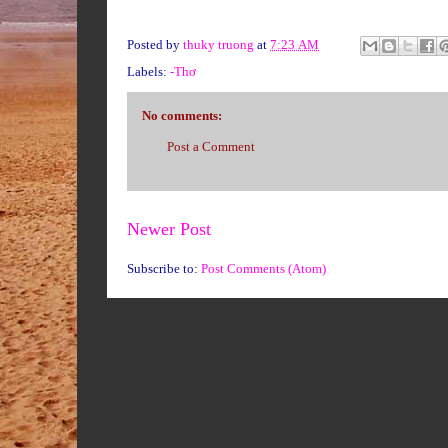
Posted by
thuky truong
at
7:23 AM
Labels:
-Thơ
No comments:
Post a Comment
Newer Post
Subscribe to:
Post Comments (Atom)