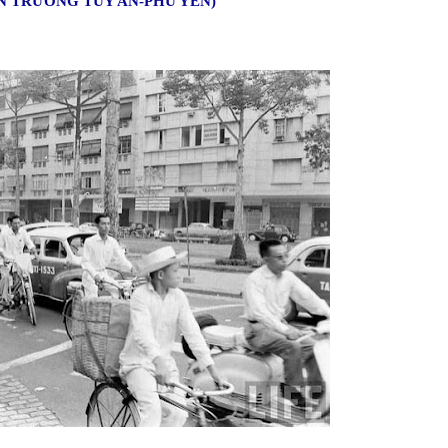
ẬN TRƯỞNG TUY AN-PHÚ YÊN)