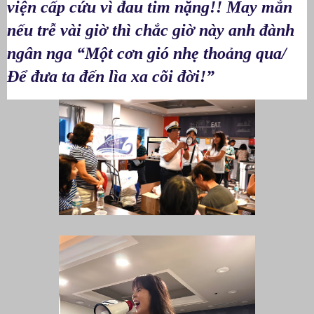
viện cấp cứu vì đau tim nặng!! May mắn
nếu trễ vài giờ thì chắc giờ này anh đành
ngân nga
“Một cơn gió nhẹ thoảng qua/
Để đưa ta đến lìa xa cõi đời!”