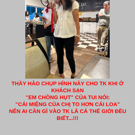
THẦY HÀO CHỤP HÌNH NÀY CHO TK KHI Ở
KHÁCH SẠN
"EM CHỒNG HỤT" CỦA TUI NÓI:
"CÁI MIỆNG CỦA CHỊ TO HƠN CÁI LOA"
NÊN AI CẦN GÌ VÀO TK LÀ CẢ THẾ GIỚI ĐỀU
BIẾT...!!!