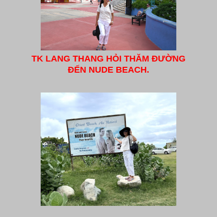
TK LANG THANG HỎI THĂM ĐƯỜNG
ĐẾN NUDE BEACH.