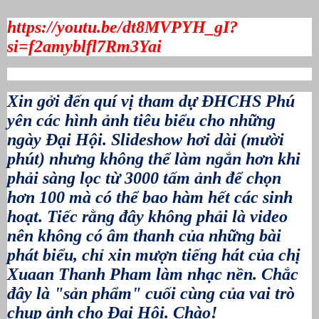
https://youtu.be/dt8MVPYH_gI?
si=f2amyblfl7Rm3Yai
Xin gởi đến quí vị tham dự ĐHCHS Phú
yên các hình ảnh tiêu biểu cho những
ngày Đại Hội. Slideshow hơi dài (mười
phút) nhưng không thể làm ngắn hơn khi
phải sàng lọc từ 3000 tấm ảnh để chọn
hơn 100 mà có thể bao hàm hết các sinh
hoạt. Tiếc rằng đây không phải là video
nên không có âm thanh của những bài
phát biểu, chỉ xin mượn tiếng hát của chị
Xuaan Thanh Pham
làm nhạc nền. Chắc
đây là "sản phẩm" cuối cùng của vai trò
chụp ảnh cho Đại Hội. Chào!