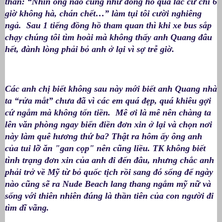
than: “Nhìn ông nào cũng như đồng hồ quả lắc cứ chỉ 6
giờ không hà, chán chết…” làm tụi tôi cười nghiêng
ngả. Sau 1 tiếng đồng hồ tham quan thì khi xe bus sắp
chạy chúng tôi tìm hoài mà không thấy anh Quang đâu
hết, đành lòng phải bỏ anh ở lại vì sợ trễ giờ.
Các anh chị biết không sau này mới biết anh Quang nhà
ta “rửa mắt” chưa đã vì các em quá đẹp, quá khiêu gợi
cứ ngắm mà không tốn tiền. Mê ơi là mê nên chàng ta
lên văn phòng ngay biển điền đơn xin ở lại và chọn nơi
này làm quê hương thứ ba? Thật ra hôm ấy ông anh
của tui lỡ ăn "gan cọp" nên cũng liều. TK không biết
tình trạng đơn xin của anh đi đến đâu, nhưng chắc anh
phải trở về Mỹ từ bỏ quốc tịch rồi sang đó sống để ngày
nào cũng sẽ ra Nude Beach lang thang ngắm mỹ nữ và
sống với thiên nhiên đúng là thần tiên của con người đi
tìm dĩ vãng.