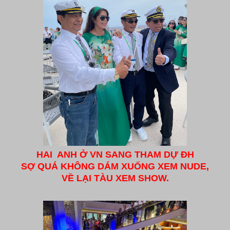
HAI ANH Ở VN SANG THAM DỰ ĐH
SỢ QUÁ KHÔNG DÁM XUỐNG XEM NUDE,
VỀ LẠI TÀU XEM SHOW.