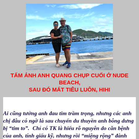
TẤM ẢNH ANH QUANG CHỤP CUỐI Ở NUDE
BEACH,
SAU ĐÓ MẤT TIÊU LUÔN, HIHI
Ai cũng tưởng anh đau tim trầm trọng, nhưng các anh
chị đâu có ngờ là sau chuyến du thuyền anh bỗng dưng
bị “tim to”. Chỉ có TK là hiểu rõ nguyên do căn bệnh
của anh, tính giấu kỹ, nhưng rồi “miệng rộng” đành