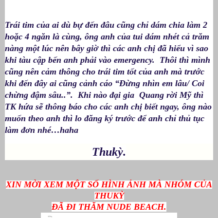
Trái tim của ai dù bự đến đâu cũng chỉ dám chia làm 2
hoặc 4 ngăn là cùng, ông anh của tui dám nhét cả trăm
nàng một lúc nên bây giờ thì các anh chị đã hiểu vì sao
khi tàu cập bến anh phải vào emergency. Thôi thì mình
cũng nên cảm thông cho trái tim tốt của anh mà trước
khi đến đây ai cũng cảnh cáo “Đừng nhìn em lâu/ Coi
chừng đậm sâu..”. Khi nào đại gia Quang rời Mỹ thì
TK hứa sẽ thông báo cho các anh chị biết ngay, ông nào
muốn theo anh thì lo đăng ký trước để anh chỉ thủ tục
làm đơn nhé…haha
Thukỳ.
XIN MỜI XEM MỘT SỐ HÌNH ẢNH MÀ NHÓM CỦA
THUKỲ
ĐÃ ĐI THĂM NUDE BEACH.