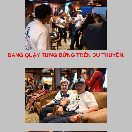
ĐANG QUẬY TƯNG BỪNG TRÊN DU THUYỀN.