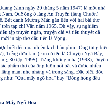
Quảng (sinh ngày 20 tháng 5 năm 1947) là một nhà
iệt Nam. Quê ông ở làng An Truyền (làng Chuồn)
. Bút danh Mường Mán gắn liền với hai bài thơ
” trên tạp chí Văn năm 1965. Dù vậy, sự nghiệm
ều tập truyện ngắn, truyện dài và tiểu thuyết đã
mới in tập thơ đầu tiên là Vọng.
c biết đến qua nhiều kịch bản phim. Ông từng biên
7), Tiếng đờn kìm (còn có tên là Chuyện Ngã Bảy,
hung, 30 tập, 1995), Trăng không mùa (1998), Duyên
tác phẩm thơ của ông luôn nổi bật và được nhiều
 lãng mạn, nhẹ nhàng và trong sáng. Đặc biệt, độc
 ông như: “Qua mấy ngõ hoa” hay “Bông hồng đầu
ua Mấy Ngõ Hoa