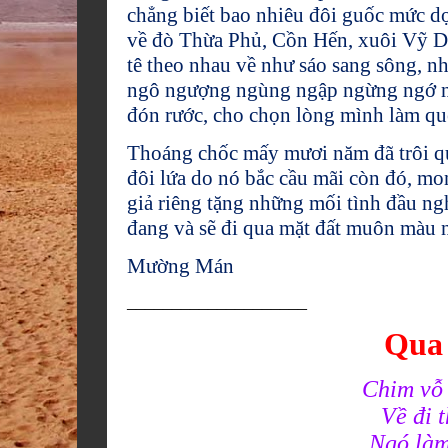
chẳng biết bao nhiêu đôi guốc mức d
về đò Thừa Phủ, Cồn Hến, xuôi Vỹ 
tê theo nhau về như sáo sang sông, n
ngô ngượng ngùng ngập ngừng ngớ ng
đón rước, cho chọn lòng mình làm qu
Thoáng chốc mấy mươi năm đã trôi qu
đôi lứa do nó bắc cầu mãi còn đó, m
giả riêng tặng những mối tình đầu nghì
đang và sẽ đi qua mặt đất muôn màu 
Mường Mán
____________________
Qua
Chim vỗ 
Về đi 
Ngó làm