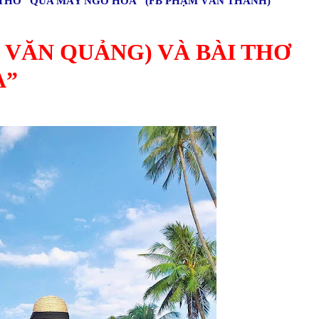
THƠ “QUA MẤY NGÕ HOA” (FB PHẠM VĂN THANH)
VĂN QUẢNG) VÀ BÀI THƠ
A”