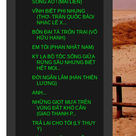
SỐNG ẢO ! (MAI LIÊN)
VĨNH BIỆT PHI NHUNG
(THƠ- TRẦN QUỐC BẢO/
NHẠC LÊ X...
BỐN ĐẠI TÁ TRỐN TRẠI (VÕ
HỮU HẠNH)
EM TÔI (PHAN NHẬT NAM)
KỲ LẠ BỘ TỘC SỐNG GIỬA
RỪNG SÂU NHƯNG BIẾT
HẾT MỌI...
ĐỜI NGẮN LẮM (HÀN THIÊN
LƯƠNG)
ANH...
NHỮNG GIỌT MƯA TRÊN
VÙNG ĐẤT KHÔ CẰN
(GIAO THANH P...
TRẢ LẠI CHO TÔI (LÝ THỤY
Ý)