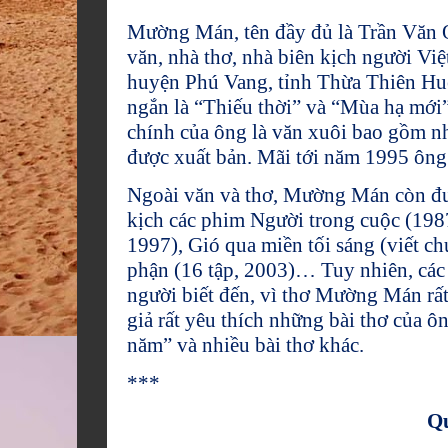
Mường Mán, tên đầy đủ là Trần Văn 
văn, nhà thơ, nhà biên kịch người V
huyện Phú Vang, tỉnh Thừa Thiên Huế
ngắn là “Thiếu thời” và “Mùa hạ mới
chính của ông là văn xuôi bao gồm nhi
được xuất bản. Mãi tới năm 1995 ông 
Ngoài văn và thơ, Mường Mán còn đượ
kịch các phim Người trong cuộc (198
1997), Gió qua miền tối sáng (viết c
phận (16 tập, 2003)… Tuy nhiên, các 
người biết đến, vì thơ Mường Mán rất
giả rất yêu thích những bài thơ của
năm” và nhiều bài thơ khác.
***
Q