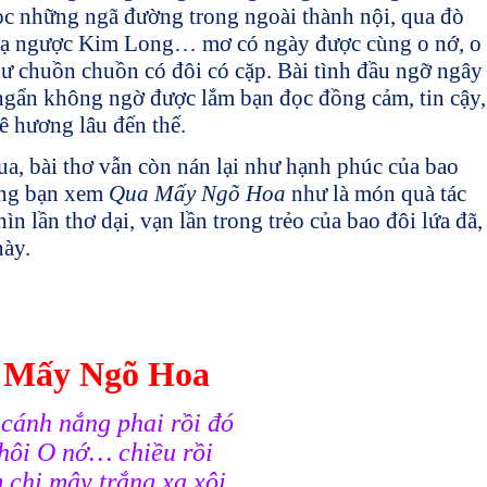
ọc những ngã đường trong ngoài thành nội, qua đò
Dạ ngược Kim Long… mơ có ngày được cùng o nớ, o
hư chuồn chuồn có đôi có cặp. Bài tình đầu ngỡ ngây
ẩn không ngờ được lắm bạn đọc đồng cảm, tin cậy,
ê hương lâu đến thế.
a, bài thơ vẫn còn nán lại như hạnh phúc của bao
ong bạn xem
Qua Mấy Ngõ Hoa
như là món quà tác
n lần thơ dại, vạn lần trong trẻo của bao đôi lứa đã,
này.
 Mấy Ngõ Hoa
cánh nắng phai rồi đó
thôi O nớ… chiều rồi
 chi mây trắng xa xôi