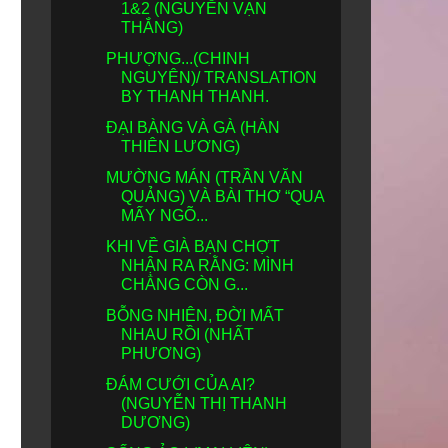
1&2 (NGUYỄN VẠN
THẮNG)
PHƯỢNG...(CHINH
NGUYÊN)/ TRANSLATION
BY THANH THANH.
ĐẠI BÀNG VÀ GÀ (HÀN
THIÊN LƯƠNG)
MƯỜNG MÁN (TRẦN VĂN
QUẢNG) VÀ BÀI THƠ “QUA
MẤY NGÕ...
KHI VỀ GIÀ BẠN CHỢT
NHẬN RA RẰNG: MÌNH
CHẲNG CÒN G...
BỖNG NHIÊN, ĐỜI MẤT
NHAU RỒI (NHẤT
PHƯƠNG)
ĐÁM CƯỚI CỦA AI?
(NGUYỄN THỊ THANH
DƯƠNG)