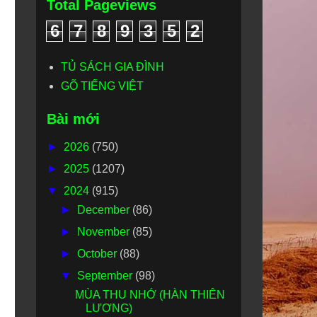
Total Pageviews
6
7
8
9
3
5
2
TỦ SÁCH GIA ĐÌNH
GÕ TIẾNG VIỆT
Bài mới
►
2026
(750)
►
2025
(1207)
▼
2024
(915)
►
December
(86)
►
November
(85)
►
October
(88)
▼
September
(98)
MÙA THU NHỚ (HÀN THIÊN
LƯƠNG)