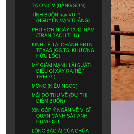
TẠ ƠN EM (BẰNG SƠN)
TÌNH BUỒN hay VUI ?
(NGUYỄN VẠN THẮNG)
PHÚ SƠN NGÀY CUỐI NĂM
(TRẦN BẠCH THU)
KINH TẾ TÀI CHÁNH SBTN
TEXAS (GS.TS. KHƯƠNG
HỮU LỘC)
MỸ GIẢM MẠNH LÃI SUẤT-
ĐIỀU GÌ XẢY RA TIẾP
THEO? (...
MỘNG (KIỀU NGỌC)
MỖI ĐỘ THU VỀ (DƯ THỊ
DIỄM BUỒN)
XIN GÓP Ý NGẮN VỀ VỊ SĨ
QUAN CẢNH SÁT ANH
HÙNG CỐ ...
LÒNG BÁC ÁI CỦA CHÚA