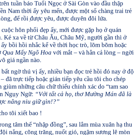
 trên tuần báo Tuổi Ngọc ở Sài Gòn vào đầu thập
ền Nam thời ấy yêu mến, được một số chàng trai trẻ
lòng, để rồi ̣được yêu, được duyên đôi lứa.
c cuộc hôn phối đẹp ấy, mới được gặp họ ở quán
u. Kẻ xa về từ Châu Âu, Châu Mỹ, người gần thì ở
 ấy bồi hồi nhắc kể về thời học trò, lõm bõm hoặc
ơ
Qua Mấy Ngõ Hoa
với mắt – và hẳn cả lòng – ngời
 vô giá ngần nào.
ất ngờ thú vị ấy, nhiều bạn đọc trẻ hồi đó nay ở độ
– đã trực tiếp hoặc gián tiếp yêu cầu tôi cho chép
nh giùm những câu chữ thiếu chính xác do “tam sao
văn Ngụy Ngữ:
“Với tất cả họ, thơ Mường Mán đã là
ợc nâng niu giữ gìn!?”
ho tôi xiết bao !
trong tâm thế “nhập đồng”, sau lắm mùa xuân hạ thu
 đội nắng, cõng trăng, nuốt gió, ngậm sương lê mòn