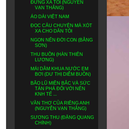
ĐỪNG XA TÔI (NGUYỄN
VẠN THẮNG)
ÁO DÀI VIỆT NAM
ĐỌC CÂU CHUYỆN MÀ XÓT
XA CHO DÂN TÔI
NGỌN NẾN ĐỜI CON (BẰNG
SƠN)
THU BUỒN (HÀN THIÊN
LƯƠNG)
MÁI DẦM KHUA NƯỚC EM
BƠI (DƯ THỊ DIỄM BUỒN)
BÃO LŨ MIỀN BẮC VÀ SỨC
TÀN PHÁ ĐỐI VỚI NÊN
KNH TẾ ...
VẦN THƠ CỦA RIÊNG ANH
(NGUYỄN VẠN THẮNG)
SƯƠNG THU (ĐẶNG QUANG
CHÍNH)