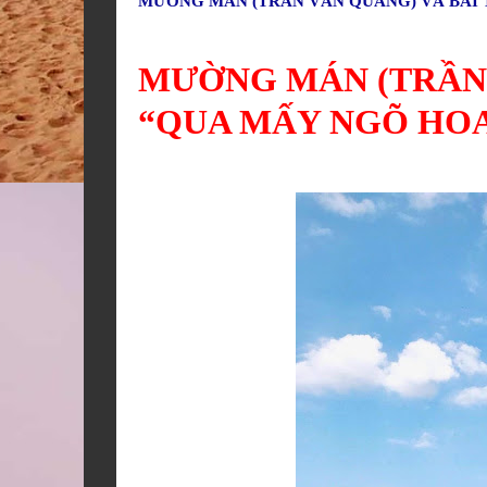
MƯỜNG MÁN (TRẦN VĂN QUẢNG) VÀ BÀI 
MƯỜNG MÁN (TRẦN 
“QUA MẤY NGÕ HO