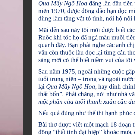
Qua Mấy Ngõ Hoa
đăng lần đầu tiên
niên 1970, được đông đảo bạn đọc mi
dùng làm tặng vật tỏ tình, nói hộ nỗi 
Mãi đến sau này tôi mới được biết cá
Ruốc khi tóc họ đã ngả màu muối tiê
quanh đây. Bạn phải nghe các anh chị
vẫn còn thuộc làu đọc lại từng câu th
sáng mới có thể biết niềm vui của tôi
Sau năm 1975, ngoài những cuộc gặp b
tuổi trung niên – trong và ngoài nước 
lại
Qua Mấy Ngõ Hoa
, hay đính chí
thất bổn”. Phải chăng, nói như nhà 
một phần của tuổi thanh xuân cần đư
Nếu quả đúng như thế thì hạnh phúc c
Bài thơ được viết một mạch 18 đoạn 
đông “thất tình đại hiệp” khoác mưa,