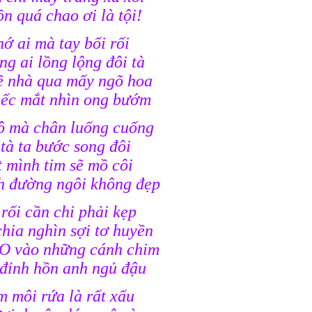
n quá chao ơi là tội!
hớ ai mà tay bối rối
g ai lồng lộng đôi tà
 nhà qua mấy ngõ hoa
iếc mắt nhìn ong bướm
ô mà chân luống cuống
tà ta bước song đôi
 mình tim sẽ mồ côi
ch đường ngôi không đẹp
 rối cần chi phải kẹp
hia nghìn sợi tơ huyền
O vào những cánh chim
 đỉnh hồn anh ngủ đậu
 môi rứa là rất xấu