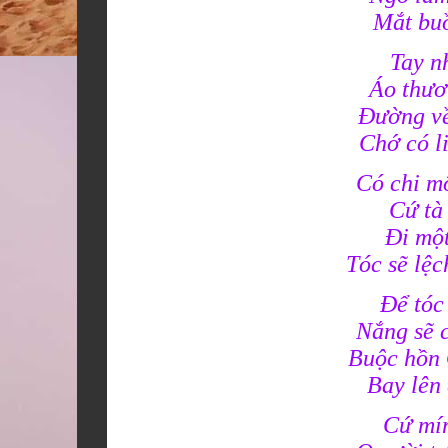
Mắt buồ
Tay n
Áo thươn
Đường về
Chớ có l
Có chi m
Cứ tà 
Đi một
Tóc sẽ lệ
Để tóc
Nắng sẽ c
Buộc hồn 
Bay lên
Cứ mím