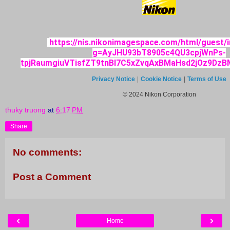
https://nis.nikonimagespace.com/html/guest/i
g=AyJHU93bT8905c4QU3cpjWnPs-
tpjRaumgiuVTisfZT9tnBI7C5xZvqAxBMaHsd2jOz9DzB
Privacy Notice
|
Cookie Notice
|
Terms of Use
© 2024 Nikon Corporation
thuky truong
at
6:17 PM
Share
No comments:
Post a Comment
‹
›
Home