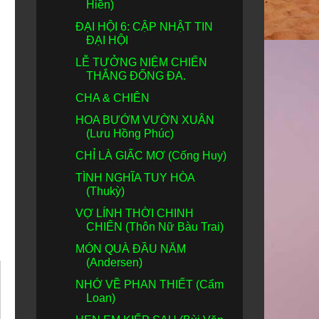
Hiền)
ĐẠI HỘI 6: CẬP NHẬT TIN
ĐẠI HỘI
LỄ TƯỞNG NIỆM CHIẾN
THẮNG ĐỐNG ĐA.
CHA & CHIÊN
HOA BƯỚM VƯỜN XUÂN
(Lưu Hồng Phúc)
CHỈ LÀ GIẤC MƠ (Cống Huy)
TÌNH NGHĨA TUY HÒA
(Thukỳ)
VỢ LÍNH THỜI CHINH
CHIẾN (Thôn Nữ Bàu Trai)
MÓN QUÀ ĐẦU NĂM
(Andersen)
NHỚ VỀ PHAN THIẾT (Cẩm
Loan)