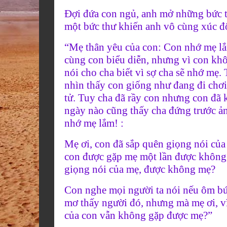
Đợi đứa con ngủ, anh mở những bức t
một bức thư khiến anh vô cùng xúc đ
“Mẹ thân yêu của con: Con nhớ mẹ lắ
cùng con biểu diễn, nhưng vì con k
nói cho cha biết vì sợ cha sẽ nhớ mẹ.
nhìn thấy con giống như đang đi chơi
tử. Tuy cha đã rầy con nhưng con đã k
ngày nào cũng thấy cha đứng trước ản
nhớ mẹ lắm! :
Mẹ ơi, con đã sắp quên giọng nói của
con được gặp mẹ một lần được không,
giọng nói của mẹ, được không mẹ?
Con nghe mọi người ta nói nếu ôm bức
mơ thấy người đó, nhưng mà mẹ ơi, vì
của con vẫn không gặp được mẹ?”