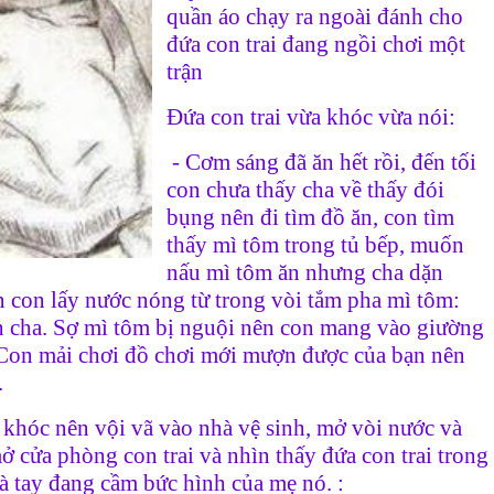
quần áo chạy ra ngoài đánh cho
đứa con trai đang ngồi chơi một
trận
Đứa con trai vừa khóc vừa nói:
- Cơm sáng đã ăn hết rồi, đến tối
con chưa thấy cha về thấy đói
bụng nên đi tìm đồ ăn, con tìm
thấy mì tôm trong tủ bếp, muốn
nấu mì tôm ăn nhưng cha dặn
 con lấy nước nóng từ trong vòi tắm pha mì tôm:
ần cha. Sợ mì tôm bị nguội nên con mang vào giường
 Con mải chơi đồ chơi mới mượn được của bạn nên
.
hóc nên vội vã vào nhà vệ sinh, mở vòi nước và
ở cửa phòng con trai và nhìn thấy đứa con trai trong
à tay đang cầm bức hình của mẹ nó. :