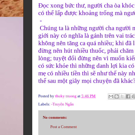
Đọc xong bức thư, người cha òa khóc
có thể lấp được khoảng trống mà ngườ
-
Chúng ta là những người cha người m
giới này có nghĩa là gánh trên vai tr
không nên tăng ca quá nhiều; khi đã 
đừng nên hút nhiều thuốc, phải chăm 
lòng; tuyệt đối đừng nên vì muốn ki
có sức khỏe thì những danh lợi kia có
mẹ có nhiều tiền thì sẽ như thế này nh
thể sau một giây mọi chuyện đã khác
Posted by
thuky truong
at
5:46 PM
Labels:
-Truyện Ngắn
No comments:
Post a Comment