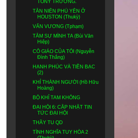
TONY TRƯƠNG.
TÂN NIÊN PHÚ YÊN Ở
HOUSTON (Thukỳ)
VẤN VƯƠNG (Tphạm)
TÂM SỰ MÌNH TA (Bùi Văn
Hiệp)
CÔ GIÁO CỦA TÔI (Nguyễn
Đình Thắng)
HẠNH PHÚC VÀ TIỀN BẠC
(2)
KHỈ THÀNH NGƯỜI (Hồ Hữu
Hoàng)
BỘ KHỈ TAM KHÔNG
ĐẠI HỘI 6: CẬP NHẬT TIN
TỨC ĐẠI HỘI
THẦY TU QD
TÌNH NGHĨA TUY HÒA 2
(Thukỳ)