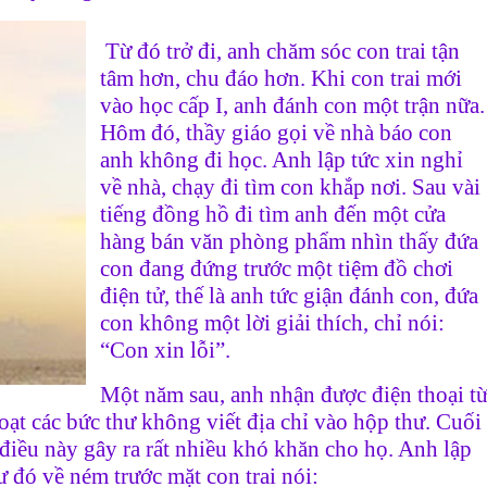
Từ đó trở đi, anh chăm sóc con trai tận
tâm hơn, chu đáo hơn. Khi con trai mới
vào học cấp I, anh đánh con một trận nữa.
Hôm đó, thầy giáo gọi về nhà báo con
anh không đi học. Anh lập tức xin nghỉ
về nhà, chạy đi tìm con khắp nơi. Sau vài
tiếng đồng hồ đi tìm anh đến một cửa
hàng bán văn phòng phẩm nhìn thấy đứa
con đang đứng trước một tiệm đồ chơi
điện tử, thế là anh tức giận đánh con, đứa
con không một lời giải thích, chỉ nói:
“Con xin lỗi”.
Một năm sau, anh nhận được điện thoại t
loạt các bức thư không viết địa chỉ vào hộp thư. Cuối
 điều này gây ra rất nhiều khó khăn cho họ. Anh lập
 đó về ném trước mặt con trai nói: