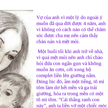
Vợ của anh vì một lý do ngoài ý
muốn đã qua đời được 4 năm, anh
vì không có cách nào có thể chăm
sóc được cha mẹ nên cảm thấy
chán nản và mệt mỏi.
Một buổi tối khi anh trở về nhà,
vì quá mệt mỏi nên anh chỉ chào
hỏi đứa con ngắn gọn và không
muốn ăn cơm, cởi xong bộ
complet liền lên giường nằm.
Đúng lúc đó, ầm một tiếng, tô mì
tôm làm dơ hết mền và ga trải
giường, hóa ra trong mền có một
tô mì tôm. “Cái thằng ranh con
này”, anh ta liền vớ một chiếc móc