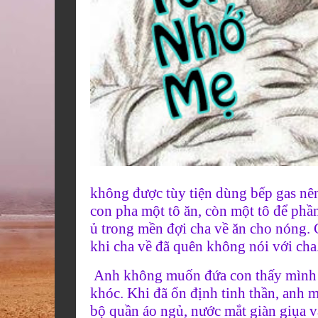
không được tùy tiện dùng bếp gas nên
con pha một tô ăn, còn một tô để ph
ủ trong mền đợi cha về ăn cho nóng.
khi cha về đã quên không nói với cha
Anh không muốn đứa con thấy mình k
khóc. Khi đã ổn định tinh thần, anh m
bộ quần áo ngủ, nước mắt giàn giụa v