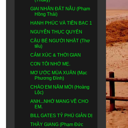
GIAI NHÂN ĐẤT NẪU (Phạm
Hồng Thái)
HẠNH PHÚC VÀ TIỀN BẠC 1
NGUYỄN THỤC QUYÊN
CẬU BÉ NGƯỜI NHẬT (Thơ
tếu)
CẢM XÚC & THỜI GIAN
CON TÔI NHỚ MẸ.
MƠ ƯỚC MÙA XUÂN (Mạc
Phương Đình)
CHÀO EM NĂM MỚI (Hoàng
Lộc)
ANH...NHỚ MANG VỀ CHO
EM.
BILL GATES TỶ PHÚ GIẢN DỊ
THẦY GIANG (Phạm Đức