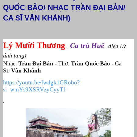
QUỐC BẢO/ NHẠC TRẦN ĐẠI BẢN/
CA SĨ VÂN KHÁNH)
Lý Mười Thương
Ca trù Huế
điệu Lý
–
-
tình tang
)
Nhạc:
Trần Đại Bản
- Thơ:
Trần Quốc Bảo
- Ca
Sĩ:
Vân Khánh
https://youtu.be/fwdgk1GRobo?
si=wmYs9XSRVzyCyyTf