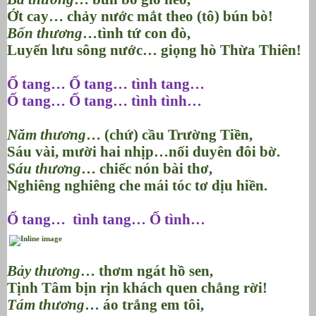
Ớt cay… chảy nước mắt theo (tô) bún bò!
Bốn thương
…tình tứ con đò,
Luyến lưu sông nước… giọng hò Thừa Thiên!
Ố tang… Ố tang… tình tang…
Ố tang… Ố tang… tình tình…
Năm thương
… (chứ) cầu Trường Tiền,
Sáu vài, mười hai nhịp…nối duyên đôi bờ.
Sáu thương
… chiếc nón bài thơ,
Nghiêng nghiêng che mái tóc tơ dịu hiền.
Ố tang…
tình tang… Ố tình…
Bảy thương
… thơm ngát hồ sen,
Tịnh Tâm bịn rịn khách quen chẳng rời!
Tám thương
… áo trắng em tôi,