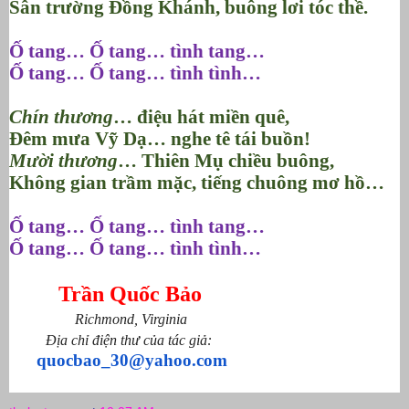
Sân trường Đồng Khánh, buông lơi tóc thề.
Ố tang… Ố tang… tình tang…
Ố tang… Ố tang… tình tình…
Chín thương
… điệu hát miền quê,
Đêm mưa Vỹ Dạ… nghe tê tái buồn!
Mười thương
… Thiên Mụ chiều buông,
Không gian trầm mặc, tiếng chuông mơ hồ…
Ố tang… Ố tang… tình tang…
Ố tang… Ố tang… tình tình…
Trần Quốc Bảo
Richmond, Virginia
Địa chỉ điện thư của tác giả:
quocbao_30@yahoo.com