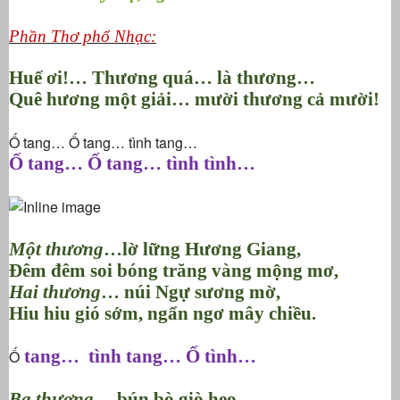
Phần
Thơ phổ Nhạc:
Huế ơi!… Thương quá… là thương…
Quê hương một giải… mười thương cả mười!
Ố tang… Ố tang… tình tang…
Ố tang… Ố tang… tình tình…
Một thương
…lờ lững Hương Giang,
Đêm đêm soi bóng trăng vàng mộng mơ,
Hai thương
… núi Ngự sương mờ,
Hiu hiu gió sớm, ngẩn ngơ mây chiều.
tang…
tình tang… Ố tình…
Ố
Ba thương
… bún bò giò heo,