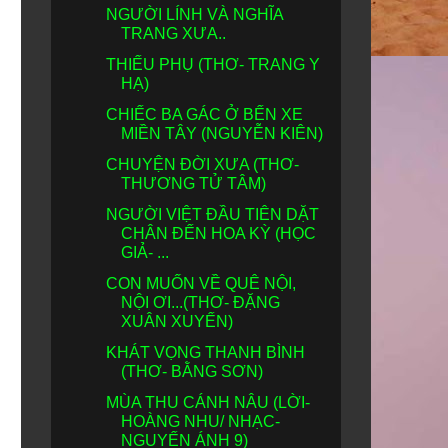
NGƯỜI LÍNH VÀ NGHĨA
TRANG XƯA..
THIẾU PHỤ (THƠ- TRANG Y
HẠ)
CHIẾC BA GÁC Ở BẾN XE
MIỀN TÂY (NGUYỄN KIÊN)
CHUYỆN ĐỜI XƯA (THƠ-
THƯƠNG TỬ TÂM)
NGƯỜI VIỆT ĐẦU TIÊN DẶT
CHÂN ĐẾN HOA KỲ (HỌC
GIẢ- ...
CON MUỐN VỀ QUÊ NỘI,
NỘI ƠI...(THƠ- ĐẶNG
XUÂN XUYẾN)
KHÁT VỌNG THANH BÌNH
(THƠ- BẰNG SƠN)
MÙA THU CÁNH NÂU (LỜI-
HOÀNG NHU/ NHẠC-
NGUYẾN ÁNH 9)