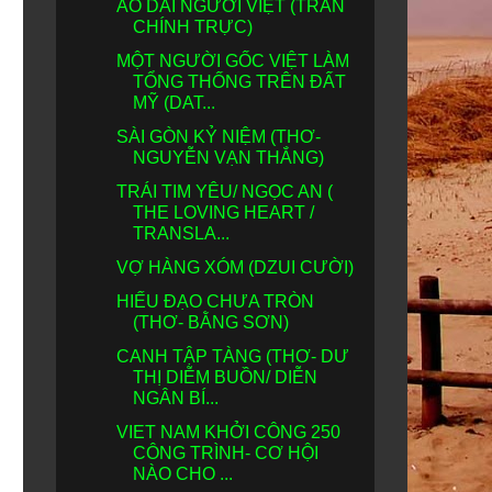
ÁO DÀI NGƯỜI VIỆT (TRẦN
CHÍNH TRỰC)
MỘT NGƯỜI GỐC VIỆT LÀM
TỔNG THỐNG TRÊN ĐẤT
MỸ (DAT...
SÀI GÒN KỶ NIỆM (THƠ-
NGUYỄN VẠN THẮNG)
TRÁI TIM YÊU/ NGỌC AN (
THE LOVING HEART /
TRANSLA...
VỢ HÀNG XÓM (DZUI CƯỜI)
HIẾU ĐẠO CHƯA TRÒN
(THƠ- BẰNG SƠN)
CANH TẬP TÀNG (THƠ- DƯ
THỊ DIỄM BUỒN/ DIỄN
NGÂN BÍ...
VIET NAM KHỞI CÔNG 250
CÔNG TRÌNH- CƠ HỘI
NÀO CHO ...