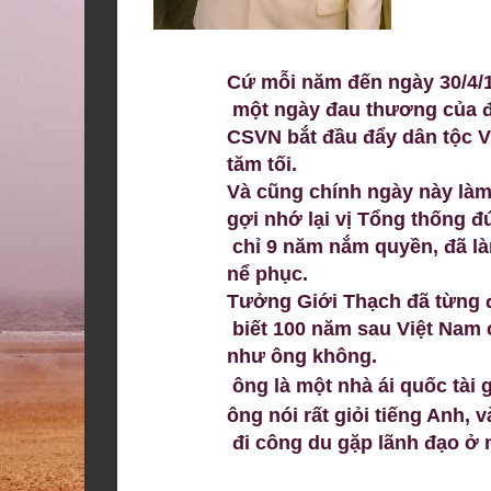
Cứ mỗi năm đến ngày 30/4/1
một ngày đau thương của 
CSVN bắt đầu đẩy dân tộc 
tăm tối.
Và cũng chính ngày này là
gợi nhớ lại vị Tổng thống đứ
chỉ 9 năm nắm quyền, đã là
nể phục.
Tưởng Giới Thạch đã từng đ
biết 100 năm sau Việt Nam
như ông không.
ông là một nhà ái quốc tài g
ông nói rất giỏi tiếng Anh, 
đi công du gặp lãnh đạo ở 