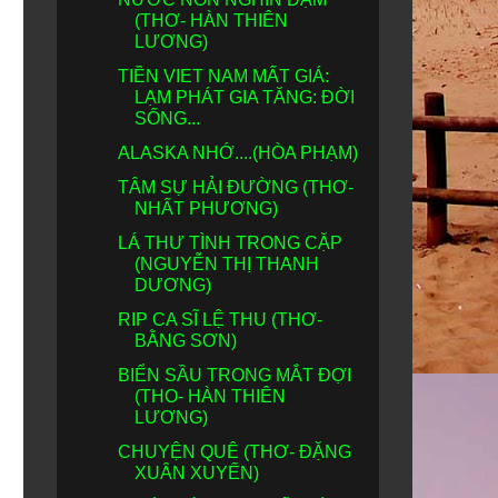
(THƠ- HÀN THIÊN
LƯƠNG)
TIỀN VIET NAM MẤT GIÁ:
LẠM PHÁT GIA TĂNG: ĐỜI
SỐNG...
ALASKA NHỚ....(HÒA PHẠM)
TÂM SỰ HẢI ĐƯỜNG (THƠ-
NHẤT PHƯƠNG)
LÁ THƯ TÌNH TRONG CẶP
(NGUYỄN THỊ THANH
DƯƠNG)
RIP CA SĨ LỆ THU (THƠ-
BẰNG SƠN)
BIỂN SẦU TRONG MẮT ĐỢI
(THO- HÀN THIÊN
LƯƠNG)
CHUYỆN QUÊ (THƠ- ĐẶNG
XUÂN XUYẾN)