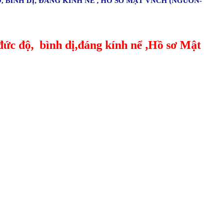
 BÌNH DỊ, ĐÁNG KÍNH NỂ , HỒ SƠ MẬT VNCH (NGUỒN-
đức độ, bình dị,đáng kính nể ,Hồ sơ Mật