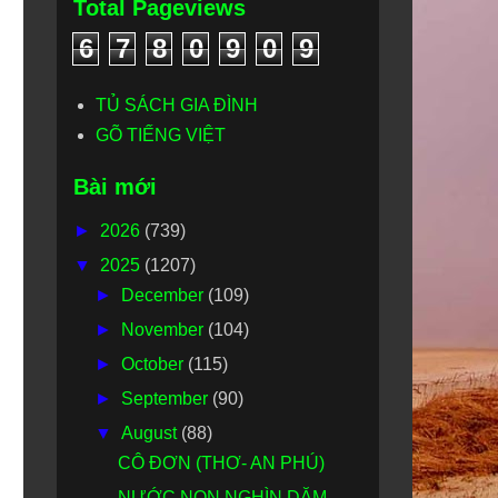
Total Pageviews
6
7
8
0
9
0
9
TỦ SÁCH GIA ĐÌNH
GÕ TIẾNG VIỆT
Bài mới
►
2026
(739)
▼
2025
(1207)
►
December
(109)
►
November
(104)
►
October
(115)
►
September
(90)
▼
August
(88)
CÔ ĐƠN (THƠ- AN PHÚ)
NƯỚC NON NGHÌN DẶM