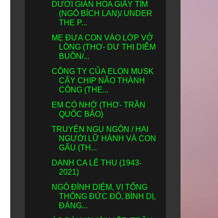
DƯỚI GIÀN HOA GIẤY TÍM
(NGÔ BÍCH LAN)/ UNDER
THE P...
MẸ ĐƯA CON VÀO LỚP VỞ
LÒNG (THƠ- DƯ THỊ DIỄM
BUỒN/...
CÔNG TY CỦA ELON MUSK
CẤY CHIP NÃO THÀNH
CÔNG (THE...
EM CÓ NHỚ (THƠ- TRẦN
QUỐC BẢO)
TRUYỆN NGỤ NGÔN / HAI
NGƯỜI LỮ HÀNH VÀ CON
GẤU (TH...
DANH CA LỆ THU (1943-
2021)
NGÔ ĐÌNH DIỆM, VỊ TỔNG
THỐNG ĐỨC ĐỘ, BÌNH DỊ,
ĐÁNG...