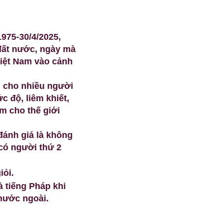
975-30/4/2025,
đất nước, ngày mà
Việt Nam vào cảnh
m cho nhiều người
c độ, liêm khiết,
m cho thế giới
ánh giá là không
 có người thứ 2
iỏi.
và tiếng Pháp khi
nước ngoài.