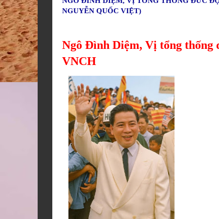
NGÔ ĐÌNH DIỆM, VỊ TỔNG THỐNG ĐỨC ĐỘ,
NGUYỄN QUỐC VIỆT)
Ngô Đình Diệm, Vị tổng thống 
VNCH