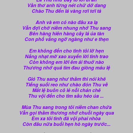
Vần thơ anh từng nét chữ dở dang
Chào Thu đến lá vàng rơi tơi tả
Anh và em có nào đâu xa lạ
Vẫn đợi chờ niềm nhung nhớ Thu sang
Bên hàng hiên hàng cây lá úa tàn
Con phố vắng ngỡ ngàng như e thẹn
Em không đến cho tình tôi lỡ hẹn
Nắng nhạt mờ xao xuyến lời tình trao
Còn không em lời êm ái thuở nào
Thương nhớ quá tim đau giòng máu lệ
Gió Thu sang như thầm thì nói khẽ
Tiếng suối reo như chào đón Thu về
Mắt lệ buồn cô lẻ nỗi ch
án
chê
Thu vội đến cho tim sầu héo úa ...
Mùa Thu sang trong tôi niềm chan chứa
Vẫn gọi thầm thương nhớ chuỗi ngày qua
Em xa tôi tình đã vội phai nhòa
Còn đâu nữa buổi hẹn hò ngày trước...