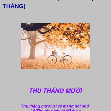
THẮNG)
THU THÁNG MƯỜI
Thu tháng mười lại về mang nỗi nhớ
Lá Thu như bày tỏ lời ủi an