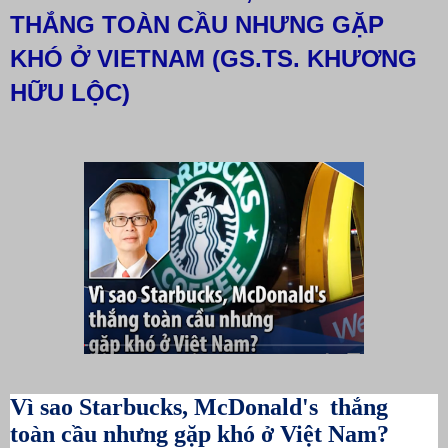
THẮNG TOÀN CẦU NHƯNG GẶP
KHÓ Ở VIETNAM (GS.TS. KHƯƠNG
HỮU LỘC)
Vì sao Starbucks, McDonald's thắng
toàn cầu nhưng gặp khó ở Việt Nam?