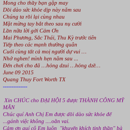
Mong cho thầy bạn gặp may
Dồi dào sức khỏe dịp này năm sau
Chúng ta rồi lại cùng nhau
Mặt mừng tay bắt theo sau nụ cười
Lần nữa lời gởi Cảm Ơn
Mai Phương, Sắc Thái, Thu Kỳ trước tiên
Tiếp theo các mạnh thường quân
Cuối cùng tất cả moị người dự vui …
Nhớ nghen! mình hẹn năm sau ...
Đến chơi cho đã …hỏng dzui …hỏng dzề…
June 09 2015
Quang Thuy
Fort Worth
TX
--------------
Xin CHÚC cho ĐẠI HỘI 5 được THÀNH CÔNG MỸ
MÃN
Chúc quí Anh Chị Em được dồi dào sức khỏe để
...gánh việc không ....oằn vai.
Cảm ơn quí cô Em luôn "khuyến khích tinh thần" bà