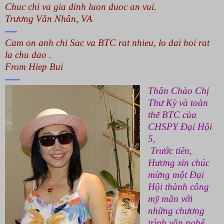
Chuc chi va gia dinh luon duoc an vui.
Trương
Văn Nhân
,
VA
----
Cam
on anh chi Sac va BTC rat nhieu, lo dai hoi rat
la chu dao .
From Hiep Bui
-----
Thân Chào Chị
Thư Kỳ và toàn
thể BTC của
CHSPY Đại Hội
5,
Trước tiên,
Hương xin chúc
mừng một Đại
Hội thành công
mỹ mãn với
những chương
trình văn nghệ