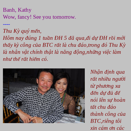
Banh, Kathy
Wow, fancy! See you tomorrow.
----
Thu Kỳ quý mến,
Hôm nay đúng 1 tuần ĐH 5 đã qua,đi dự ĐH rồi mới
thấy kỳ công của BTC rất là chu đáo,trong đó Thu Kỳ
là nhân vật chính thật là năng động,những việc làm
như thế rất hiếm có.
Nhận định qua
rất nhiều người
từ phương xa
đến dự đủ để
nói lên sự hoàn
tất chu đáo
thành công của
BTC,riêng tôi
xin cám ơn các