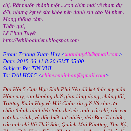
chị. Rất muốn thành một ...con chim mái về tham dự
đ/h, nhưng kẹt về sức khỏe nên đành xin cáo lỗi nhen.
Mong thông cảm.
Thân quí,
Lê Phan Tuyết
http://lethihoainiem.blogspot.
com
From: Truong Xuan Huy <
xuanhuy43@gmail.com
>
Date: 2015-06-11 8:20 GMT-05:00
Subject: Re: TIN VUI
To: DAI HOI 5 <
chimvenuinhan@gmail.com
>
Đại Hội 5 Cựu Học Sinh Phú Yên đã kết thúc mỹ mãn.
Hôm nay, sau khoảng thời gian lắng đọng, chúng tôi,
Trương Xuân Huy và Hải Châu xin gởi lời cảm ơn
chân thành nhất đến toàn thể các anh, các chị, các em
cựu học sinh, và đặc biệt, tất nhiên, đến Ban Tổ chức,
các anh chị Võ Thái Sắc, Quách Mai Phương, Thu Kỳ,