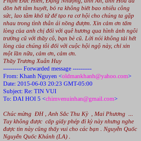
Phạm Đức Hiền, Đặng Nhượng, anh An, anh Hoà đã
dồn hết tâm huyết, bỏ ra không biết bao nhiêu công
sức, lao tâm khổ tứ để tạo ra cơ hội cho chúng ta gặp
nhau trong tình thân ái nồng đượm. Xin cảm ơn tấm
lòng của anh chị đối với quê hương qua hình ảnh ngôi
trường cũ với thầy cô, bạn bè cũ. Lời nói không tải hết
lòng của chúng tôi đối với cuộc hội ngộ này, chỉ xin
một lần nữa, cảm ơn, cảm ơn.
Thầy Trương Xuân Huy
---------- Forwarded message ----------
From: Khanh Nguyen <
oldmankhanh@yahoo.com
>
Date: 2015-06-03 20:23 GMT-05:00
Subject: Re: TIN VUI
To: DAI HOI 5 <
chimvenuinhan@gmail.com
>
Chúc mừng ĐH , Anh Sắc Thu Kỳ , Mai Phương ...
Tuy không được cấp giấy phép đi kỳ này nhưng nghe
được tin này cũng thấy vui cho các bạn . Nguyễn Quốc
Nguyễn Quốc Khánh (LA) .