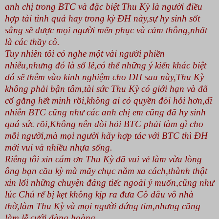
anh chị trong BTC và đặc biệt Thu Kỳ là người điều
hợp tài tình quá hay trong kỳ ĐH này,sự hy sinh sốt
sắng sẽ được mọi người mến phục và cảm thông,nhất
là các thầy cô.
Tuy nhiên tôi có nghe một vài người phiền
nhiễu,nhưng đó là số lẻ,có thể những ý kiến khác biệt
đó sẽ thêm vào kinh nghiệm cho ĐH sau này,Thu Kỳ
không phải bận tâm,tài sức Thu Kỳ có giới hạn và đã
cố gắng hết mình rồi,không ai có quyền đòi hỏi hơn,dĩ
nhiên BTC cũng như các anh chị em cũng đã hy sinh
quá sức rồi,Không nên đòi hỏi BTC phải làm gì cho
mỗi người,mà mọi người hãy hợp tác với BTC thì ĐH
mới vui và nhiều nhựa sống.
Riêng tôi xin cám ơn Thu Kỳ đã vui vẻ làm vừa lòng
ông bạn cầu kỳ mà mấy chục năm xa cách,thành thật
xin lổi những chuyện đáng tiếc ngoài ý muốn,cũng như
lúc Chú rể bị kẹt không kịp ra đưa Cô dâu vô nhà
thờ,làm Thu Kỳ và mọi người đứng tim,nhưng cũng
làm lễ cưới đàng hoàng.