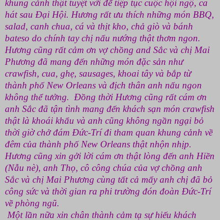
khung cảnh thật tuyệt vời để tiệp tục cuộc hội ngộ, ca
hát sau Đại Hội. Hương rất ưu thích những món BBQ,
salad, canh chua, cá và thịt kho, chả giò và bánh
bateso do chính tay chị nấu nướng thật thơm ngon.
Hương cũng rất cảm ơn vợ chồng and Sắc và chị Mai
Phương đã mang đến những món đặc sản như
crawfish, cua, ghẹ, sausages, khoai tây và bắp từ
thành phố New Orleans và địch thân anh nấu ngon
không thể tưởng. Đồng thời Hương cũng rất cám ơn
anh Sắc đã tận tình mang đến khách sạn món crawfish
thật là khoái khẩu và anh cũng không ngần ngại bỏ
thời giờ chở đám Đức-Trí đi tham quan khung cảnh về
đêm của thành phố New Orleans thật nhộn nhịp.
Hương cũng xin gởi lời cám ơn thật lòng đến anh Hiền
(Nẫu nè), anh Thọ, cô công chúa của vợ chồng anh
Sắc và chị Mai Phương cùng tất cả mấy anh chị đã bỏ
công sức và thời gian ra phi trường đón đoàn Đức-Trí
về phòng ngũ.
Một lần nữa xin chân thành cảm tạ sự hiếu khách