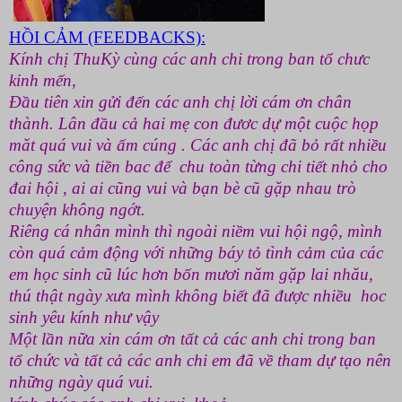
HỒI CẢM (FEEDBACKS):
Kính chị ThuKỳ cùng các anh chi trong ban tổ chưc
kinh mến,
Đầu tiên xin gửi đến các anh chị lời cám ơn chân
thành. Lân đầu cả hai mẹ con đươc dự một cuộc họp
măt quá vui và ấm cúng . Các anh chị đã bỏ rất nhiều
công sức và tiền bac để chu toàn từng chi tiết nhỏ cho
đai hội , ai ai cũng vui và bạn bè cũ gặp nhau trò
chuyện không ngớt.
Riêng cá nhân mình thì ngoài niềm vui hội ngộ, mình
còn quá cảm động với những báy tỏ tình cảm của các
em học sinh cũ lúc hơn bốn mươi năm gặp lai nhău,
thú thật ngày xưa mình không biết đã được nhiều hoc
sinh yêu kính như vậy
Một lần nữa xin cám ơn tất cả các anh chi trong ban
tổ chức và tất cả các anh chi em đã về tham dự tạo nên
những ngày quá vui.