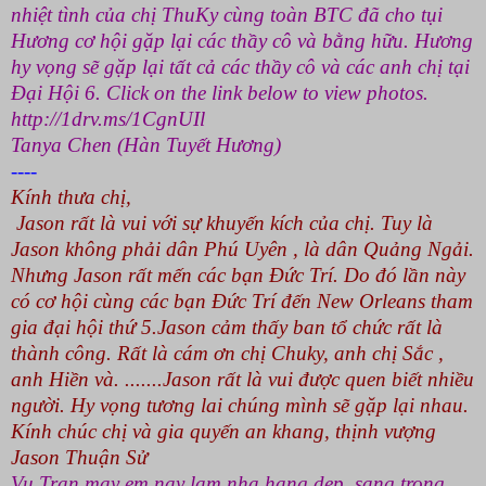
nhiệt tình của chị ThuKy cùng toàn BTC đã cho tụi
Hương cơ hội gặp lại các thầy cô và bằng hữu. Hương
hy vọng sẽ gặp lại tất cả các thầy cô và các anh chị tại
Đại Hội 6. Click on the link below to view photos.
http://1drv.ms/1CgnUIl
Tanya Chen (Hàn Tuyết Hương)
----
Kính thưa chị,
Jason rất là vui với sự khuyến kích của chị. Tuy là
Jason không phải dân Phú Uyên , là dân Quảng Ngải.
Nhưng Jason rất mến các bạn Đức Trí. Do đó lần này
có cơ hội cùng các bạn Đức Trí đến
New Orleans
tham
gia đại hội thứ 5.Jason cảm thấy ban tổ chức rất là
thành công. Rất là cám ơn chị Chuky, anh chị Sắc ,
anh Hiền và. .......Jason rất là vui được quen biết nhiều
người. Hy vọng tương lai chúng mình sẽ gặp lại nhau.
Kính chúc chị và gia quyến an khang, thịnh vượng
Jason Thuận Sử
Vu Tran
may em nay lam nha hang dep, sang trong