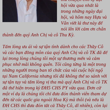
hội vừa qua nhất là
trong những ngày đại
hội, và hôm nay Hựu và
Vân viết lá thư này để
nói lên lời cảm ơn chân
thành đến quý Anh Chị và cô Thu Kỳ.
Tấm lòng ưu ái và sự tận tình dành cho các Thầy Cô
và các bạn đồng môn của quý Anh Chị và cô TK đã để
lại trong lòng chúng tôi một sự thương mến và cảm
phục nhớ mãi không quên. Tôi cũng từng là một trong
những người trong ban tổ chức của vài cuộc hội ngộ
tại Nam California nhưng tôi đã không thể so sánh với
sự tận tụy và tấm lòng vị tha mà quý Anh Chị và cô TK
đã thể hiện trong kỳ ĐH5 CHS PY vừa qua. Đơn cử
một ví dụ là chúng tôi chỉ đưa đón thành viên tham dự
đến từ các quốc gia ngoài Hoa Kỳ mà thôi (và nếu là
ĐH CHS thì đưa đón tất cả Thầy Cô, dĩ nhiên), còn lại