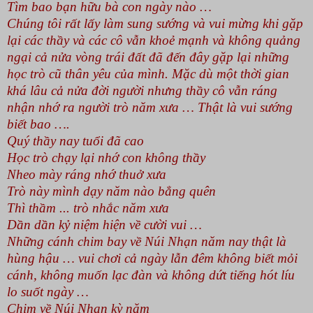
Tìm bao bạn hữu bà con ngày nào …
Chúng tôi rất lấy làm sung sướng và vui mừng khi gặp
lại các thầy và các cô vẫn khoẻ mạnh và không quảng
ngại cả nửa vòng trái đất đã đến đây gặp lại những
học trò cũ thân yêu của mình. Mặc dù một thời gian
khá lâu cả nửa đời người nhưng thầy cô vẫn ráng
nhận nhớ ra người trò năm xưa … Thật là vui sướng
biết bao ….
Quý thầy nay tuổi đã cao
Học trò chạy lại nhớ con không thầy
Nheo mày ráng nhớ thuở xưa
Trò này mình dạy năm nào bẳng quên
Thì thầm ... trò nhắc năm xưa
Dần dần kỷ niệm hiện về cười vui …
Những cánh chim bay về Núi Nhạn năm nay thật là
hùng hậu … vui chơi cả ngày lẫn đêm không biết mỏi
cánh, không muốn lạc đàn và không dứt tiếng hót líu
lo suốt ngày …
Chim về Núi Nhạn kỳ năm