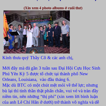
(Xin xem 4 photo albums ở cuối thư)
Kính thưa quý Thầy Cô & các anh chị,
Mới đây mà đã gần 3 tuần sau Đại Hội Cựu Học Sinh
Phú Yên Kỳ 5 được tổ chức tại thành phố New
Orleans, Louisiana, vào đầu tháng 6.
Mặc dù BTC có một chút mệt mỏi về thể lực; nhưng
bù lại thì tinh thần thật phấn chấn, vui vẻ và tràn đầy
niềm tin, nên những “thị phi” (xin xem lời bình luận
của anh Lê Chí Hân ở dưới) trở thành vô nghĩa và dễ