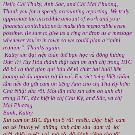
Hello Chi Thuky, Anh Sac, and Chi Mai Phuong,
Thank you for a speedy accounting reporting. We truly
appreciate the incredible amount of work and your
financial contributions to make this memorable event
possible. Be sure to give us a ring or drop us a message
whenever you’re in town so we could plan a “mini
reunion”. Thanks again.
Kathy xin đại viện toàn thể bạn học và đồng hương
Đức Trí Tuy Hòa thành thật cảm ơn anh chị trong BTC
đã bỏ ra thời gian quí báu để tỗ chửc hai buổi liên
hoang và du ngoạn rất là vui. Em viểt tiếng Việt chậm
lắm nên đả gởi cảm ơn tiếng Anh cho chị Thu Kỳ hơm
Chủ Nhật vừa rồi. Một lần nữa xin cảm ơn anh chị
trong BTC, đặc biệt là chị Chu Kỳ, and Sắc, và chị
Mai Phương.
Banh, Kathy
Xin cam on BTC đại hoi 5 rất nhiều. Đặc biệt cam
ơn cô ThuKy về những tinh cảm sâu dam và lời
giới thiêu tuyệt voi mà cô đã dành riêng cho tôi.