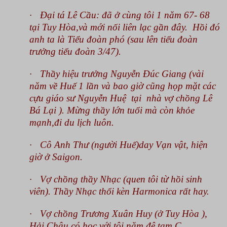
·
Đại tá Lê Cầu: đã ở cùng tôi 1 năm 67- 68
tại Tuy Hòa,và mới nối liên lạc gần đây. Hồi đó
anh ta là Tiểu đoàn phó (sau lên tiểu đoàn
trưởng tiểu đoàn 3/47).
·
Thầy hiệu trưởng Nguyễn Đúc Giang (vài
năm về Huế 1 lần và bao giờ cũng họp mặt các
cựu giáo sư Nguyễn Huệ tại nhà vợ chồng Lê
Bá Lại ). Mừng thầy lớn tuổi mà còn khỏe
mạnh,đi du lịch luôn.
·
Cô Anh Thư (người Huế)day Vạn vật, hiện
giờ ở
Saigon
.
·
Vợ chồng thầy Nhạc (quen tôi từ hồi sinh
viên). Thầy Nhạc thổi kèn Harmonica rất hay.
·
Vợ chồng Trương Xuân Huy (ở Tuy Hòa ),
Hải Châu có học với tôi năm đệ tam C.