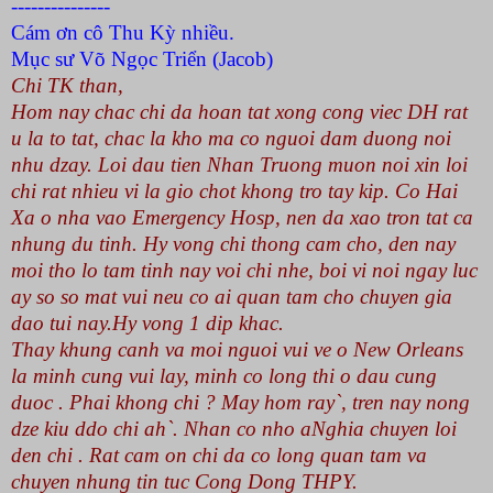
---------------
Cám ơn cô Thu Kỳ nhiều.
Mục sư Võ Ngọc Triển (Jacob)
Chi TK than,
Hom nay chac chi da hoan tat xong cong viec DH rat
u la to tat, chac la kho ma co nguoi dam duong noi
nhu dzay. Loi dau tien Nhan Truong muon noi xin loi
chi rat nhieu vi la gio chot khong tro tay kip. Co Hai
Xa o nha vao Emergency Hosp, nen da xao tron tat ca
nhung du tinh. Hy vong chi thong cam cho, den nay
moi tho lo tam tinh nay voi chi nhe, boi vi noi ngay luc
ay so so mat vui neu co ai quan tam cho chuyen gia
dao tui nay.Hy vong 1 dip khac.
Thay khung canh va moi nguoi vui ve o New Orleans
la minh cung vui lay, minh co long thi o dau cung
duoc . Phai khong chi ? May hom ray`, tren nay nong
dze kiu ddo chi ah`. Nhan co nho aNghia chuyen loi
den chi . Rat cam on chi da co long quan tam va
chuyen nhung tin tuc Cong Dong THPY.