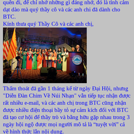
quên đi, để chỉ nhớ những gì đáng nhớ, đó là tình cảm
dạt dào mà quý thầy cô và các anh chi đã dành cho
BTC.
Kính thưa quý Thầy Cô và các anh chị,
Thấm thoát đã gần 1 tháng kể từ ngày Đại Hội, nhưng
"Diễn Đàn Chim Về Núi Nhạn" vẫn tiếp tục nhận được
rất nhiều e-mail, và các anh chị trong BTC cũng nhận
được nhiều điện thoại bầy tỏ sự cảm kích đối với BTC
đã tạo cơ hội để thầy trò và bằng hữu gặp nhau trong 3
ngày hội ngộ được mọi người mô tả là “tuyệt vời” cả
về hình thức lẫn nội dung.