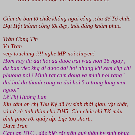
Cám ơn ban tổ chức không ngại công ,của để Tổ chức
Đại Hội thành công tốt đẹp, thật đáng khâm phục.
Trần Công Tín
Vu Tran
very touching !!!! nghe MP noi chuyen!
Hom nay du dai hoi da duoc trai wua hon 15 ngay ,
du ban viec khg di duoc dai hoi nhung khi xem clip chi
phuong noi ! Minh rat cam dong va minh noi rang"
dai hoi da thanh cong va dai hoi 5 o trong long moi
nguoi"
Lê Thị Hương Lan
Xin cảm ơn chị Thu Kỳ đã hy sinh thời gian, vật chất,
và tất cả tinh thần cho DH5. Cầu chúc chị TK mâu
bình phục rồi quậy típ. Life too short..
Dave Tran
Cảm ơn BTC , đặc biệt rất trân quý thần hy sinh phục