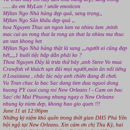
..... do em MyLan ! smile emoticon
Mỹlan Ngo
Nhà hàng đẹp quá, sang trọng,,
Mỹlan Ngo
Sân khấu đẹp quá ,,
hoa Nguyen
Thuc an ngon lam va nhieu lam ,minh
mac cai ao rong that la rong an that la nhieu ma thuc
an van khong het
Mỹlan Ngo
Nhà hàng thật là sang ,,,người ai cũng đẹp
hết,,,,1 buổi tiệc hấp dẫn phải ko ?
Thoa Nguyen
Đây là trưa thứ bảy ,anh
Steve Vo
mua
Crawfish về khách sạn đãi mọi người,món ăn nổi tiếng
ở Louisiana , chắc lúc này anh chiến đang đi chơi.
Vu Tran
chac la bac Sac dang tien dua nguoi dong
huong PY cuoi cung roi
New Orleans
! - Cam on bac
Sac/ chi Mai Phuong nhung ngay o New Orleans
nhung ky niem dep, khong bao gio quen !!!
June 11 at
12:06pm
Những kỷ niệm khó quên trong thời gian DH5 Phú Yên
hội ngộ tại
New Orleans
. Xin cám ơn chị Thu Kỳ, hai