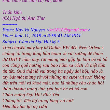
kính chúc các anh chị vui, khoẻ
Thân kính
(Cô) Ngô thị Anh Thư
----------
From: Kay Vo Nguyen <
kn1818@gmail.com
>
Date:
June 11, 2015
at
8:55:41 AM PDT
Subject: Cám ơn Đại Hội kỳ 5
Trên chuyến máy bay từ Dallas FW đến New Orleans
chúng tôi trong lòng hân hoan và vui sướng để tham
dự DHPY năm nay, rất mong mỏi gặp lại bạn bè và bà
con cùng quê hương sau bao năm xa cách và biệt tâm
tin tức. Quả thật là vui trong ba ngày đại hội, nào là
tay bắt mặt mừng rỡ với những nụ cười vui tươi không
dứt trên môi và khoé mắt, nào là những câu chào hỏi
thân thương trong tình yêu bạn bè và bà con.
Chào mừng Đại Hội Phú Yên
Chúng tôi đến dự trong lòng vui tươi
Đến đây tìm lại nụ cười