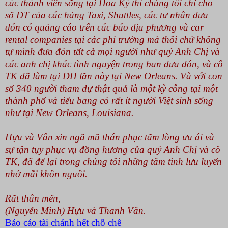
các thành viên sống tại Hoa Kỳ thì chúng tôi chỉ cho
số ĐT của các hảng Taxi, Shuttles, các tư nhân đưa
đón có quảng cáo trên các báo địa phương và car
rental companies tại các phi trường mà thôi chứ không
tự mình đưa đón tất cả mọi người như quý Anh Chị và
các anh chị khác tình nguyện trong ban đưa đón, và cô
TK đã làm tại ĐH lần này tại New Orleans. Và với con
số 340 người tham dự thật quả là một kỳ công tại một
thành phố và tiểu bang có rất ít người Việt sinh sống
như tại New Orleans,
Louisiana
.
Hựu và Vân xin ngã mũ thán phục tấm lòng ưu ái và
sự tận tụy phục vụ đồng hương của quý Anh Chị và cô
TK, đã để lại trong chúng tôi những tâm tình lưu luyến
nhớ mãi khôn nguôi.
Rất thân mến,
(Nguyễn Minh) Hựu và Thanh Vân.
Báo cáo tài chánh hết chỗ chê