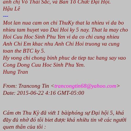
anh chị Vỏ Thái Sắc, và Ban Tổ Chức Đại Hội.
Hậu Lê
---
Mot lan nua cam on chi ThuKy that la nhieu vi da bo
nhieu tam huyet vao Dai Hoi ky 5 nay. That la may cho
Hoi Cuu Hoc Sinh Phu Yen vi da co chi cung nhieu
Anh Chi Em khac nhu Anh Chi Hoi truong va cung
toan the BTC ky 5.
Hy vong chi chong binh phuc de tiep tuc hang say vao
Cong Dong Cuu Hoc Sinh Phu Yen.
Hung Tran
From: Trancong Tin <
trancongtin68@yahoo.com
>
Date: 2015-06-22 4:16 GMT-05:00
Cám ơn Thu Kỳ đã viết 1 bàiphóng sự Đại hội 5, khá
đầy đủ nhờ đó tôi biet được khá nhiều tin về các người
quen thân của tôi :