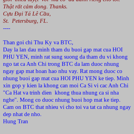
Thật rất cảm dong. Thanks.
Cựu Đại Tá Lê Cầu,
St.
Petersburg
,
FL.
----
Than goi chi
Thu
Ky
va BTC,
Day la lan dau minh tham du buoi gap mat cua HOI
PHU YEN, minh rat sung suong da tham du vi khong
ngo tat ca Anh Chi trong BTC da lam duoc nhung
ngay gap mat hoan hao nhu vay. Rat mong duoc co
nhung buoi gap mat cua HOI PHU YEN ke tiep. Minh
xin gop y kien la khong can moi Ca Si vi cac Anh Chi
"Ca Hat va trinh dien khong thua nhung ca si nha
nghe". Mong co duoc nhung buoi hop mat ke tiep.
Cam
on BTC that nhieu vi cho toi va tat ca nhung ngay
dep nhat de nho.
Hung Tran