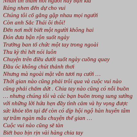
Nhắn tin thăm hỏi người này bạn kia
Ráng nhen đến dự cho vui
Chúng tôi cố gắng gặp nhau mọi người
Còn anh Sắc Thái ôi thôi!
Đến nơi mới biết một người không hai
Đón đưa bận rộn suốt ngày
Trưởng ban tổ chức một tay trong ngoài
Thu kỳ thì hết nói luôn
Chuyện trên điều dưới suốt ngày cuồng quay
Đầu óc không chút thảnh thơi
Nhưng mà ngoài mặt vẫn tươi nụ cười …
Thời gian nào cũng phải trôi qua và cuộc vui nào
cũng phải chấm dứt . Chia tay nào cũng có nỗi buồn
… nhưng chúng tôi và các bạn buồn trong sung sướng
với những lời hứa hẹn đầy tình cảm và hy vọng được
sức khỏe tồn tại để còn có dịp hội ngộ hàn huyên tâm
sự trăm ngàn mẫu chuyện thế gian …
Cuộc vui nào cũng sẽ tàn
Biết bao bịn rịn vài hàng chia tay