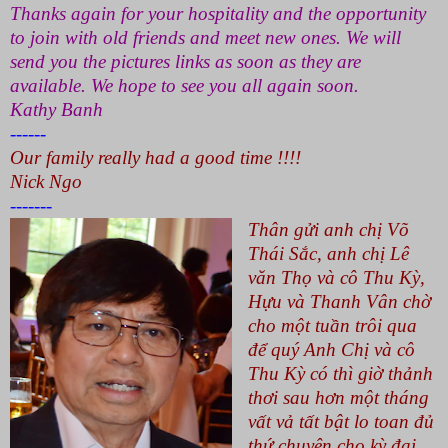
Thanks again for your hospitality and the opportunity
to join with old friends and meet new ones. We will
send you the pictures links as soon as they are
available. We hope to see you all again soon.
Kathy Banh
------
Our family really had a good time !!!!
Nick Ngo
-------
Thân gửi anh chị Võ
Thái Sắc, anh chị Lê
văn Thọ và cô Thu Kỳ,
Hựu và Thanh Vân chờ
cho một tuần trôi qua
để quý Anh Chị và cô
Thu Kỳ có thì giờ thảnh
thơi sau hơn một tháng
vất vả tất bật lo toan đủ
thứ chuyện cho kỳ đại