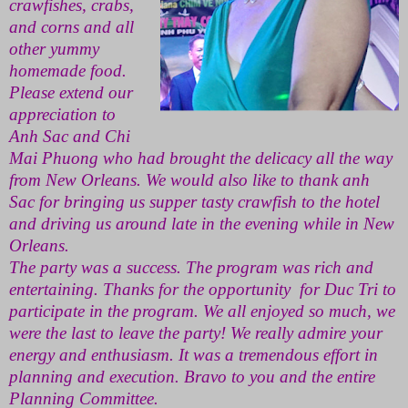
crawfishes, crabs,
and corns and all
other yummy
homemade food.
Please extend our
appreciation to
Anh Sac and Chi
Mai Phuong who had brought the delicacy all the way
from
New Orleans
. We would also like to thank anh
Sac for bringing us supper tasty crawfish to the hotel
and driving us around late in the evening while in
New
Orleans
.
The party was a success. The program was rich and
entertaining. Thanks for the opportunity for Duc Tri to
participate in the program. We all enjoyed so much, we
were the last to leave the party! We really admire your
energy and enthusiasm. It was a tremendous effort in
planning and execution. Bravo to you and the entire
Planning Committee.