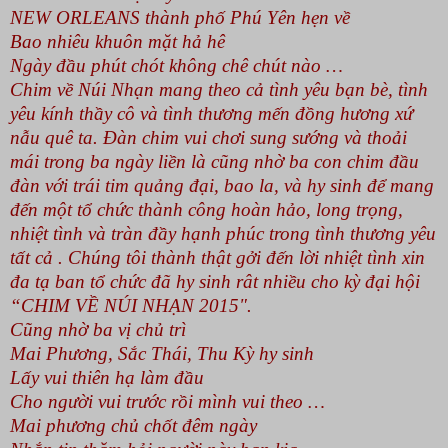
NEW ORLEANS
thành phố Phú Yên hẹn về
Bao nhiêu khuôn mặt hả hê
Ngày đầu phút chót không chê chút nào …
Chim về Núi Nhạn mang theo cả tình yêu bạn bè, tình
yêu kính thầy cô và tình thương mến đồng hương xứ
nẫu quê ta. Đàn chim vui chơi sung sướng và thoải
mái trong ba ngày liền là cũng nhờ ba con chim đầu
đàn với trái tim quảng đại, bao la, và hy sinh để mang
đến một tổ chức thành công hoàn hảo, long trọng,
nhiệt tình và tràn đầy hạnh phúc trong tình thương yêu
tất cả . Chúng tôi thành thật gởi đến lời nhiệt tình xin
đa tạ ban tổ chức đã hy sinh rât nhiều cho kỳ đại hội
“CHIM VỀ NÚI NHẠN 2015".
Cũng nhờ ba vị chủ trì
Mai Phương, Sắc Thái, Thu Kỳ hy sinh
Lấy vui thiên hạ làm đầu
Cho người vui trước rồi mình vui theo …
Mai phương chủ chốt đêm ngày