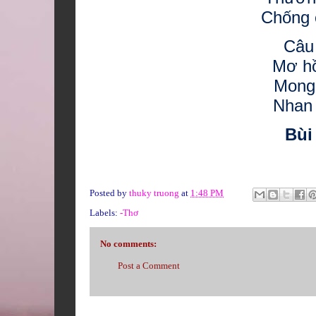
Chống 
Câu 
Mơ h
Mong
Nhan 
Bùi
Posted by
thuky truong
at
1:48 PM
Labels:
-Thơ
No comments:
Post a Comment