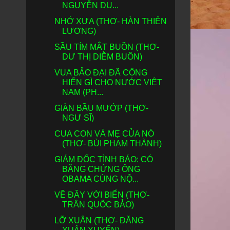
NGUYỄN DU...
NHỚ XƯA (THƠ- HÀN THIÊN
LƯƠNG)
SẦU TÍM MẮT BUỒN (THƠ-
DƯ THỊ DIỄM BUỒN)
VUA BẢO ĐẠI ĐÃ CÔNG
HIẾN GÌ CHO NƯỚC VIỆT
NAM (PH...
GIÀN BẦU MƯỚP (THƠ-
NGƯ SĨ)
CUA CON VÀ MẸ CỦA NÓ
(THƠ- BÙI PHẠM THÀNH)
GIÁM ĐỐC TÌNH BÁO: CÓ
BẰNG CHỨNG ÔNG
OBAMA CÙNG NỘ...
VỀ ĐÂY VỚI BIỂN (THƠ-
TRẦN QUỐC BẢO)
LỠ XUÂN (THƠ- ĐĂNG