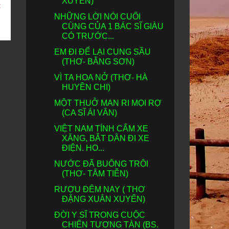
XUYẾN)
t
NHỮNG LỜI NÓI CUỐI
CÙNG CỦA 1 BÁC SĨ GIÀU
CÓ TRƯỚC...
EM ĐI ĐỂ LẠI CUNG SẦU
(THƠ- BẰNG SƠN)
VÌ TA HOA NỞ (THƠ- HÀ
HUYỀN CHI)
MỘT THUỞ MAN RI MỌI RỢ
(CA SĨ ÁI VÂN)
VIỆT NAM TÍNH CẤM XE
XĂNG, BẮT DÂN ĐI XE
ĐIỆN. HO...
NƯỚC ĐÃ BUÔNG TRÔI
(THƠ- TÂM TIỄN)
RƯỢU ĐÊM NAY ( THƠ
ĐẶNG XUÂN XUYẾN)
ĐỜI Y SĨ TRONG CUỘC
CHIẾN TƯƠNG TÀN (BS.