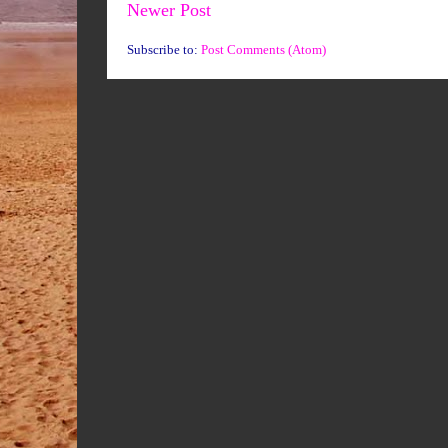
Newer Post
Subscribe to:
Post Comments (Atom)