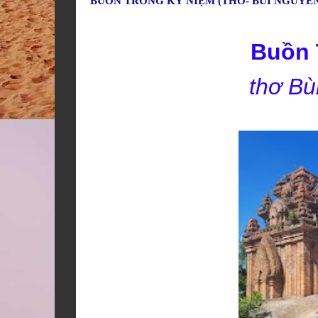
BUỒN TRONG KỶ NIỆM (THƠ- BÙI NGUYÊ
Buồn 
thơ Bù