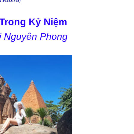
N PHONG)
Trong Kỷ Niệm
i Nguyên Phong