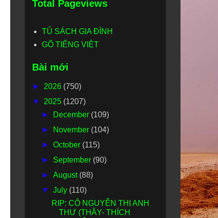
Total Pageviews
TỦ SÁCH GIA ĐÌNH
GÕ TIẾNG VIỆT
Bài mới
►
2026
(750)
▼
2025
(1207)
►
December
(109)
►
November
(104)
►
October
(115)
►
September
(90)
►
August
(88)
▼
July
(110)
RIP: CÔ NGUYỄN THỊ ANH
THƯ (THẦY- THÍCH