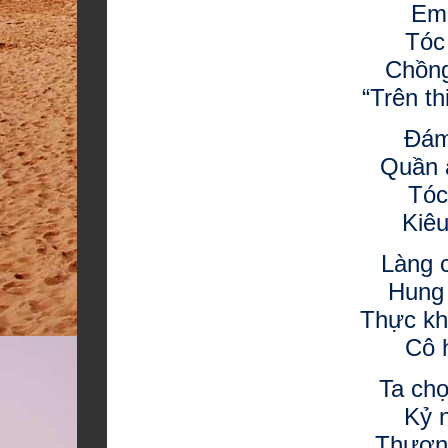
Em 
Tóc 
Chồng
“Trên th
Đám
Quần 
Tóc
Kiê
Làng 
Hung 
Thực kh
Cô h
Ta ch
Kỷ 
Thương