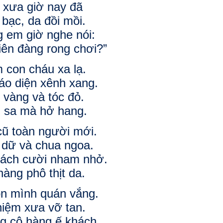
xưa giờ nay đã
bạc, da đồi mồi.
 em giờ nghe nói:
iên đàng rong chơi?”
 con cháu xa lạ.
áo diện xênh xang.
 vàng và tóc đỏ.
u sa mà hở hang.
cũ toàn người mới.
dữ và chua ngoa.
ách cười nham nhở.
àng phô thịt da.
ọn mình quán vắng.
niệm xưa vỡ tan.
 cô hàng ế khách.