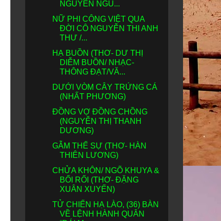
NGUYÊN NGU...
NỮ PHI CÔNG VIỆT QUA
ĐỜI CÔ NGUYỄN THI ANH
THƯ /...
HẠ BUỒN (THƠ- DƯ THỊ
DIỄM BUỒN/ NHẠC-
THÔNG ĐẠT/VĂ...
DƯỚI VÒM CÂY TRỨNG CÁ
(NHẤT PHƯƠNG)
ĐỒNG VỢ ĐỒNG CHỒNG
(NGUYỄN THỊ THANH
DƯƠNG)
GẪM THẾ SỰ (THƠ- HÀN
THIÊN LƯƠNG)
CHỬA KHÔN/ NGÕ KHUYA &
BỐI RỐI (THƠ- ĐẶNG
XUÂN XUYẾN)
TỬ CHIẾN HẠ LÀO, (36) BÀN
VỀ LỆNH HÀNH QUÂN