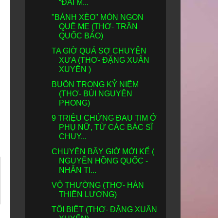
“ĐÁI M...
"BÁNH XÈO" MÓN NGON
QUÊ MẸ (THƠ- TRẦN
QUỐC BẢO)
TA GIỜ QUÁ SỢ CHUYỆN
XƯA (THƠ- ĐẶNG XUÂN
XUYẾN )
BUỒN TRONG KỶ NIỆM
(THƠ- BÙI NGUYÊN
PHONG)
9 TRIỆU CHỨNG ĐAU TIM Ở
PHỤ NỮ, TỪ CÁC BÁC SĨ
CHUY...
CHUYỆN BÂY GIỜ MỚI KỂ (
NGUYỄN HỒNG QUỐC -
NHẮN TI...
VÔ THƯỜNG (THƠ- HÀN
THIÊN LƯƠNG)
TÔI BIẾT (THƠ- ĐẶNG XUÂN