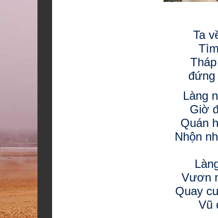
Ta v
Tìm
Tháp
đứng 
Làng n
Giờ đ
Quán h
Nhộn nh
Làng
Vươn m
Quay cu
Vũ 