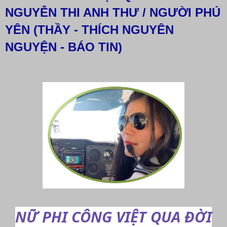
NGUYỄN THI ANH THƯ / NGƯỜI PHÚ
YÊN (THẦY - THÍCH NGUYÊN
NGUYỆN - BÁO TIN)
NỮ PHI CÔNG VIỆT QUA ĐỜI