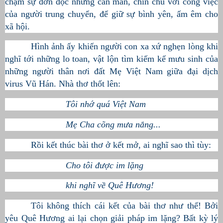
chậm sự đơn độc nhưng cần mẫn, chỉn chu với công việc
của người trung chuyển, để giữ sự bình yên, ấm êm cho
xã hội.
Hình ảnh ấy khiến người con xa xứ nghẹn lòng khi
nghĩ tới những lo toan, vật lộn tìm kiếm kế mưu sinh của
những người thân nơi đất Mẹ Việt Nam giữa đại dịch
virus Vũ Hán. Nhà thơ thốt lên:
Tôi nhớ quá Việt Nam
Mẹ Cha cõng mưa nắng...
Rồi kết thúc bài thơ ở kết mở, ai nghĩ sao thì tùy:
Cho tôi được im lặng
khi nghĩ về Quê Hương!
Tôi không thích cái kết của bài thơ như thế! Bởi
yêu Quê Hương ai lại chọn giải pháp im lặng? Bất kỳ lý