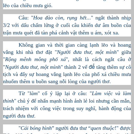
lẽo của chiều mưa gió.
Câu: "
Hoa đào còn, rụng hết
..." ngắt thành nhịp
3/2 với dấu chấm lửng ở cuối câu khiến dư âm buồn của
trận mưa quét đã tàn phá cảnh vật thêm u ám, xót xa.
Không gian và thời gian càng lạnh lẽo và hoang
vắng khi nhà thơ đặt "
Người đưa thư, một mình
" giữa
"
Rộng mênh mông phố xá
", nhất là cách ngắt câu ở
để
"
Người đưa thư, một mình
" thành 2 vế
tăng thêm sự cô
tịch và đẩy sự hoang vắng lạnh lẽo của phố xá chiều mưa
nhuốm thêm u buồn sang nỗi lòng của người thơ.
Từ "
làm
" cố ý lặp lại ở câu: "
Làm việc và làm
thinh
" chủ ý để nhấn mạnh hình ảnh lẻ loi nhưng cần mẫn,
trách nhiệm với công việc trong suy nghĩ, hành động của
người đưa thư.
"
Cái bóng hình
” người đưa thư “
quen thuộc
!" được