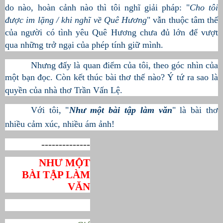
do nào, hoàn cảnh nào thì tôi nghĩ giải pháp: "
Cho tôi
được im lặng / khi nghĩ về Quê Hương
" vẫn thuộc tâm thế
của người có tình yêu Quê Hương chưa đủ lớn để vượt
qua những trở ngại của phép tính giữ mình.
Nhưng đấy là quan điểm của tôi, theo góc nhìn của
một bạn đọc. Còn kết thúc bài thơ thế nào? Ý tứ ra sao là
quyền của nhà thơ Trần Vấn Lệ.
Với tôi, "
Như một bài tập làm văn
" là bài thơ
nhiều cảm xúc, nhiều ám ảnh!
--------------
NHƯ MỘT
BÀI TẬP LÀM
VĂN