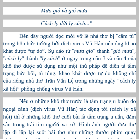
Mưa gió và gió mưa
Cách ly đời ly cách..."
Đến đây người đọc mới vỡ lẽ nhà thơ bị "cầm tù"
trong bốn bức tường bởi dịch virus Vũ Hán nên ông khao
khát được “tự do”. Sự đảo từ "
mưa gió
" thành "
gió mưa
",
"
cách ly
" thành "
ly cách
" ở ngay trong câu 3 và câu 4 của
khổ thơ được sử dụng như một thủ pháp để diễn tả tâm
trạng bức bối, tù túng, khao khát được tự do không chỉ
của riêng nhà thơ Trần Vấn Lệ trong những ngày “cách ly
xã hội” phòng chống virus Vũ Hán.
Nếu ở những khổ thơ trước là tâm trạng u buồn do
ngoại cảnh (dịch virus Vũ Hán) tác động tới (cách ly xã
hội) thì ở những khổ thơ cuối bài là tâm trạng u uẩn, đằm
sâu trong trái tim người xa xứ. Hình ảnh người đưa thư
lặp đi lặp lại suốt bài thơ như những thước phim quay