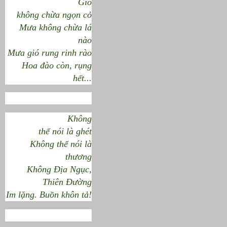
Gió
không chừa ngọn cỏ
Mưa không chừa lá
nào
Mưa gió rung rinh rào
Hoa đào còn, rụng
hết...
Không
thể nói là ghét
Không thể nói là
thương
Không Địa Ngục,
Thiên Đường
Im lặng. Buồn khôn tả!