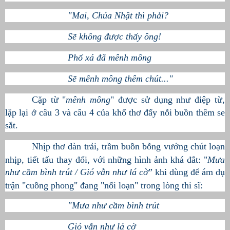
"Mai, Chúa Nhật thì phải?
Sẽ không được thấy ông!
Phố xá đã mênh mông
Sẽ mênh mông thêm chút..."
Cặp từ "
mênh mông
" được sử dụng như điệp từ,
lặp lại ở câu 3 và câu 4 của khổ thơ đẩy nỗi buồn thêm se
sắt.
Nhịp thơ dàn trải, trầm buồn bỗng vướng chút loạn
nhịp, tiết tấu thay đổi, với những hình ảnh khá đắt:
"
Mưa
như cầm bình trút / Gió vẫn như lá cờ
” khi dùng để ám dụ
trận "cuồng phong"
đang "nổi loạn" trong lòng thi sĩ:
"Mưa như cầm bình trút
Gió vẫn như lá cờ