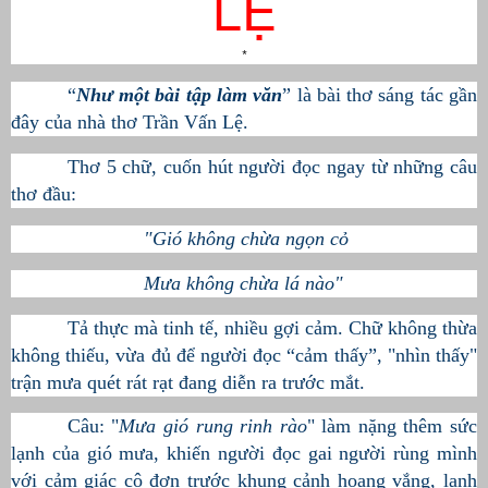
LỆ
*
“
Như một bài tập làm văn
” là bài thơ sáng tác gần
đây của nhà thơ Trần Vấn Lệ.
Thơ 5 chữ, cuốn hút người đọc ngay từ những câu
thơ đầu:
"Gió không chừa ngọn cỏ
Mưa không chừa lá nào"
Tả thực mà tinh tế, nhiều gợi cảm. Chữ không thừa
không thiếu, vừa đủ để người đọc “cảm thấy”, "nhìn thấy"
trận mưa quét rát rạt đang diễn ra trước mắt.
Câu: "
Mưa gió rung rinh rào
" làm nặng thêm sức
lạnh của gió mưa, khiến người đọc gai người rùng mình
với cảm giác cô đơn trước khung cảnh hoang vắng, lạnh