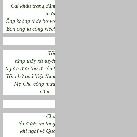
Cái khẩu trang đẫm
mưa
Ông không thấy bơ vơ
Bạn ông là công việc!
Tôi
từng thấy xứ tuyết
Người đưa thư đi làm!
Tôi nhớ quá Việt Nam
Mẹ Cha cõng mưa
nắng...
Cho
tôi được im lặng
khi nghĩ về Quê