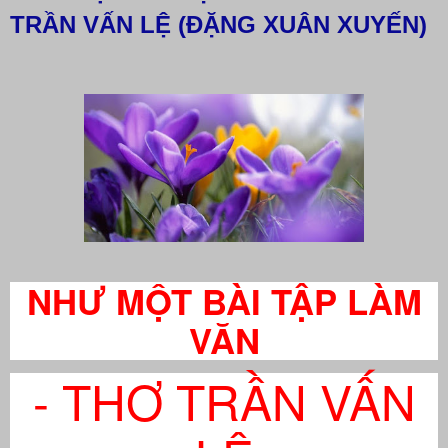
TRẦN VẤN LỆ (ĐẶNG XUÂN XUYẾN)
NHƯ MỘT BÀI TẬP LÀM
VĂN
- THƠ TRẦN VẤN