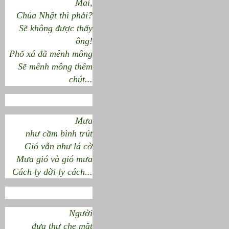
Mai,
Chúa Nhật thì phải?
Sẽ không được thấy
ông!
Phố xá đã mênh mông
Sẽ mênh mông thêm
chút...
Mưa
như cầm bình trút
Gió vẫn như lá cờ
Mưa gió và gió mưa
Cách ly đời ly cách...
Người
đưa thư che mặt