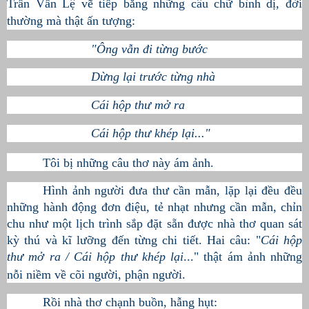
Trần Vấn Lệ vẽ tiếp bằng những câu chữ bình dị, đời
thường mà thật ấn tượng:
"Ông vẫn đi từng bước
Dừng lại trước từng nhà
Cái hộp thư mở ra
Cái hộp thư khép lại..."
Tôi bị những câu thơ này ám ảnh.
Hình ảnh người đưa thư cần mẫn, lặp lại đều đều
những hành động đơn điệu, tẻ nhạt nhưng cần mẫn, chỉn
chu như một lịch trình sắp đặt sẵn được nhà thơ quan sát
kỳ thú và kĩ lưỡng đến từng chi tiết. Hai câu: "
Cái hộp
thư mở ra / Cái hộp thư khép lại
..." thật ám ảnh những
nỗi niềm về cõi người, phận người.
Rồi nhà thơ chạnh buồn, hẫng hụt: