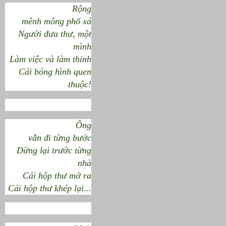
Rộng
mênh mông phố xá
Người đưa thư, một
mình
Làm việc và làm thinh
Cái bóng hình quen
thuộc!
Ông
vẫn đi từng bước
Dừng lại trước từng
nhà
Cái hộp thư mở ra
Cái hộp thư khép lại...