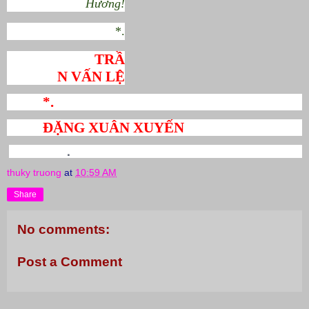
Hương!
*.
TRẦ
N VẤN LỆ
*.
ĐẶNG XUÂN XUYẾN
.
thuky truong
at
10:59 AM
Share
No comments:
Post a Comment