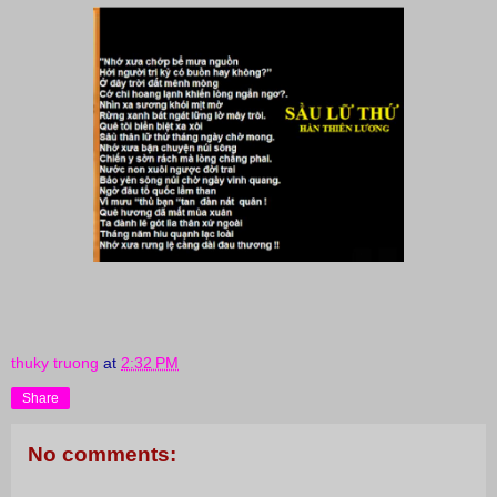
thuky truong
at
2:32 PM
Share
No comments: