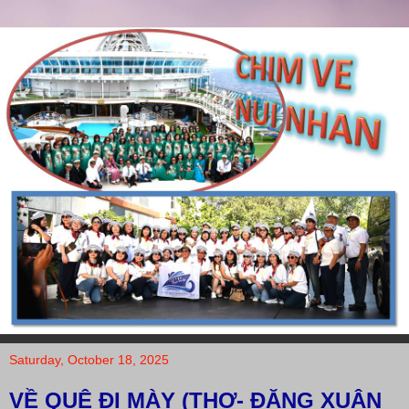
Saturday, October 18, 2025
VỀ QUÊ ĐI MÀY (THƠ- ĐẶNG XUÂN