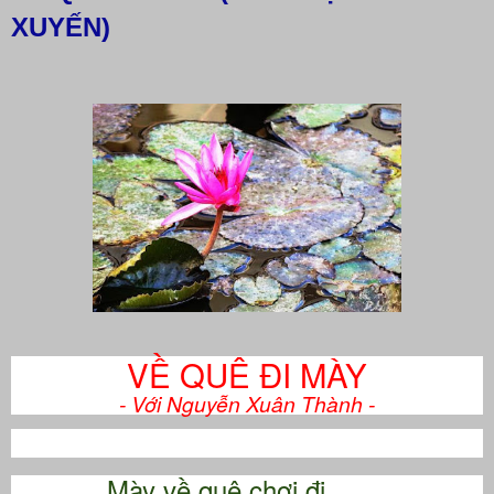
XUYẾN)
VỀ QUÊ ĐI MÀY
- Với Nguyễn Xuân Thành -
Mày về quê chơi đi