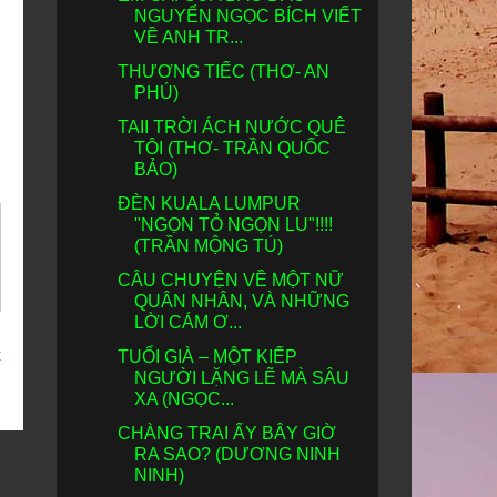
NGUYỂN NGỌC BÍCH VIẾT
VỀ ANH TR...
THƯƠNG TIẾC (THƠ- AN
PHÚ)
TAII TRỜI ÁCH NƯỚC QUÊ
TÔI (THƠ- TRẦN QUỐC
BẢO)
ĐÈN KUALA LUMPUR
"NGỌN TỎ NGỌN LU"!!!!
(TRẦN MỘNG TÚ)
CÂU CHUYỆN VỀ MỘT NỮ
QUÂN NHÂN, VÀ NHỮNG
LỜI CÁM Ơ...
t
TUỔI GIÀ – MỘT KIẾP
NGƯỜI LẶNG LẼ MÀ SÂU
XA (NGỌC...
CHÀNG TRAI ẤY BÂY GIỜ
RA SAO? (DƯƠNG NINH
NINH)