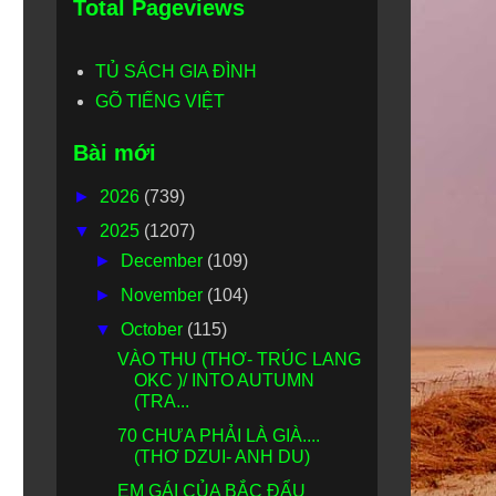
Total Pageviews
TỦ SÁCH GIA ĐÌNH
GÕ TIẾNG VIỆT
Bài mới
►
2026
(739)
▼
2025
(1207)
►
December
(109)
►
November
(104)
▼
October
(115)
VÀO THU (THƠ- TRÚC LANG
OKC )/ INTO AUTUMN
(TRA...
70 CHƯA PHẢI LÀ GIÀ....
(THƠ DZUI- ANH DU)
EM GÁI CỦA BẮC ĐẨU