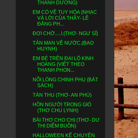
THANH DƯƠNG)
EM CÓ VỀ TUY HÒA (NHẠC
VÀ LỜI CỦA THẦY- LÊ
ĐẰNG PH...
ĐỢI CHỜ.....!.(THƠ- NGƯ SĨ)
TẢN MẠN VỀ NƯỚC.(BAO
HUYNH)
EM BÉ TRÊN ĐẠI LỘ KINH
HOÀNG (VIẾT THEO
THANH PHON...
NỖI LÒNG CHINH PHỤ (BÁT
SÁCH)
TÀN THU (THƠ- AN PHÚ)
HỒN NGƯỜI TRONG GIÓ
(THƠ CHU LYNH)
BÀI THƠ CHO CHỊ (THƠ- DƯ
THỊ DIỄM BUỒN)
HALLOWEEN KỂ CHUYỆN