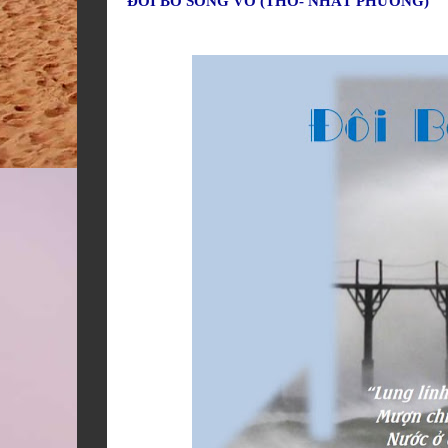
ĐÔI BỜ SÓNG VỖ (THƠ- NHẤT PHƯƠNG)