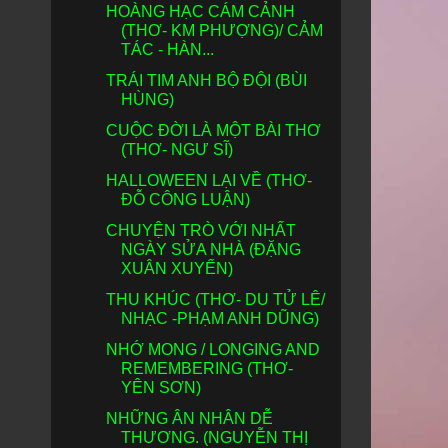
HOÀNG HẠC CÁM CẢNH
(THƠ- KM PHƯỢNG)/ CẢM
TÁC - HÀN...
TRÁI TIM ANH BỘ ĐỘI (BÙI
HÙNG)
CUỘC ĐỜI LÀ MỘT BÀI THƠ
(THƠ- NGƯ SĨ)
HALLOWEEN LẠI VỀ (THƠ-
ĐỖ CÔNG LUẬN)
CHUYỆN TRÒ VỚI NHẤT
NGÀY SỬA NHÀ (ĐẶNG
XUÂN XUYẾN)
THU KHÚC (THƠ- DU TỬ LÊ/
NHẠC -PHẠM ANH DŨNG)
NHỚ MONG / LONGING AND
REMEMBERING (THƠ-
YÊN SƠN)
NHỮNG ÂN NHÂN DỄ
THƯƠNG. (NGUYỄN THỊ