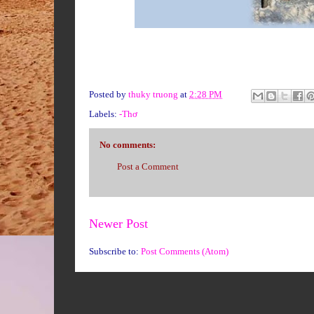
Posted by
thuky truong
at
2:28 PM
Labels:
-Thơ
No comments:
Post a Comment
Newer Post
Subscribe to:
Post Comments (Atom)