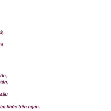
ớ,
ôi
uồn,
tàn.
 sầu
im khóc trên ngàn,