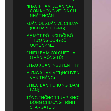
NHẠC PHẨM "XUÂN NÀY
CON KHÔNG VỀ" ĐÃ CỨU
NHẬT NGÂN...
XUÂN ƠI, XUÂN VỀ CHƯA?
(NGÔ MINH HẰNG)
MẸ MỘT ĐỜI NÓI DỐI BỞI
THƯƠNG CON (ĐỖ
QUYÊN)/ M...
CHIỀU BA MƯƠI QUÉT LÁ
(TRẦN MỘNG TÚ)
CHÀO XUÂN (NGUYỄN THỴ)
MỪNG XUÂN MỚI (NGUYỄN
VẠN THẮNG)
CHIẾC BÁNH CHƯNG (ĐÀM
LAN)
TỔNG THỐNG TRUMP KHỞI
ĐỘNG CHƯƠNG TRÌNH
STARGATE 5...