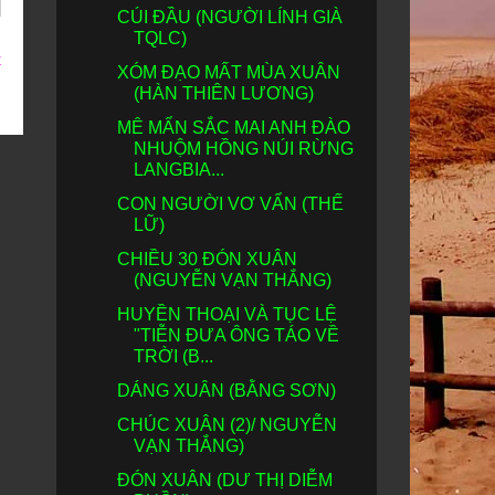
CÚI ĐẦU (NGƯỜI LÍNH GIÀ
TQLC)
t
XÓM ĐẠO MẤT MÙA XUÂN
(HÀN THIÊN LƯƠNG)
MÊ MẨN SẮC MAI ANH ĐÀO
NHUỘM HỒNG NÚI RỪNG
LANGBIA...
CON NGƯỜI VƠ VẨN (THẾ
LỮ)
CHIỀU 30 ĐÓN XUÂN
(NGUYỄN VẠN THẮNG)
HUYỀN THOẠI VÀ TỤC LỆ
"TIỄN ĐƯA ÔNG TÁO VỀ
TRỜI (B...
DÁNG XUÂN (BẰNG SƠN)
CHÚC XUÂN (2)/ NGUYỄN
VẠN THẮNG)
ĐÓN XUÂN (DƯ THỊ DIỄM