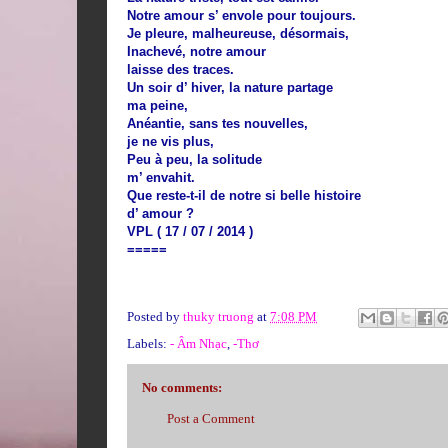
Notre amour s’ envole pour toujours.
Je pleure, malheureuse, désormais,
Inachevé, notre amour
laisse des traces.
Un soir d’ hiver, la nature partage
ma peine,
Anéantie, sans tes nouvelles,
je ne vis plus,
Peu à peu, la solitude
m’ envahit.
Que reste-t-il de notre si belle histoire
d’ amour ?
VPL ( 17 / 07 / 2014 )
=====
Posted by
thuky truong
at
7:08 PM
Labels:
- Âm Nhạc
,
-Thơ
No comments:
Post a Comment