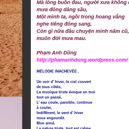
Mà lòng buồn đau, người xưa không 
mưa đông dâng sầu,
Một mình ta, ngồi trong hoang vắng
nghe tiếng đông sang,
Còn gì nữa đâu chuyện mình năm cũ
muôn đời mưa mau.
Phạm Anh Dũng
http://phamanhdung.wordpress.
com/
MÉLODIE INACHEVÉE .
Un soir d’ hiver, le ciel couvert
de tous côtés,
La musique triste évoque en moi
tout un passé,
L’ eau coule, paisible, continue
à couler,
Indifférent, le vent d’ hiver
nous engourdit.
Mon aimé,
La nature triste, tout est calme.