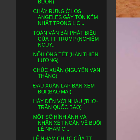
BUỒN)
CHÁY RỪNG Ở LOS
ANGELES GÂY TỐN KÉM
NHẤT TRONG LỊC...
TOÀN VĂN BÀI PHÁT BIỂU
CỦA TT. TRUMP (NGHIÊM
NGUY...
NỖI LÒNG TẾT (HÀN THIÊN
LƯƠNG)
CHÚC XUÂN (NGUYỄN VẠN
THẮNG)
ĐẦU XUÂN LẬP BÀN XEM
BÓI (BÁO MAI)
HÃY ĐẾN VỚI NHAU (THƠ-
TRẦN QUỐC BẢO)
MỘT SỐ HÌNH ẢNH VÀ
NHẬN XÉT NGẮN VỀ BUỔI
LỄ NHẬM C...
LỄ NHẬM CHỨC CỦA TT.