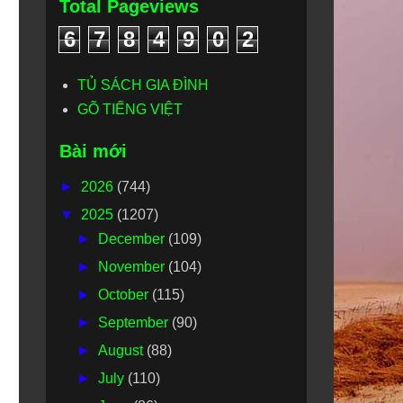
Total Pageviews
6
7
8
4
9
0
2
TỦ SÁCH GIA ĐÌNH
GÕ TIẾNG VIỆT
Bài mới
►
2026
(744)
▼
2025
(1207)
►
December
(109)
►
November
(104)
►
October
(115)
►
September
(90)
►
August
(88)
►
July
(110)