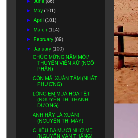
►
June
(86)
►
May
(101)
►
April
(101)
►
March
(114)
►
February
(89)
▼
January
(100)
CHÚC MỪNG NĂM MỚI/
THUYỀN VIỄN XỨ (NGÔ
PHẤN)
CÒN MÃI XUÂN TÂM (NHẤT
PHƯƠNG)
LÒNG EM MUÀ HOA TẾT.
(NGUYỄN THỊ THANH
DƯƠNG)
ANH HÃY LÀ XUÂN!
(NGUYỄN THỊ MÂY)
CHIỀU BA MƯƠI NHỚ MẸ
(NGUYỄN VẠN THẮNG)