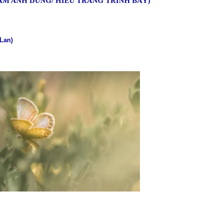
ẠM ANH DŨNG/ HIẾU TRANG TRÌNH BÀY)
 Lan)