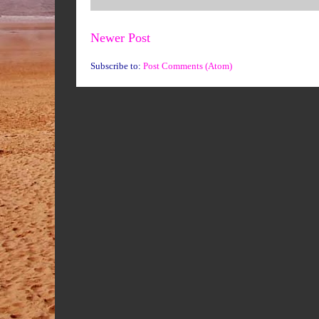
Newer Post
Subscribe to:
Post Comments (Atom)