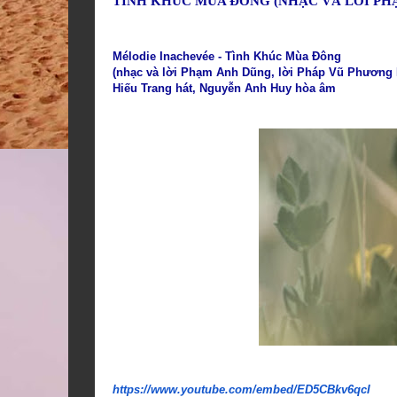
TÌNH KHÚC MÙA ĐÔNG (NHẠC VÀ LỜI PH
Mélodie Inachevée - Tình Khúc Mùa Đông
(nhạc và lời Phạm Anh Dũng, lời Pháp Vũ Phương
Hiếu Trang hát, Nguyễn Anh Huy hòa âm
https://www.youtube.com/embed/
ED5CBkv6qcI