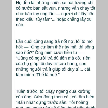
Họ đều lái những chiếc xe nát tưởng chỉ
có nước bán sắt vụn, nhưng vẫn chạy tốt
nhờ bàn tay ông lão — người chỉ lấy tiền
theo kiểu "tùy tâm"... hoặc chẳng lấy xu
nào.
Lần cuối cùng sang trả nốt nợ, tôi tò mò
hỏi: — "Ông cứ làm thế này mãi thì sống
sao nổi?" Ông mỉm cười hiền từ: —
"Cũng có người trả đủ tiền mà cô. Tiền
của họ giúp tôi duy trì cửa hàng, còn
những người trả ít giúp tôi duy trì... cái
tâm mình. Thế là huề."
Tuần trước, tôi chạy ngang qua xưởng
của ông. Cửa đóng then cài, có tấm biển
"Bán nhà" dựng trước sân. Tôi hoảng
quá, gọi ngay vào số điện thoại trên danh