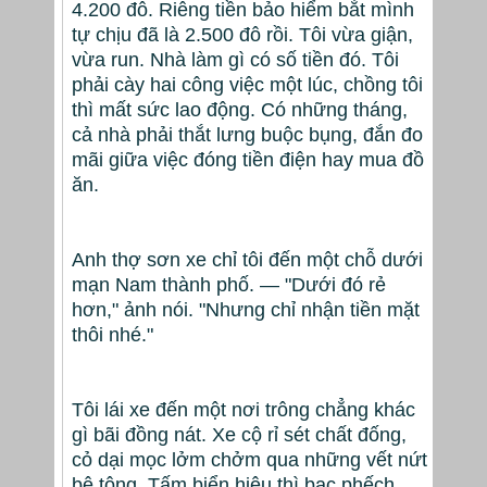
4.200 đô. Riêng tiền bảo hiểm bắt mình
tự chịu đã là 2.500 đô rồi. Tôi vừa giận,
vừa run. Nhà làm gì có số tiền đó. Tôi
phải cày hai công việc một lúc, chồng tôi
thì mất sức lao động. Có những tháng,
cả nhà phải thắt lưng buộc bụng, đắn đo
mãi giữa việc đóng tiền điện hay mua đồ
ăn.
Anh thợ sơn xe chỉ tôi đến một chỗ dưới
mạn Nam thành phố. — "Dưới đó rẻ
hơn," ảnh nói. "Nhưng chỉ nhận tiền mặt
thôi nhé."
Tôi lái xe đến một nơi trông chẳng khác
gì bãi đồng nát. Xe cộ rỉ sét chất đống,
cỏ dại mọc lởm chởm qua những vết nứt
bê tông. Tấm biển hiệu thì bạc phếch,