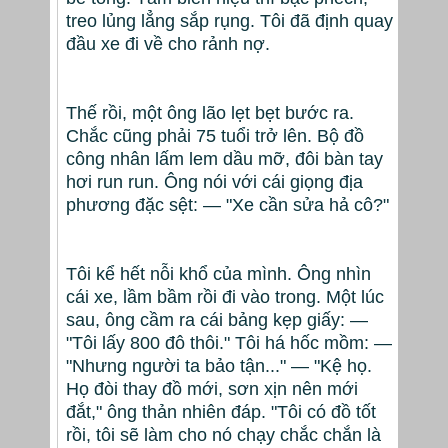
treo lủng lẳng sắp rụng. Tôi đã định quay
đầu xe đi về cho rảnh nợ.
Thế rồi, một ông lão lẹt bẹt bước ra.
Chắc cũng phải 75 tuổi trở lên. Bộ đồ
công nhân lấm lem dầu mỡ, đôi bàn tay
hơi run run. Ông nói với cái giọng địa
phương đặc sệt: — "Xe cần sửa hả cô?"
Tôi kể hết nỗi khổ của mình. Ông nhìn
cái xe, lầm bầm rồi đi vào trong. Một lúc
sau, ông cầm ra cái bảng kẹp giấy: —
"Tôi lấy 800 đô thôi." Tôi há hốc mồm: —
"Nhưng người ta bảo tận..." — "Kệ họ.
Họ đòi thay đồ mới, sơn xịn nên mới
đắt," ông thản nhiên đáp. "Tôi có đồ tốt
rồi, tôi sẽ làm cho nó chạy chắc chắn là