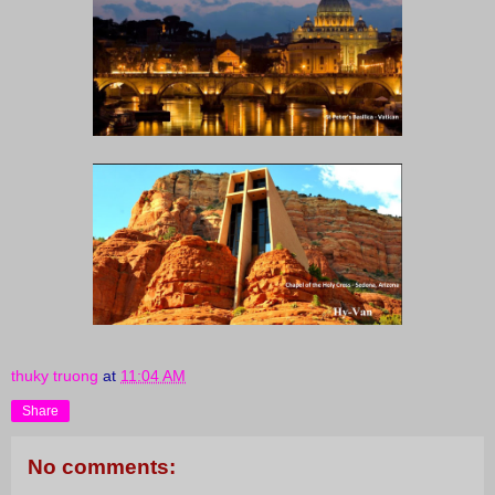
thuky truong
at
11:04 AM
Share
No comments: