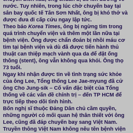
nước. Tuy nhiên, trong lúc chờ chuyến bay tại
sân bay quốc tế Tân Sơn Nhất, ông bị khó thở và
được đưa đi cấp cứu ngay lập tức.
Theo báo
Korea Times
, ông bị ngừng tim trong
quá trình chuyển viện và thêm một lần nữa tại
bệnh viện. Ông được chẩn đoán bị nhồi máu cơ
tim tại bệnh viện và dù đã được tiến hành thủ
thuật can thiệp mạch vành qua da để đặt ống
thông (stent), ông vẫn không qua khỏi. Ông thọ
73 tuổi.
Ngay khi nhận được tin về tình trạng sức khỏe
của ông Lee, Tổng thống Lee Jae-myung đã cử
ông Cho Jung-sik – Cố vấn đặc biệt của Tổng
thống về các vấn đề chính trị – đến TP HCM để
trực tiếp theo dõi tình hình.
Bốn nghị sĩ thuộc Đảng Dân chủ cầm quyền,
những người có mối quan hệ thân thiết với ông
Lee, cũng đã đáp chuyến bay sang Việt Nam.
Truyền thông Việt Nam không nêu tên bệnh viện