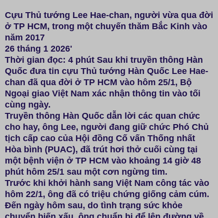
Cựu Thủ tướng Lee Hae-chan, người vừa qua đời
ở TP HCM, trong một chuyến thăm Bắc Kinh vào
năm 2017
26 tháng 1 2026'
Thời gian đọc: 4 phút
Sau khi truyền thông Hàn
Quốc đưa tin cựu Thủ tướng Hàn Quốc Lee Hae-
chan đã qua đời ở TP HCM vào hôm 25/1, Bộ
Ngoại giao Việt Nam xác nhận thông tin vào tối
cùng ngày.
Truyền thông Hàn Quốc dẫn lời các quan chức
cho hay, ông Lee, người đang giữ chức Phó Chủ
tịch cấp cao của Hội đồng Cố vấn Thống nhất
Hòa bình (PUAC), đã trút hơi thở cuối cùng tại
một bệnh viện ở TP HCM vào khoảng 14 giờ 48
phút hôm 25/1 sau một cơn ngừng tim.
Trước khi khởi hành sang Việt Nam công tác vào
hôm 22/1, ông đã có triệu chứng giống cảm cúm.
Đến ngày hôm sau, do tình trạng sức khỏe
chuyển biến xấu, ông chuẩn bị để lên đường về