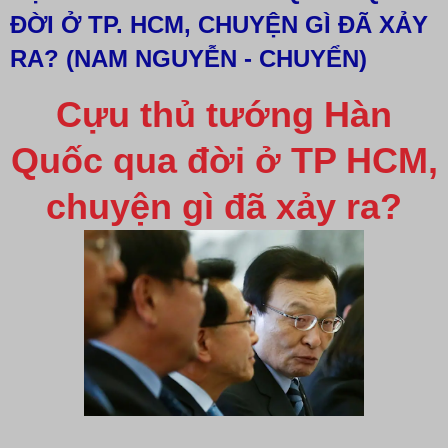
ĐỜI Ở TP. HCM, CHUYỆN GÌ ĐÃ XẢY
RA? (NAM NGUYỄN - CHUYỂN)
Cựu thủ tướng Hàn
Quốc qua đời ở TP HCM,
chuyện gì đã xảy ra?