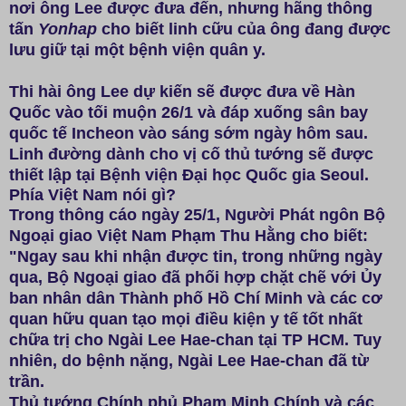
nơi ông Lee được đưa đến, nhưng hãng thông
tấn
Yonhap
cho biết linh cữu của ông đang được
lưu giữ tại một bệnh viện quân y.
Thi hài ông Lee dự kiến sẽ được đưa về Hàn
Quốc vào tối muộn 26/1 và đáp xuống sân bay
quốc tế Incheon vào sáng sớm ngày hôm sau.
Linh đường dành cho vị cố thủ tướng sẽ được
thiết lập tại Bệnh viện Đại học Quốc gia Seoul.
Phía Việt Nam nói gì?
Trong thông cáo ngày 25/1, Người Phát ngôn Bộ
Ngoại giao Việt Nam Phạm Thu Hằng cho biết:
"Ngay sau khi nhận được tin, trong những ngày
qua, Bộ Ngoại giao đã phối hợp chặt chẽ với Ủy
ban nhân dân Thành phố Hồ Chí Minh và các cơ
quan hữu quan tạo mọi điều kiện y tế tốt nhất
chữa trị cho Ngài Lee Hae-chan tại TP HCM. Tuy
nhiên, do bệnh nặng, Ngài Lee Hae-chan đã từ
trần.
Thủ tướng Chính phủ Phạm Minh Chính và các