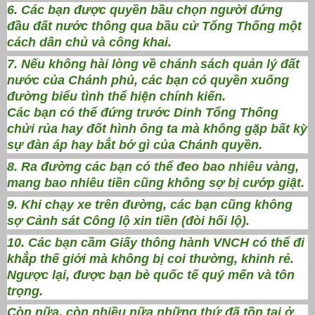
6. Các bạn được quyền bầu chọn người đứng
đầu đất nước thông qua bầu cử Tổng Thống một
cách dân chủ và công khai.
7. Nếu không hài lòng về chánh sách quản lý đất
nước của Chánh phủ, các bạn có quyền xuống
đường biểu tình thể hiện chính kiến.
Các bạn có thể đứng trước Dinh Tổng Thống
chửi rủa hay đốt hình ông ta mà không gặp bất kỳ
sự đàn áp hay bắt bớ gì của Chánh quyền.
8. Ra đường các bạn có thể đeo bao nhiêu vàng,
mang bao nhiêu tiền cũng không sợ bị cướp giật.
9. Khi chạy xe trên đường, các bạn cũng không
sợ Cảnh sát Công lộ xin tiền (đòi hối lộ).
10. Các bạn cầm Giấy thông hành VNCH có thể đi
khắp thế giới mà không bị coi thường, khinh rẻ.
Ngược lại, được bạn bè quốc tế quý mến và tôn
trọng.
Còn nữa, còn nhiều nữa những thứ đã tồn tại ở