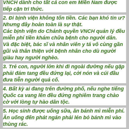
VNCH dành cho tất cả con em Miền Nam được
tiếp cận tri thức.
2. Đi bịnh viện không tốn tiền. Các bạn khó tin ư?
Nhưng đây hoàn toàn là sự thật.
Các bịnh viện do Chánh quyền VNCH quản lý đều
miễn phí tiền khám chữa bệnh cho người dân.
Và đặc biệt, bác sĩ và nhân viên y tá vô cùng gần
gũi và thân thiện với bệnh nhân cho dù người
giàu hay người nghèo.
3. Trẻ con, người lớn khi đi ngoài đường nếu gặp
phải đám tang đều đứng lại, cởi nón và cúi đầu
đưa tiễn người quá cố.
4. Bất kỳ ai đang trên đường phố, nếu nghe tiếng
Quốc ca vang lên đều đứng nghiêm trang chào
cờ với lòng tự hào dân tộc.
5. Học sinh được uống sữa, ăn bánh mì miễn phí.
Ăn uống đến phát ngán phải lén bỏ bánh mì vào
thùng rác.