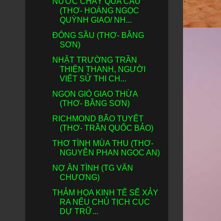
NƯỚC CHẢY QUA CẦU
(THƠ- HOÀNG NGỌC
QUỲNH GIAO/ NH...
ĐÔNG SẦU (THƠ- BẰNG
SƠN)
NHẬT TRƯỜNG TRẦN
THIỆN THANH, NGƯỜI
VIẾT SỬ THI CH...
NGỌN GIÓ GIAO THỪA
(THƠ- BẰNG SƠN)
RICHMOND BÃO TUYẾT
(THƠ- TRẦN QUỐC BẢO)
THƠ TÌNH MÙA THU (THƠ-
NGUYỄN PHAN NGỌC AN)
NỢ ÂN TÌNH (TG VĂN
CHƯƠNG)
THẢM HỌA KINH TẾ SẼ XẢY
RA NẾU CHỦ TỊCH CỤC
DỰ TRỮ...