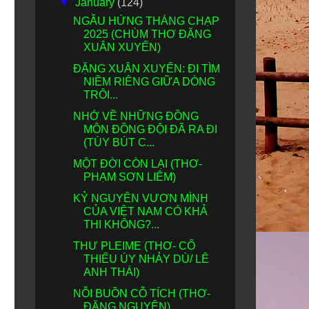
▼
January
(124)
NGẪU HỨNG THÁNG CHẠP
2025 (CHÙM THƠ ĐẶNG
XUÂN XUYẾN)
ĐẶNG XUÂN XUYẾN: ĐI TÌM
NIỀM RIÊNG GIỮA DÒNG
TRÔI...
NHỚ VỀ NHỮNG ĐỒNG
MÔN ĐỒNG ĐỘI ĐÃ RA ĐI
(TÙY BÚT C...
MỘT ĐỜI CÒN LẠI (THƠ-
PHẠM SƠN LIÊM)
KỶ NGUYÊN VƯƠN MÌNH
CỦA VIỆT NAM CÓ KHẢ
THI KHÔNG?...
THƯ PLEIME (THƠ- CỐ
THIẾU ÚY NHẢY DÙ/ LÊ
ANH THÁI)
NỖI BUỒN CỖ TÍCH (THƠ-
ĐĂNG NGUYÊN)