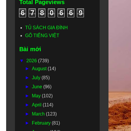
Total Pageviews
m
6
7
8
0
6
6
9
TỦ SÁCH GIA ĐÌNH
GÕ TIẾNG VIỆT
Bài mới
▼
2026
(739)
►
August
(14)
►
July
(85)
►
June
(96)
►
May
(102)
►
April
(114)
►
March
(123)
►
February
(81)