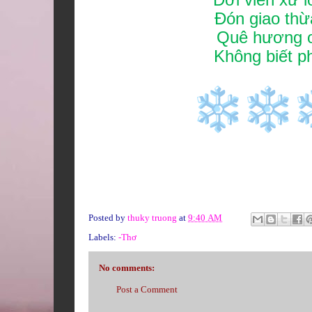
Đón giao thừ
Quê hương ơ
Không biết p
Bằ
Posted by
thuky truong
at
9:40 AM
Labels:
-Thơ
No comments:
Post a Comment