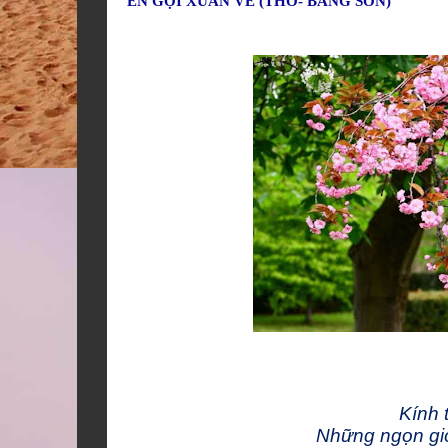
ÉN GỌI XUÂN VỀ (THƠ- BẰNG SƠN)
Kính 
Những ngọn gió