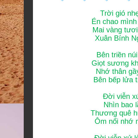
Trời gió nh
Én chao mình
Mai vàng tươ
Xuân Bính Ng
Bên triền n
Giọt sương kh
Nhớ thân gầ
Bên bếp lửa 
Đời viễn x
Nhìn bao l
Thương quê hư
Ôm nổi nhớ 
Đời viễn xứ 