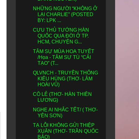
NHỮNG NGƯỜI “KHÔNG Ở
LẠI CHARLIE” (POSTED
BY: LPK ...
CỰU THỦ TƯỚNG HÀN
QUỐC QUA ĐỜI Ở TP.
HCM, CHUYỆN G...
TÂM SỰ MÙA HOA TUYẾT
/Họa - TÂM SỰ TÙ “CẢI
TẠO” (T...
QLVNCH - TRUYỀN THỐNG
KIÊU HÙNG (THƠ- LÂM
HOÀI VŨ)
CÔ LẺ (THƠ- HÀN THIÊN
LƯƠNG)
NGHE AI NHẮC TẾT/ ( THƠ-
YÊN SƠN)
TẠ LỖI KHÔNG GỬI THIỆP
XUÂN (THƠ- TRẦN QUỐC
BẢO)