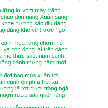
ẹ lững lơ vòm mây trắng
 chào đón nắng Xuân sang
i khoe hương sắc dịu dàng
ọ đang khẽ về trước ngõ
úi cánh hoa rừng chớm nở
uya còn đọng lại trên cành
y mẹ thức suốt năm canh
trông bánh mừng năm mới
ứ đợi bao mùa xuân tới
ần cánh én phía trời xa
ơng lệ rớt dưới trăng ngà
muợn rượu sầu quên lãng
lòng ngỗn ngang tâm trạng