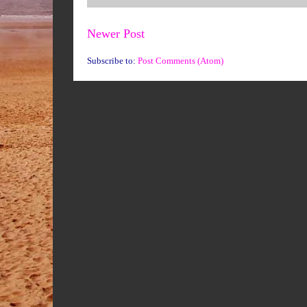
Newer Post
Subscribe to:
Post Comments (Atom)