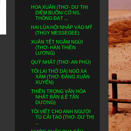
HOA XUÂN (THƠ- DƯ THỊ
DIỄM BUỒN/ CỐ NS.
t
THÔNG ĐẠT ...
HAI LÚA HỘI NHẬP VÀO MỸ
(THÚY MESSEGEE)
XUÂN TẾT NGẬM NGÙI
(THƠ- HÀN THIÊN
LƯƠNG)
QUÝ NHẤT (THƠ- AN PHÚ)
TÔI LẠI THỞ DÀI NGÓ XA
XĂM (THƠ- ĐẶNG XUÂN
XUYẾN)
THIỀN TRONG VĂN HÓA
NHẬT BẢN (LÊ TẤN
DƯƠNG)
TÔI VIẾT CHO ANH NGƯỜI
TÙ CẢI TẠO (THƠ- DƯ THỊ
...