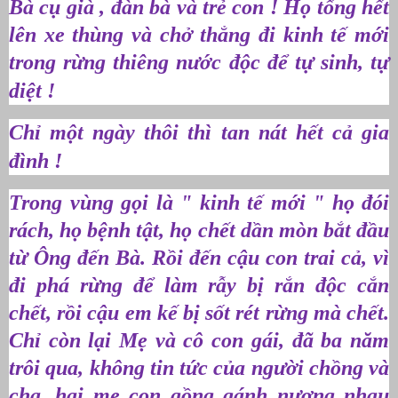
Bà cụ già , đàn bà và trẻ con ! Họ tống hết
lên xe thùng và chở thẳng đi kinh tế mới
trong rừng thiêng nước độc để tự sinh, tự
diệt !
Chỉ một ngày thôi thì tan nát hết cả gia
đình !
Trong vùng gọi là " kinh tế mới " họ đói
rách, họ bệnh tật, họ chết dần mòn bắt đầu
từ Ông đến Bà. Rồi đến cậu con trai cả, vì
đi phá rừng để làm rẫy bị rắn độc cắn
chết, rồi cậu em kế bị sốt rét rừng mà chết.
Chỉ còn lại Mẹ và cô con gái, đã ba năm
trôi qua, không tin tức của người chồng và
cha, hai mẹ con gồng gánh nương nhau