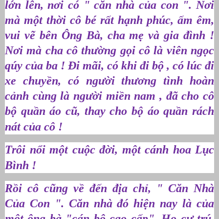
lớn lên, nơi có " căn nhà của con ". Nơi
mà một thời cô bé rất hạnh phúc, ấm êm,
vui vẽ bên Ông Bà, cha mẹ và gia đình !
Nơi mà cha cô thường gọi cô là viên ngọc
qúy của ba ! Đi mãi, có khi đi bộ , có lúc đi
xe chuyền, có người thương tình hoàn
cảnh cùng là người miền nam , đã cho cô
bộ quần áo cũ, thay cho bộ áo quần rách
nát của cô !
Trôi nổi một cuộc đời, một cánh hoa Lục
Bình !
Rồi cô cũng về đến địa chỉ, " Căn Nhà
Của Con ". Căn nhà đó hiện nay là của
một ông bà "cán bộ cao cấp". Họ cư trú,