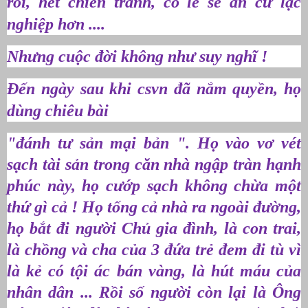
rồi, hết chiến tranh, có lẽ sẽ an cư lạc
nghiệp hơn ....
Nhưng cuộc đời không như suy nghĩ !
Đến ngày sau khi csvn đã nắm quyền, họ
dùng chiêu bài
"đánh tư sản mại bản ". Họ vào vơ vét
sạch tài sản trong căn nhà ngập tràn hạnh
phúc này, họ cướp sạch không chừa một
thứ gì cả ! Họ tống cả nhà ra ngoài đường,
họ bắt đi người Chủ gia đình, là con trai,
là chồng và cha của 3 đứa trẻ đem đi tù vì
là kẻ có tội ác bán vàng, là hút máu của
nhân dân ... Rồi số người còn lại là Ông