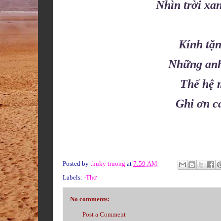
Nhìn trời xa
Kính tặn
Những anh
Thế hệ 
Ghi ơn c
Posted by
thuky truong
at
7:59 AM
Labels:
-Thơ
No comments:
Post a Comment