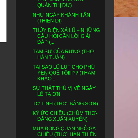
QUÁN THỊ DƯ)
NHƯ NGÀY KHÁNH TẬN
t
(THIÊN DI)
THỦY ĐIỆN XẢ LŨ – NHỮNG
CÂU HỎI CẦN LỜI GIẢI
ĐÁP (...
TÂM SỰ CỦA RỪNG (THƠ-
HÀN TUÂN)
TẠI SAO LŨ LỤT CHO PHÚ
YÊN QUÊ TÔI!!!?? (THAM
KHẢO...
SỰ THẬT THÚ VỊ VỀ NGÀY
LỄ TẠ ƠN
TƠ TÌNH (THƠ- BẰNG SƠN)
KÝ ỨC CHIỀU (CHÙM THƠ-
ĐẶNG XUÂN XUYẾN)
MÙA ĐÔNG QUÁN NHỎ GA
CHIỀU (THƠ- HÀN THIÊN