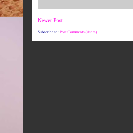
Newer Post
Subscribe to:
Post Comments (Atom)