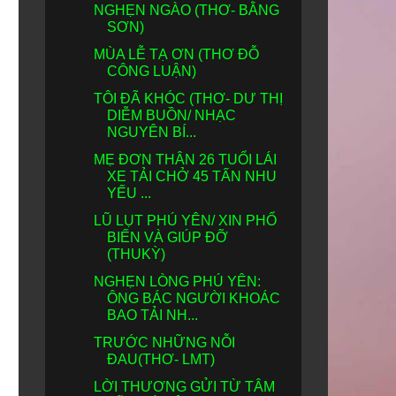
NGHẸN NGÀO (THƠ- BẰNG
SƠN)
MÙA LỄ TẠ ƠN (THƠ ĐỖ
CÔNG LUẬN)
TÔI ĐÃ KHÓC (THƠ- DƯ THỊ
DIỄM BUỒN/ NHẠC
NGUYÊN BÍ...
MẸ ĐƠN THÂN 26 TUỔI LÁI
XE TẢI CHỞ 45 TẤN NHU
YẾU ...
LŨ LỤT PHÚ YÊN/ XIN PHỔ
BIẾN VÀ GIÚP ĐỠ
(THUKỲ)
NGHẸN LÒNG PHÚ YÊN:
ÔNG BÁC NGƯỜI KHOÁC
BAO TẢI NH...
TRƯỚC NHỮNG NỖI
ĐAU(THƠ- LMT)
LỜI THƯƠNG GỬI TỪ TÂM