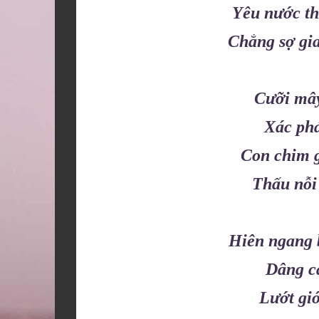
Yêu nước th
Chẳng sợ gi
Cưỡi mây
Xác phá
Con chim g
Thấu nỗi 
Hiên ngang 
Dâng cả
Lướt gió