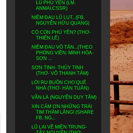
LŨ PHÚ YÊN (LM.
ANMAI,CSSR)
NIỀM ĐAU LŨ LỤT...(FB.
NGUYỄN HỮU QUANG)
CÓ CÒN PHÚ YÊN? (THƠ-
THIÊN LÊ)
NIỀM ĐAU VÔ TẬN...(THEO
PHÓNG VIÊN: MINH HÒA-
SƠN ...
SƠN TINH- THỦY TINH
(THƠ- VÕ THANH TÂM)
LỜI RU BUỒN CHO QUÊ
NHÀ (THƠ- HÀN TUÂN)
VẪN LÀ (NGUYỄN DUY TẨM)
XIN CẢM ƠN NHỮNG TRÁI
TIM THẦM LẶNG! (SHARE
FB. NG...
LŨ LẠI VỀ MIỀN TRUNG-
TÂY NGUYÊN (THƠ-