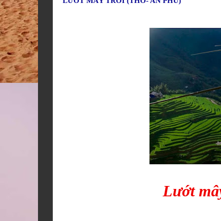
LƯỚT MÂY TRỜI (THƠ- AN PHÚ)
Lướt mây