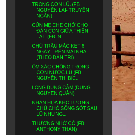
TRONG CƠN LŨ. (FB
NGUYÊN LAI- TRUYỆN
NGẮN)
CÚN MẸ CHE CHỞ CHO
ĐÀN CON GIỮA THIÊN
TAI...(FB. N...
CHÚ TRÂU MẮC KẸT 6
NGÀY TRÊN MÁI NHÀ
(THEO DÂN TRÍ)
ÔM XÁC CHỒNG TRONG
CƠN NƯỚC LŨ (FB.
NGUYỄN THỊ BÍC...
LÒNG DŨNG CẢM (DUNG
NGUYEN QUÂN)
NHÂN HỌA KHÓ LƯỜNG -
CHÚ CHÓ SỐNG SÓT SAU
LŨ NHƯNG...
THƯƠNG NHỚ CÔ (FB.
ANTHONY THAN)