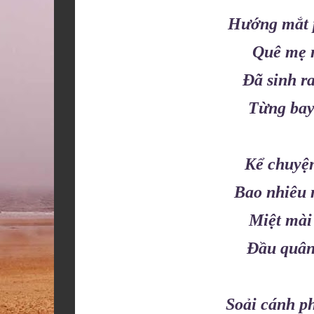
Hướng mắt p
Quê mẹ 
Đã sinh ra
Từng bay 
Kể chuyện
Bao nhiêu 
Miệt mài
Đầu quân
Soải cánh p