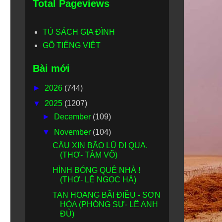
Total Pageviews
TỦ SÁCH GIA ĐÌNH
GÕ TIẾNG VIỆT
Bài mới
►
2026
(744)
▼
2025
(1207)
►
December
(109)
▼
November
(104)
CẦU XIN BÃO LŨ ĐI QUA.
(THƠ- TÂM VÕ)
HÌNH BÓNG QUÊ NHÀ !
(THƠ- LÊ NGỌC HÀ)
TAN HOANG BÃI ĐIỀU - SƠN
HÒA (PHÓNG SỰ- LÊ ANH
ĐỦ)