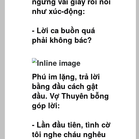
ngừng vài giây rồi nói
như xúc-động:
- Lời ca buồn quá
phải không bác?
Phú im lặng, trả lời
bằng đầu cách gật
đầu. Vợ Thuyên bỗng
góp lời:
- Lần đầu tiên, tình cờ
tôi nghe cháu nghêu