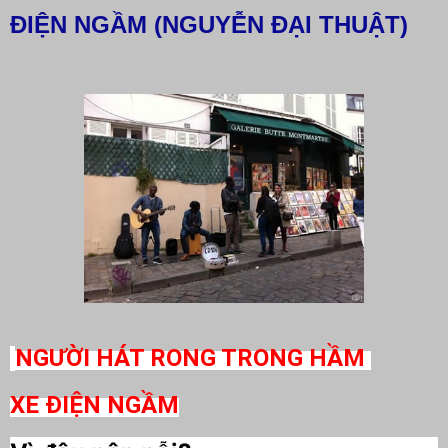
ĐIỆN NGẦM (NGUYỄN ĐẠI THUẬT)
NGƯỜI HÁT RONG TRONG HẦM
XE ĐIỆN NGẦM