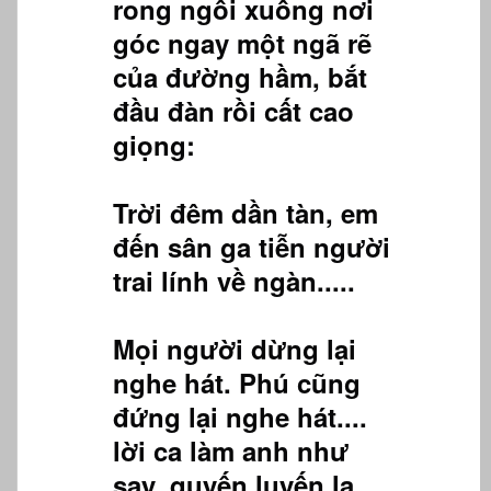
rong ngồi xuống nơi
góc ngay một ngã rẽ
của đường hầm, bắt
đầu đàn rồi cất cao
giọng:
Trời đêm dần tàn, em
đến sân ga tiễn người
trai lính về ngàn.....
Mọi người dừng lại
nghe hát. Phú cũng
đứng lại nghe hát....
lời ca làm anh như
say, quyến luyến lạ