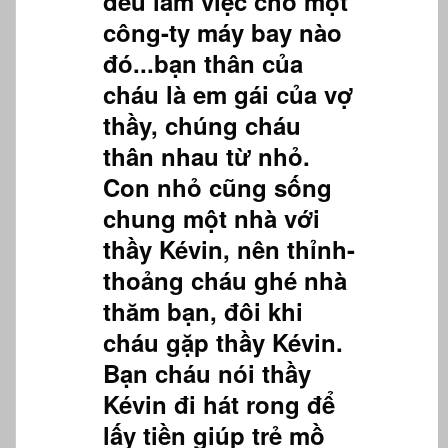
đều làm việc cho một
công-ty máy bay nào
đó...bạn thân của
cháu là em gái của vợ
thầy, chúng cháu
thân nhau từ nhỏ.
Con nhỏ cũng sống
chung một nhà với
thầy Kévin, nên thỉnh-
thoảng cháu ghé nhà
thăm bạn, đôi khi
cháu gặp thầy Kévin.
Bạn cháu nói thầy
Kévin đi hát rong để
lấy tiền giúp trẻ mồ