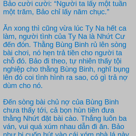
Bảo cười cười: “Người ta lấy một tuần
một trăm, Bảo chỉ lấy năm chục.”
Ăn xong thì cũng vừa lúc Ty Na hết ca
làm, người tình của Ty Na là Nhứt Cư
đến đón. Thằng Bùng Binh rủ lên sòng
bài chơi, nó hẹn trả tiền cho người ta
chỗ đó. Bảo đi theo, tự nhiên thấy tội
nghiệp cho thằng Bùng Binh, nghĩ bụng
lên đó coi tình hình ra sao, có gì trả nợ
dùm cho nó.
Đến sòng bài chủ nợ của Bùng Binh
chưa thấy tới, cả bọn hùn tiền đưa
thằng Nhứt đặt bài cào. Thắng luôn ba
ván, vui quá xúm nhau dẫn đi ăn. Bảo
như bị cuốn hút vào cái xóm nhà lá này,