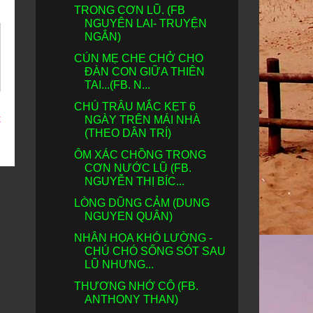
TRONG CƠN LŨ. (FB
NGUYÊN LAI- TRUYỆN
NGẮN)
CÚN MẸ CHE CHỞ CHO
ĐÀN CON GIỮA THIÊN
TAI...(FB. N...
CHÚ TRÂU MẮC KẸT 6
t
NGÀY TRÊN MÁI NHÀ
(THEO DÂN TRÍ)
ÔM XÁC CHỒNG TRONG
CƠN NƯỚC LŨ (FB.
NGUYỄN THỊ BÍC...
LÒNG DŨNG CẢM (DUNG
NGUYEN QUÂN)
NHÂN HỌA KHÓ LƯỜNG -
CHÚ CHÓ SỐNG SÓT SAU
LŨ NHƯNG...
THƯƠNG NHỚ CÔ (FB.
ANTHONY THAN)