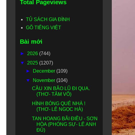
Total Pageviews
TỦ SÁCH GIA ĐÌNH
GÕ TIẾNG VIỆT
Bài mới
►
2026
(744)
▼
2025
(1207)
►
December
(109)
▼
November
(104)
CẦU XIN BÃO LŨ ĐI QUA.
(THƠ- TÂM VÕ)
HÌNH BÓNG QUÊ NHÀ !
(THƠ- LÊ NGỌC HÀ)
TAN HOANG BÃI ĐIỀU - SƠN
HÒA (PHÓNG SỰ- LÊ ANH
ĐỦ)