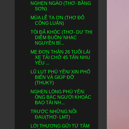
NGHẸN NGÀO (THƠ- BẰNG
SƠN)
MÙA LỄ TẠ ƠN (THƠ ĐỖ
CÔNG LUẬN)
TÔI ĐÃ KHÓC (THƠ- DƯ THỊ
DIỄM BUỒN/ NHẠC
NGUYÊN BÍ...
MẸ ĐƠN THÂN 26 TUỔI LÁI
XE TẢI CHỞ 45 TẤN NHU
YẾU ...
LŨ LỤT PHÚ YÊN/ XIN PHỔ
BIẾN VÀ GIÚP ĐỠ
(THUKỲ)
NGHẸN LÒNG PHÚ YÊN:
ÔNG BÁC NGƯỜI KHOÁC
BAO TẢI NH...
TRƯỚC NHỮNG NỖI
ĐAU(THƠ- LMT)
LỜI THƯƠNG GỬI TỪ TÂM