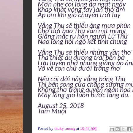
Mơn nhẹ cõi lòng dạ ngất ngây
Khao khát vòng tay làn thở ấm
Ấp ôm khi gió chuyển trời lay
Vắng Thu sẽ thiếu áng mưa phùn
Chờ đợi bao Thu vẫn mịt mùng
Giăng mắc ru hồn người Lữ Thứ
Nao lòng hội ngộ kết tình chung
Vắng Thu sẽ thiếu những vần thơ
Tha thiết du dương trải bến bờ
Lưu luyến nhớ nhung giăng ảo ản
Vỗ về con chữ dưới trăng mơ
Nếu cõi đời nầy vắng bóng Thu
Thì bên song cửa chẳng sương m
Không thơ trăng quyện ngàn hoa 
Mây lắng gió luồn bước lãng du.
August 25, 2018
Tam Muội
Posted by
thuky truong
at
10:47 AM