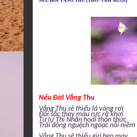
NẾU ĐỜI VẮNG THU (THƠ- TAM MUỘI)
Nếu Đời Vắng Thu
Vắng Thu sẽ thiếu lá vàng rơi
Đổi sắc thay màu rực rỡ khơi
Tư lự Thi Nhân hoài thổn thức
Trải dòng nguệch ngoạc nỗi niềm 
Vắng Thu sẽ thiếu gió heo may