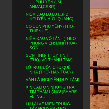
LŨ PHÚ YÊN (LM.
ANMAI,CSSR)
NIỀM ĐAU LŨ LỤT...(FB.
NGUYỄN HỮU QUANG)
CÓ CÒN PHÚ YÊN? (THƠ-
THIÊN LÊ)
NIỀM ĐAU VÔ TẬN...(THEO
PHÓNG VIÊN: MINH HÒA-
SƠN ...
SƠN TINH- THỦY TINH
(THƠ- VÕ THANH TÂM)
LỜI RU BUỒN CHO QUÊ
NHÀ (THƠ- HÀN TUÂN)
VẪN LÀ (NGUYỄN DUY TẨM)
XIN CẢM ƠN NHỮNG TRÁI
TIM THẦM LẶNG! (SHARE
FB. NG...
LŨ LẠI VỀ MIỀN TRUNG-
TÂY NGUYÊN (THƠ-