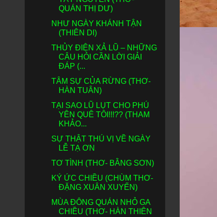
QUÁN THỊ DƯ)
NHƯ NGÀY KHÁNH TẬN
(THIÊN DI)
THỦY ĐIỆN XẢ LŨ – NHỮNG
CÂU HỎI CẦN LỜI GIẢI
ĐÁP (...
TÂM SỰ CỦA RỪNG (THƠ-
HÀN TUÂN)
TẠI SAO LŨ LỤT CHO PHÚ
YÊN QUÊ TÔI!!!?? (THAM
KHẢO...
SỰ THẬT THÚ VỊ VỀ NGÀY
LỄ TẠ ƠN
TƠ TÌNH (THƠ- BẰNG SƠN)
KÝ ỨC CHIỀU (CHÙM THƠ-
ĐẶNG XUÂN XUYẾN)
MÙA ĐÔNG QUÁN NHỎ GA
CHIỀU (THƠ- HÀN THIÊN