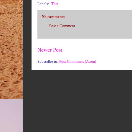
Labels:
-Thơ
No comments:
Post a Comment
Newer Post
Subscribe to:
Post Comments (Atom)