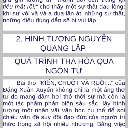
tiêu mất rồi!"
cho thấy một sự thật đau lòng:
khi sự vội vã và a dua lấn át, những sự thật,
những điều đúng đắn sẽ bị vùi lấp.
2. HÌNH TƯỢNG NGUYỄN
QUANG LẬP
QUÁ TRÌNH THA HÓA QUA
NGÔN TỪ
Bài thơ "KIẾN, CHUỘT VÀ RUỒI..." của
Đặng Xuân Xuyến không chỉ là một áng thơ
tự do mang đậm hơi thở thời sự mà còn là
một tác phẩm phản biện sâu sắc, lấy hình
tượng một nhân vật văn học cụ thể để soi
chiếu vấn đề suy đồi đạo đức của người trí
thức trong xã hội nhiễu nhương. Bằng việc