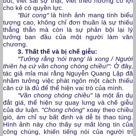
bút, viết sai sự thật, viết theo hướng có lợi
cho kẻ có quyền lực.
"Bút cong"
là hình ảnh mang tính biểu
tượng cao, không chỉ đơn thuần là sự thiếu
thẳng thắn mà còn là sự phản bội lại lý
tưởng ban đầu của một người làm văn
chương.
3. Thất thế và bị chế giễu:
"Tưởng rằng 'nói trạng' là xong / Người
thiên hạ cứ vần chong chóng chiều!":
Ở đây,
tác giả mỉa mai rằng Nguyễn Quang Lập đã
nhầm tưởng việc phát ngôn một cách thiếu
căn cứ là đủ để thể hiện vai trò của mình.
"Vần chong chóng chiều"
là một ẩn dụ
đắt giá, thể hiện sự quay lưng và chế giễu
của dư luận. "
Chong chóng
" xoay theo chiều
gió, ám chỉ sự bất định và dễ bị thao túng.
Hình ảnh này cho thấy sự mất lòng tin của
công chúng, khiến tiếng nói của người trí