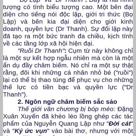
tượng có tính biểu tượng cao. Một bên đại
diện cho tiếng nói độc lập, giới tri thức (Bọ
Lập) và bên kia đại diện cho giới kinh
doanh, quyền lực (Dr Thanh). Sự đối lập này
đã tạo ra một bức tranh đa chiều, kịch tính
về các tầng lớp xã hội hiện đại.
"Ruồi Dr Thanh"
:
Cụm từ này không chỉ
là một sự kết hợp ngẫu nhiên mà còn là một
ẩn dụ đầy châm biếm. Nó chỉ ra một sự thật
rằng, đôi khi những cá nhân nhỏ bé ("ruồi")
lại có thể bị thao túng để phục vụ cho những
thế lực có tiền bạc và quyền lực ("Dr
Thanh").
2. Ngôn ngữ châm biếm sắc sảo
Thế giới văn chương bị bóp méo:
Đặng
Xuân Xuyến đã khéo léo lồng ghép các tác
phẩm của Nguyễn Quang Lập như "
Đời cát
"
và "
Ký ức vụn
" vào bài thơ, nhưng với một