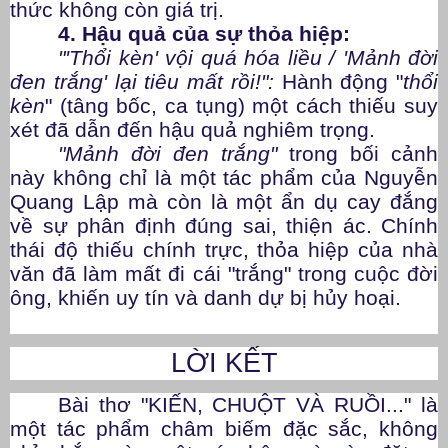
thức không còn giá trị.
4. Hậu quả của sự thỏa hiệp:
"'Thổi kèn' vội quá hóa liều / 'Mảnh đời
đen trắng' lại tiêu mất rồi!":
Hành động "
thổi
kèn
" (tâng bốc, ca tụng) một cách thiếu suy
xét đã dẫn đến hậu quả nghiêm trọng.
"Mảnh đời đen trắng"
trong bối cảnh
này không chỉ là một tác phẩm của Nguyễn
Quang Lập mà còn là một ẩn dụ cay đắng
về sự phân định đúng sai, thiện ác. Chính
thái độ thiếu chính trực, thỏa hiệp của nhà
văn đã làm mất đi cái "trắng" trong cuộc đời
ông, khiến uy tín và danh dự bị hủy hoại.
LỜI KẾT
Bài thơ "KIẾN, CHUỘT VÀ RUỒI..." là
một tác phẩm châm biếm đặc sắc, không