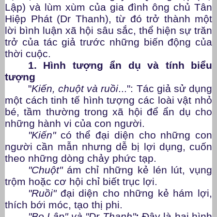
Lập) và lùm xùm của gia đình ông chủ Tân
Hiệp Phát (Dr Thanh), từ đó trở thành một
lời bình luận xã hội sâu sắc, thể hiện sự trăn
trở của tác giả trước những biến động của
thời cuộc.
1. Hình tượng ẩn dụ và tính biểu
tượng
"
Kiến, chuột và ruồi
...":
Tác giả sử dụng
một cách tinh tế hình tượng các loài vật nhỏ
bé, tầm thường trong xã hội để ẩn dụ cho
những hành vi của con người.
"Kiến"
có thể đại diện cho những con
người cần mẫn nhưng dễ bị lợi dụng, cuốn
theo những dòng chảy phức tạp.
"Chuột"
ám chỉ những kẻ lén lút, vụng
trộm hoặc cơ hội chỉ biết trục lợi.
"Ruồi"
đại diện cho những kẻ hám lợi,
thích bới móc, tạo thị phi.
"Bọ Lập" và "Dr Thanh"
:
Đây là hai hình