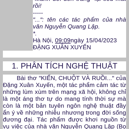
rồi!
-----
"...": tên các tác phẩm của nhà
văn Nguyễn Quang Lập.
*.
Hà Nội,
09:09
ngày 15/04/2023
ĐẶNG XUÂN XUYẾN
1. PHÂN TÍCH NGHỆ THUẬT
Bài thơ "KIẾN, CHUỘT VÀ RUỒI..." của
Đặng Xuân Xuyến, một tác phẩm cảm tác từ
những lùm xùm trên mạng xã hội, không chỉ
là một áng thơ tự do mang tính thời sự mà
còn là một bản tuyên ngôn nghệ thuật đầy
ẩn ý về những nhiễu nhương trong đời sống
đương đại. Tác phẩm được khơi nguồn từ
vụ việc của nhà văn Nguyễn Quang Lập (Bọ