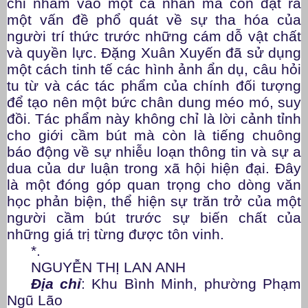
chỉ nhắm vào một cá nhân mà còn đặt ra
một vấn đề phổ quát về sự tha hóa của
người trí thức trước những cám dỗ vật chất
và quyền lực. Đặng Xuân Xuyến đã sử dụng
một cách tinh tế các hình ảnh ẩn dụ, câu hỏi
tu từ và các tác phẩm của chính đối tượng
để tạo nên một bức chân dung méo mó, suy
đồi. Tác phẩm này không chỉ là lời cảnh tỉnh
cho giới cầm bút mà còn là tiếng chuông
báo động về sự nhiễu loạn thông tin và sự a
dua của dư luận trong xã hội hiện đại. Đây
là một đóng góp quan trọng cho dòng văn
học phản biện, thể hiện sự trăn trở của một
người cầm bút trước sự biến chất của
những giá trị từng được tôn vinh.
*.
NGUYỄN THỊ LAN ANH
Địa chỉ
: Khu Bình Minh, phường Phạm
Ngũ Lão