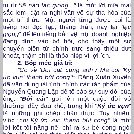
tu từ
"lẽ nào lạc giọng..."
là một lời mỉa mai
sắc lẹm, đặt ra nghi vấn về sự tha hóa của
một trí thức. Một người từng được coi là
tiếng nói độc lập, thẳng thắn, nay lại "
lạc
giọng
" để lên tiếng bảo vệ một doanh nghiệp
đang dính vào bê bối, cho thấy một sự
chuyển biến từ chính trực sang thiếu dứt
khoát, thậm chí là thỏa hiệp vì lợi ích.
2. Bóp méo giá trị:
"Có về 'Đời cát' cùng anh / Mà coi 'Ký
ức vụn' thành bút cong!":
Đặng Xuân Xuyến
đã vận dụng tài tình chính các tác phẩm của
Nguyễn Quang Lập để tố cáo sự suy đồi của
ông. "
Đời cát
" gợi lên một cuộc đời vô
thường, đầy đau khổ, trong khi "
Ký ức vụn
"
là những ghi chép chân thực. Tuy nhiên,
việc “
coi
Ký ức vụn thành bút cong
" là một
lời kết tội nặng nề, chỉ ra sự bẻ cong ngòi