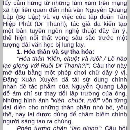
lấy cảm hứng từ những lùm xùm trên mạng
xã hội liên quan đến nhà văn Nguyễn Quang
Lập (Bọ Lập) và vụ việc của tập đoàn Tân
Hiệp Phát (Dr Thanh), tác giả đã kiến tạo
một bản tuyên ngôn nghệ thuật đầy ẩn ý,
thể hiện nỗi thất vọng sâu sắc trước một
tượng đài văn học bị lung lay.
1. Hóa thân và sự tha hóa:
"Hóa thân 'Kiến, chuột và ruồi' / Lẽ nào
lạc giọng với Ruồi Dr Thanh?!":
Câu thơ này
mở đầu bằng một phép chơi chữ đầy ý vị.
Đặng Xuân Xuyến đã tái sử dụng chính
nhan đề tác phẩm của Nguyễn Quang Lập
để ám chỉ sự thay đổi lập trường của ông.
Những hình ảnh "
kiến, chuột, ruồi
" vốn từng
đại diện cho những thân phận nhỏ bé, yếu
thế, nay lại được dùng để châm biếm chính
người sáng tạo ra chúng.
Phép tương phản "lạc giọng":
Câu hỏi