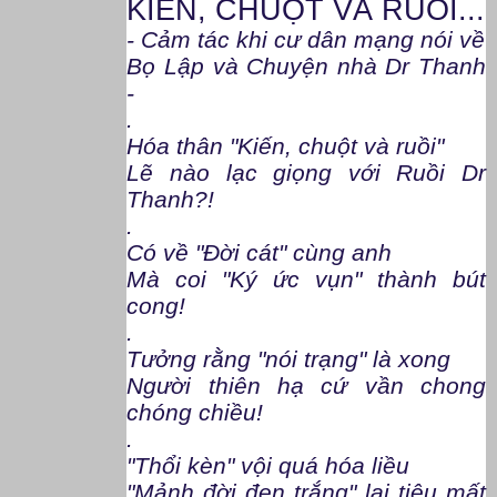
KIẾN, CHUỘT VÀ RUỒI...
- Cảm tác khi cư dân mạng nói về
Bọ Lập và Chuyện nhà Dr Thanh
-
.
Hóa thân "Kiến, chuột và ruồi"
Lẽ nào lạc giọng với Ruồi Dr
Thanh?!
.
Có về "Đời cát" cùng anh
Mà coi "Ký ức vụn" thành bút
cong!
.
Tưởng rằng "nói trạng" là xong
Người thiên hạ cứ vần chong
chóng chiều!
.
"Thổi kèn" vội quá hóa liều
"Mảnh đời đen trắng" lại tiêu mất