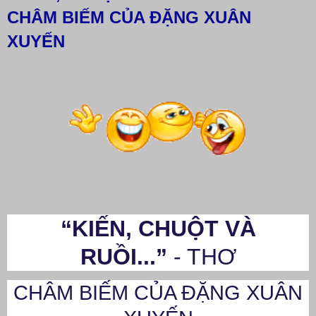
CHÂM BIẾM CỦA ĐẶNG XUÂN
XUYẾN
“KIẾN, CHUỘT VÀ
RUỒI...”
- THƠ
CHÂM BIẾM CỦA ĐẶNG XUÂN