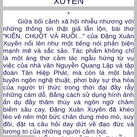
XUYẾN
*
Giữa bối cảnh xã hội nhiễu nhương với
những thông tin thật giả lẫn lộn, bài thơ
"KIẾN, CHUỘT VÀ RUỒI..." của Đặng Xuân
Xuyến nổi lên như một tiếng nói phản biện
mạnh mẽ và sắc sảo. Tác phẩm không chỉ
là một áng thơ cảm tác ngẫu hứng từ vụ
việc của nhà văn Nguyễn Quang Lập và tập
đoàn Tân Hiệp Phát, mà còn là một bản
tuyên ngôn nghệ thuật, phơi bày sự tha hóa
của người trí thức trong thời đại đầy rẫy
những cám dỗ. Bằng cách sử dụng hình ảnh
ẩn dụ đầy thâm thúy và ngôn ngữ châm
biếm sâu cay, Đặng Xuân Xuyến đã khéo
léo vẽ nên một bức chân dung méo mó, suy
đồi, đặt ra câu hỏi day dứt về đạo đức và
lương tri của những người cầm bút.