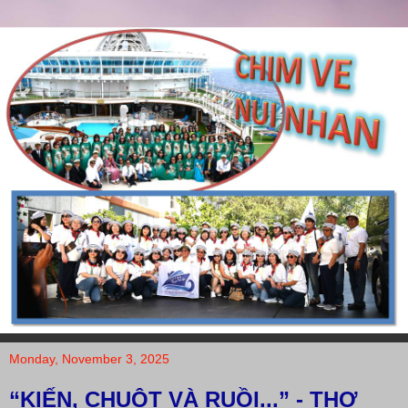
Monday, November 3, 2025
“KIẾN, CHUỘT VÀ RUỒI...” - THƠ