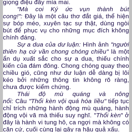
giọng điệu đầy mỉa mai.
"Mà coi Ký ức vụn thành bút
cong!":
Đây là một câu thơ đắt giá, thể hiện
sự bóp méo, xuyên tạc sự thật, dùng ngòi
bút để phục vụ cho những mục đích không
chính đáng.
Sự a dua của dư luận:
Hình ảnh
"người
thiên hạ cứ vần chong chóng chiều"
là một
ẩn dụ xuất sắc cho sự a dua, thiếu chính
kiến của đám đông. Chong chóng quay theo
chiều gió, cũng như dư luận dễ dàng bị lôi
kéo bởi những thông tin không rõ ràng,
chưa được kiểm chứng.
Thái độ mù quáng và nông
nổi:
Câu
"Thổi kèn vội quá hóa liều"
tiếp tục
chỉ trích những hành động mù quáng, hành
động vội vã mà thiếu suy nghĩ. "
Thổi kèn
" ở
đây là hành vi tung hô, ca ngợi mà không có
căn cứ, cuối cùng lại gây ra hậu quả xấu.