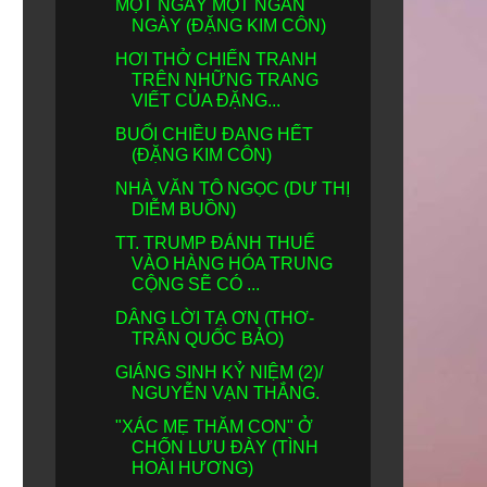
MỘT NGÀY MỘT NGÀN
NGÀY (ĐẶNG KIM CÔN)
HƠI THỞ CHIẾN TRANH
TRÊN NHỮNG TRANG
VIẾT CỦA ĐẶNG...
BUỔI CHIỀU ĐANG HẾT
(ĐẶNG KIM CÔN)
NHÀ VĂN TÔ NGỌC (DƯ THỊ
DIỄM BUỒN)
TT. TRUMP ĐÁNH THUẾ
VÀO HÀNG HÓA TRUNG
CỘNG SẼ CÓ ...
DÂNG LỜI TẠ ƠN (THƠ-
TRẦN QUỐC BẢO)
GIÁNG SINH KỶ NIỆM (2)/
NGUYỄN VẠN THẮNG.
"XÁC MẸ THĂM CON" Ở
CHỐN LƯU ĐÀY (TÌNH
HOÀI HƯƠNG)