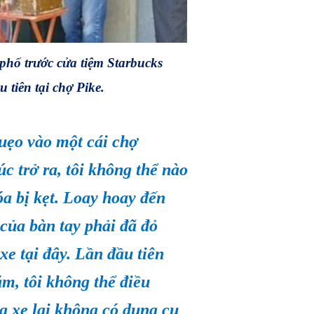
phố trước cửa tiệm Starbucks
u tiên tại chợ Pike.
quẹo vào một cái chợ
c trở ra, tôi không thể nào
óa bị kẹt. Loay hoay đến
 của bàn tay phải đã đỏ
xe tại đây. Lần đầu tiên
m, tôi không thể điều
ng xe lại không có dụng cụ