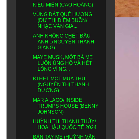
KIỀU MIÊN (CAO HOÀNG)
VÙNG ĐẤT QUÊ HƯƠNG
(DƯ THỊ DIỄM BUỒN/
NHẠC VĂN GIẢ...
ANH KHÔNG CHẾT ĐÂU
ANH...(NGUYỄN THANH
GIANG)
MAYE MUSK, MỘT BÀ MẸ
LUÔN ỦNG HỘ VÀ HẾT
LÒNG VÌ NG...
ĐI HẾT MỘT MÙA THU
(NGUYỄN THỊ THANH
DƯƠNG)
MAR A LAGO/ INSIDE
TRUMPS HOUSE (BENNY
JOHNSON)
HUỲNH THỊ THANH THỦY/
HOA HẬU QUỐC TẾ 2024
BÀN TAY MẸ (HUỲNH VĂN