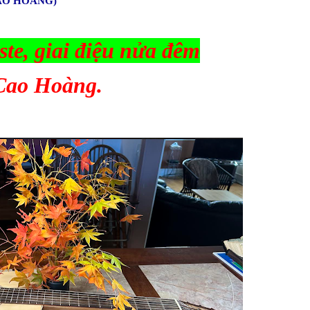
CAO HOÀNG)
ste, giai điệu nửa đêm
ao Hoàng.