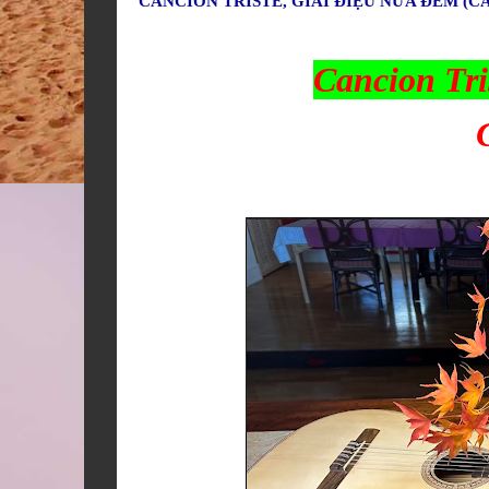
CANCION TRISTE, GIAI ĐIỆU NỬA ĐÊM (
Cancion Tri
C