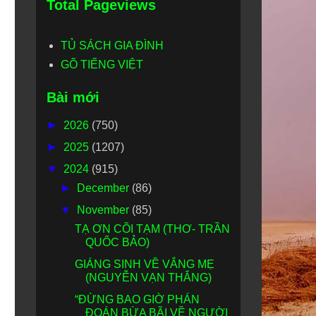
Total Pageviews
TỦ SÁCH GIA ĐÌNH
GÕ TIẾNG VIỆT
Bài mới
►
2026
(750)
►
2025
(1207)
▼
2024
(915)
►
December
(86)
▼
November
(85)
TẠ ƠN CÕI TẠM (THƠ- TRẦN
QUỐC BẢO)
GIÁNG SINH VỀ VẮNG MẸ
(NGUYỄN VẠN THẮNG)
“ĐỪNG BAO GIỜ PHÁN
ĐOÁN BỪA BÃI VỀ NGƯỜI