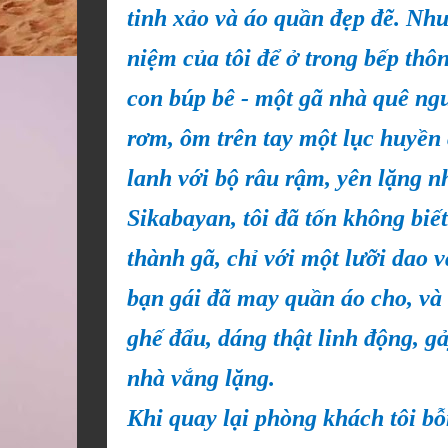
tinh xảo và áo quần đẹp đẽ. Nhưn
niệm của tôi để ở trong bếp thô
con búp bê - một gã nhà quê ng
rơm, ôm trên tay một lục huyền
lanh với bộ râu rậm, yên lặng nh
Sikabayan, tôi đã tốn không biế
thành gã, chỉ với một lưỡi dao 
bạn gái đã may quần áo cho, và 
ghế đẩu, dáng thật linh động, 
nhà vắng lặng.
Khi quay lại phòng khách tôi bỗ