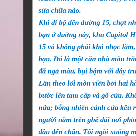
sửa chữa nào.
Khi đi bộ đến đường 15, chợt nh
bạn ở đuờng này, khu Capitol Hi
15 và không phải khó nhọc lắm, 
bạn. Đó là một căn nhà màu trắn
đã ngả màu, bụi bậm với dây tr
Lần theo lối mòn viền bởi hai hà
bước lên tam cấp và gõ cửa. Khôn
nữa; bỗng nhiên cánh cửa kêu r
người nằm trên ghế dài nơi phò
đầu đến chân. Tôi ngồi xuống m