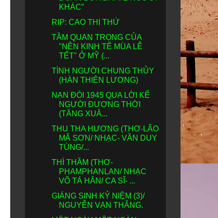
KHÁC”
RIP: CAO THỊ THỨ
TẦM QUAN TRỌNG CỦA
"NỀN KINH TẾ MÙA LỄ
TẾT" Ở MỸ (...
TÌNH NGƯỜI CHUNG THỦY
(HÀN THIÊN LƯƠNG)
NẠN ĐÓI 1945 QUA LỜI KỂ
NGƯỜI ĐƯƠNG THỜI
(TĂNG XUÂ...
THU THA HƯƠNG (THƠ-LÃO
MÃ SƠN/ NHẠC- VĂN DUY
TÙNG/...
THÌ THẦM (THƠ-
PHAMPHANLAN/ NHẠC
VÕ TÁ HÂN/ CA SĨ- ...
GIÁNG SINH KỶ NIỆM (3)/
NGUYỄN VẠN THẮNG.