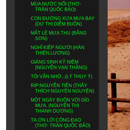
MÙA NƯỚC NỔI (THƠ-
TRẦN QUỐC BẢO)
CON ĐƯỜNG XƯA MƯA BAY
(DƯ THỊ DIỄM BUỒN)
MẮT LỆ MƯA THU (BẰNG
SƠN)
NGHĨ KIẾP NGƯỜI (HÀN
THIÊN LƯƠNG)
GIÁNG SINH KỶ NIỆM
(NGUYỄN VẠN THẮNG)
TÔI VẪN NHỚ...(LÝ THỤY Ý)
RIP:NGUYỄN TIỄN (THẦY
THÍCH NGUYÊN NGUYỆN)
MỘT NGÀY BUỒN VỚI GÍO
MƯA. (NGUYỄN THỊ
THANH DƯƠNG)
TẠ ƠN LỜI CÔNG ĐẠO
(THƠ- TRẦN QUỐC BẢO)