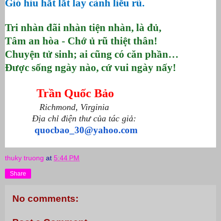
Gió hiu hắt lắt lay cành liễu rũ.
Tri nhàn đãi nhàn tiện nhàn, là đủ,
Tâm an hòa - Chớ ủ rũ thiệt thân!
Chuyện tử sinh; ai cũng có căn phần…
Được sống ngày nào, cứ vui ngày nấy!
Trần Quốc Bảo
Richmond, Virginia
Địa chỉ điện thư của tác giả:
quocbao_30@yahoo.com
thuky truong
at
5:44 PM
Share
No comments: