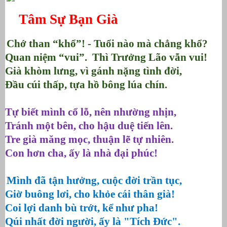
Tâm Sự Bạn Già
Chớ than “khổ”! - Tuổi nào mà chẳng khổ?
Quan niệm “vui”. Thì Trưởng Lão vẫn vui!
Già khòm lưng, vì gánh nặng tình đời,
Đầu cúi thấp, tựa hồ bông lúa chín.
Tự biết mình cổ lỗ, nên nhường nhịn,
Tránh một bên, cho hậu duệ tiến lên.
Tre già măng mọc, thuận lẽ tự nhiên.
Con hơn cha, ấy là nhà đại phúc!
Mình đã tận hưởng, cuộc đời trần tục,
Giờ buông lơi, cho khỏe cái thân già!
Coi lợi danh bù trớt, kể như pha!
Qúi nhất đời người, ấy là "Tích Đức"
.