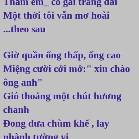
Thăm em_ cô gái trang đài
Một thời tôi vẫn mơ hoài 
...theo sau
Giờ quần ống thấp, ống cao
Miệng cười cởi mở:" xin chào 
ông anh"
Gió thoảng một chút hương 
chanh
Đong đưa chùm khế , lay 
nhành tường vi