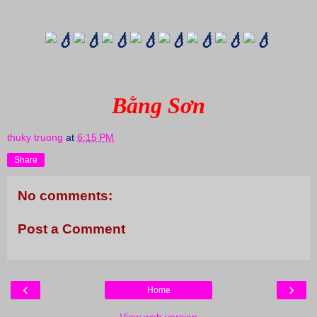
Bằng Sơn
thuky truong
at
6:15 PM
Share
No comments:
Post a Comment
‹
›
Home
View web version