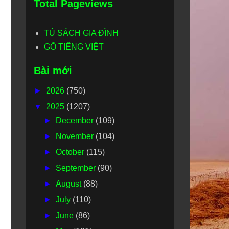
Total Pageviews
TỦ SÁCH GIA ĐÌNH
GÕ TIẾNG VIỆT
Bài mới
►
2026
(750)
▼
2025
(1207)
►
December
(109)
►
November
(104)
►
October
(115)
►
September
(90)
►
August
(88)
►
July
(110)
►
June
(86)