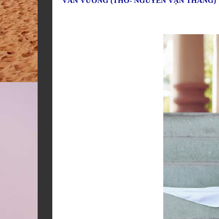
VẤN VƯƠNG (THƠ- NGUYỄN VẠN THẮNG)