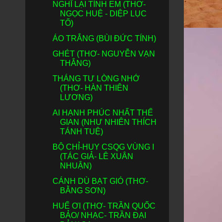
NGHĨ LẠI TÌNH EM (THƠ-
NGỌC HUỆ - DIỆP LỤC
TỐ)
ÁO TRẮNG (BÙI ĐỨC TÍNH)
GHÉT (THƠ- NGUYỄN VẠN
THẮNG)
THÁNG TƯ LÒNG NHỚ
(THƠ- HÀN THIÊN
LƯƠNG)
AI HẠNH PHÚC NHẤT THẾ
GIAN (NHƯ NHIÊN THÍCH
TÁNH TUỆ)
BỘ CHỈ-HUY CSQG VÙNG I
(TÁC GIẢ- LÊ XUÂN
NHUẬN)
CÁNH DÙ BẠT GIÓ (THƠ-
BẰNG SƠN)
HUẾ ƠI (THƠ- TRẦN QUỐC
BẢO/ NHẠC- TRẦN ĐẠI