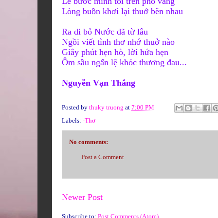
Lẽ bước mình tôi trên phố vắng
Lòng buồn khơi
lại thuở bên nhau
Ra đi bỏ Nước đã từ lâu
Ngồi viết tình thơ nhớ thuở nào
Giây phút hẹn hò, lời hứa hẹn
Ôm sầu ngấn lệ khóc thương đau...
Nguyễn Vạn Thắng
Posted by
thuky truong
at
7:00 PM
Labels:
-Thơ
No comments:
Post a Comment
Newer Post
Subscribe to:
Post Comments (Atom)