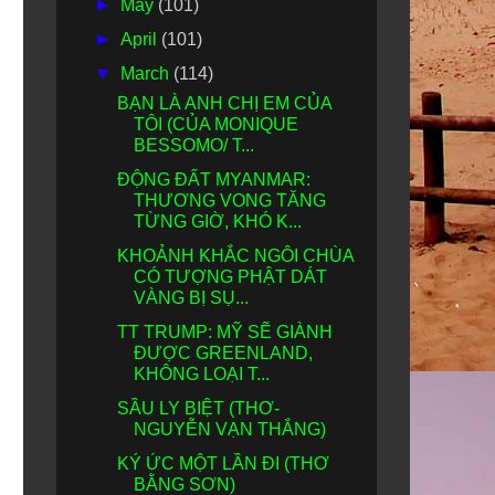
►
May
(101)
►
April
(101)
▼
March
(114)
BẠN LÀ ANH CHỊ EM CỦA
TÔI (CỦA MONIQUE
BESSOMO/ T...
ĐỘNG ĐẤT MYANMAR:
THƯƠNG VONG TĂNG
TỪNG GIỜ, KHÓ K...
KHOẢNH KHẮC NGÔI CHÙA
CÓ TƯỢNG PHẬT DÁT
VÀNG BỊ SỤ...
TT TRUMP: MỸ SẼ GIÀNH
ĐƯỢC GREENLAND,
KHÔNG LOẠI T...
SẦU LY BIỆT (THƠ-
NGUYỄN VẠN THẮNG)
KÝ ỨC MỘT LẦN ĐI (THƠ
BẰNG SƠN)