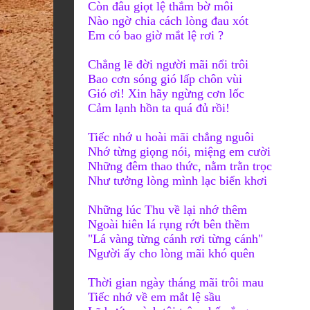
Còn đâu giọt lệ thắm bờ môi
Nào ngờ chia cách lòng đau xót
Em có bao giờ mắt
lệ rơi ?
Chẳng lẽ đời người mãi nổi trôi
Bao cơn sóng gió lấp chôn vùi
Gió ơi! Xin hãy ngừng cơn lốc
Cảm lạnh hồn ta quá đủ rồi!
Tiếc nhớ u hoài mãi chẳng nguôi
Nhớ từng giọng nói, miệng em cười
Những đêm thao thức, nằm trằn trọc
Như tưởng lòng mình lạc biển khơi
Những lúc Thu về lại nhớ thêm
Ngoài hiên lá rụng rớt bên thềm
"Lá vàng từng cánh rơi từng cánh"
Người
ấy cho
lòng
mãi khó quên
Thời gian ngày tháng mãi trôi mau
Tiếc nhớ về em mắt lệ sầu