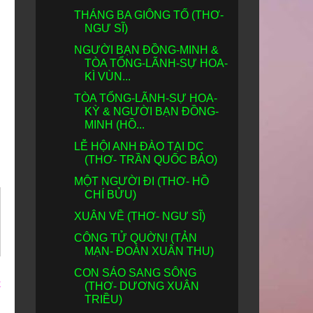
THÁNG BA GIÔNG TỐ (THƠ-
NGƯ SĨ)
NGƯỜI BẠN ĐỒNG-MINH &
TÒA TỔNG-LÃNH-SỰ HOA-
KÌ VÙN...
TÒA TỔNG-LÃNH-SỰ HOA-
KỲ & NGƯỜI BẠN ĐỒNG-
MINH (HỒ...
LỄ HỘI ANH ĐÀO TẠI DC
(THƠ- TRẦN QUỐC BẢO)
MỘT NGƯỜI ĐI (THƠ- HỒ
CHÍ BỬU)
XUÂN VỀ (THƠ- NGƯ SĨ)
CÔNG TỬ QUỜN! (TẢN
MẠN- ĐOÀN XUÂN THU)
CON SÁO SANG SÔNG
t
(THƠ- DƯƠNG XUÂN
TRIỀU)