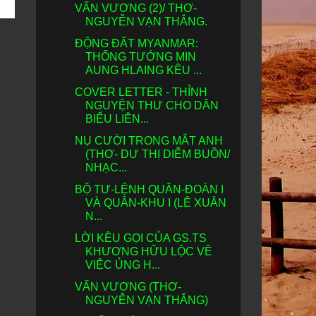
VẤN VƯƠNG (2)/ THƠ-
NGUYỄN VẠN THẮNG.
ĐỘNG ĐẤT MYANMAR:
THỐNG TƯỚNG MIN
AUNG HLAING KÊU ...
COVER LETTER - THỈNH
NGUYỆN THƯ CHO DÂN
BIỂU LIÊN...
NỤ CƯỜI TRONG MẮT ANH
(THƠ- DƯ THỊ DIỄM BUỒN/
NHẠC...
BỘ TƯ-LỆNH QUÂN-ÐOÀN I
VÀ QUÂN-KHU I (LÊ XUÂN
N...
LỜI KÊU GỌI CỦA GS.TS
KHƯƠNG HỮU LỘC VỀ
VIỆC ỦNG H...
VẤN VƯƠNG (THƠ-
NGUYỄN VẠN THẮNG)