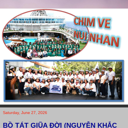
Saturday, June 27, 2026
BỒ TÁT GIŨA ĐỜI (NGUYỄN KHẮC