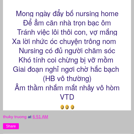
Mong ngày đẩy bố nursing home
Để ẳm căn nhà trọn bạc ôm
Tránh việc lôi thôi con, vợ mắng
Xa lời nhức óc chuyện trông nom
Nursing có đủ người chăm sóc
Khó tính coi chừng bị vỡ mồm
Giai đoạn nghỉ ngơi chờ hắc bạch
(HB vô thường)
Âm thầm nhắm mắt nhảy vô hòm
VTD
thuky truong
at
6:51 AM
Share