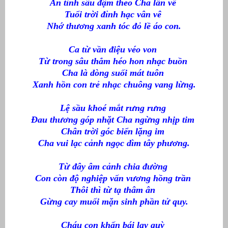
Ân tình sâu đậm theo Cha lần về
Tuổi trời đỉnh hạc vân vê
Nhớ thương xanh tóc đỏ lề áo con.
Ca từ vần điệu véo von
Từ trong sâu thẳm héo hon nhạc buồn
Cha là dòng suối mát tuôn
Xanh hồn con trẻ nhạc chuông vang lừng.
Lệ sầu khoé mắt rưng rưng
Đau thương góp nhặt Cha ngừng nhịp tim
Chân trời góc biển lặng im
Cha vui lạc cảnh ngọc dìm tây phương.
Từ đây âm cảnh chia đường
Con còn độ nghiệp vấn vương hồng trần
Thôi thì từ tạ thâm ân
Gừng cay muối mặn sinh phần tử quy.
Cháu con khấn bái lạy quỳ